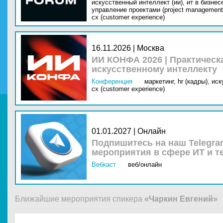
искусственный интеллект (ии),
ит в бизнес
управление проектами (project management
cx (customer experience)
16.11.2026 | Москва
ИИ КОНФА 2026 | Практическ
искусственному интеллекту
Конференция
маркетинг,
hr (кадры),
иск
cx (customer experience)
01.01.2027 | Онлайн
Подпишитесь на наш Telegra
мероприятия в сфере ИТ и т
Вебкаст
веб/онлайн
Ближайшие мероприятия спикера
«Чаркин Евгений»