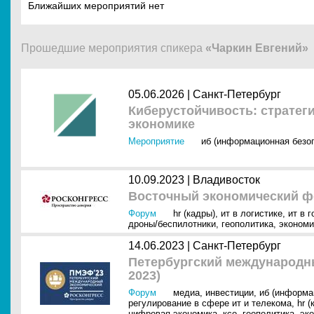
Ближайших мероприятий нет
Прошедшие мероприятия спикера
«Чаркин Евгений»
05.06.2026 |
Санкт-Петербург
Киберустойчивость: страте
экономике
Мероприятие
иб (информационная безо
10.09.2023 |
Владивосток
Восточный экономический ф
Форум
hr (кадры)
,
ит в логистике
,
ит в 
дроны/беспилотники
,
геополитика
,
экономи
14.06.2023 |
Санкт-Петербург
Петербургский международ
2023)
Форум
медиа
,
инвестиции
,
иб (информа
регулирование в сфере ит и телекома
,
hr (
цифровая экономика
,
ксо
,
геополитика
,
эк