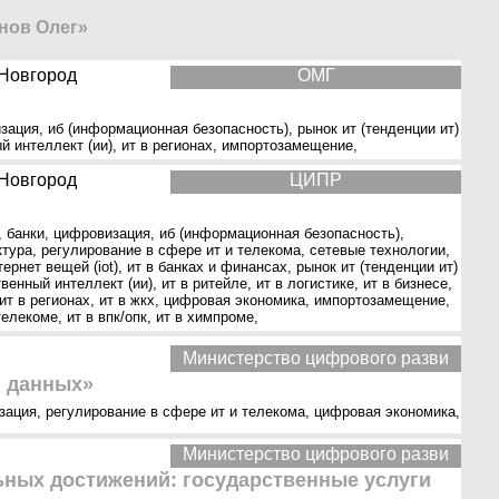
нов Олег»
Новгород
ОМГ
зация
,
иб (информационная безопасность)
,
рынок ит (тенденции ит)
й интеллект (ии)
,
ит в регионах
,
импортозамещение
,
Новгород
ЦИПР
,
банки
,
цифровизация
,
иб (информационная безопасность)
,
ктура
,
регулирование в сфере ит и телекома
,
сетевые технологии
,
тернет вещей (iot)
,
ит в банках и финансах
,
рынок ит (тенденции ит)
венный интеллект (ии)
,
ит в ритейле
,
ит в логистике
,
ит в бизнесе
,
ит в регионах
,
ит в жкх
,
цифровая экономика
,
импортозамещение
,
телекоме
,
ит в впк/опк
,
ит в химпроме
,
Министерство цифрового разви
 данных»
зация
,
регулирование в сфере ит и телекома
,
цифровая экономика
,
Министерство цифрового разви
ных достижений: государственные услуги