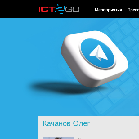
HTTP/1.0 200 OK Cache-Control: no-cache, private Date: Fri, 07 
Мероприятия
Прес
Качанов Олег