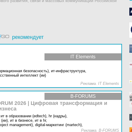
вого развития, связи и массовых коммуникаций Российской
рекомендует
IT Elements
ормационная безопасность),
ит-инфраструктура,
сственный интеллект (ии)
Реклама. IT Elements
B-FORUMS
RUM 2026 | Цифровая трансформация и
изнеса
ит в образовании (edtech),
hr (кадры),
(ии),
ит в бизнесе,
ит в hr,
oject management),
digital-маркетинг (martech),
Реклама. B-FORUMS