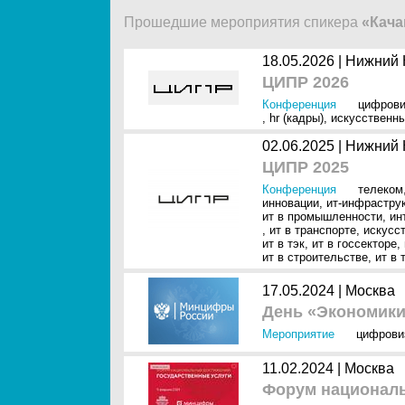
Прошедшие мероприятия спикера
«Кача
18.05.2026 |
Нижний 
ЦИПР 2026
Конференция
цифрови
,
hr (кадры)
,
искусственны
02.06.2025 |
Нижний 
ЦИПР 2025
Конференция
телеком
инновации
,
ит-инфрастру
ит в промышленности
,
ин
,
ит в транспорте
,
искусст
ит в тэк
,
ит в госсекторе
,
ит в строительстве
,
ит в 
17.05.2024 |
Москва
День «Экономики
Мероприятие
цифрови
11.02.2024 |
Москва
Форум националь