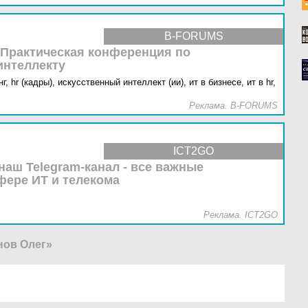
B-FORUMS
 Практическая конференция по
интеллекту
г,
hr (кадры),
искусственный интеллект (ии),
ит в бизнесе,
ит в hr,
Реклама. B-FORUMS
ICT2GO
наш Telegram-канал - все важные
фере ИТ и телекома
Реклама. ICT2GO
нов Олег»