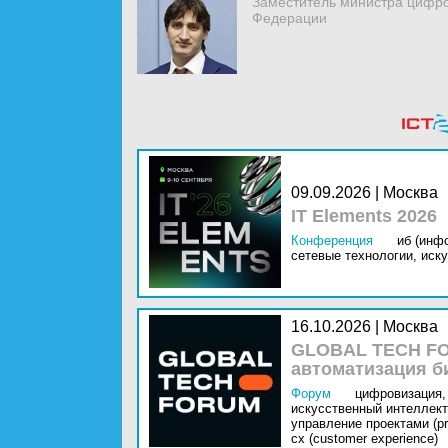
Заместитель министра цифро
Федерации
09.09.2026 | Москва
IT Elements 2026
Конференция
иб (инф
сетевые технологии,
иску
16.10.2026 | Москва
GLOBAL TECH FO
автоматизация б
Форум
цифровизация,
искусственный интеллект 
управление проектами (pr
cx (customer experience)