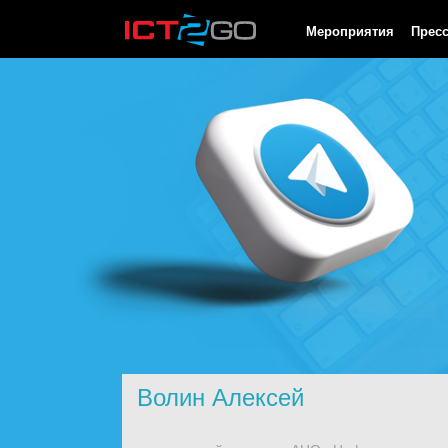
HTTP/1.0 200 OK Cache-Control: no-cache, private Date: Sun, 09
Мероприятия
Прес
Волин Алексей