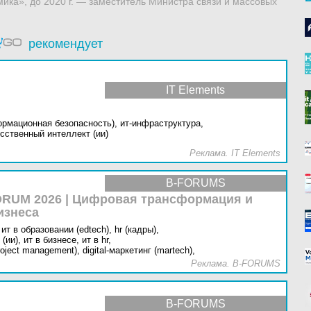
ка», до 2020 г. — заместитель Министра связи и массовых
рекомендует
IT Elements
ормационная безопасность),
ит-инфраструктура,
сственный интеллект (ии)
Реклама. IT Elements
B-FORUMS
RUM 2026 | Цифровая трансформация и
изнеса
ит в образовании (edtech),
hr (кадры),
(ии),
ит в бизнесе,
ит в hr,
oject management),
digital-маркетинг (martech),
Реклама. B-FORUMS
B-FORUMS