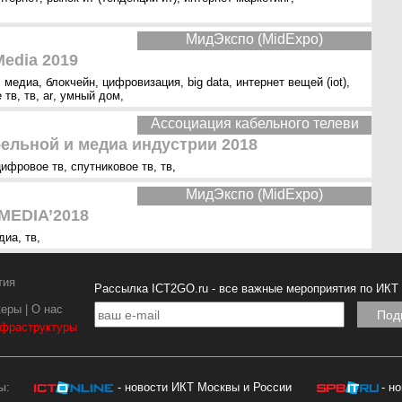
МидЭкспо (MidExpo)
edia 2019
,
медиа
,
блокчейн
,
цифровизация
,
big data
,
интернет вещей (iot)
,
 тв
,
тв
,
ar
,
умный дом
,
Ассоциация кабельного телеви
ельной и медиа индустрии 2018
цифровое тв
,
спутниковое тв
,
тв
,
МидЭкспо (MidExpo)
EDIA’2018
диа
,
тв
,
тия
Рассылка ICT2GO.ru - все важные мероприятия по ИКТ
керы
|
О нас
нфраструктуры
ы:
- новости ИКТ Москвы и России
- н