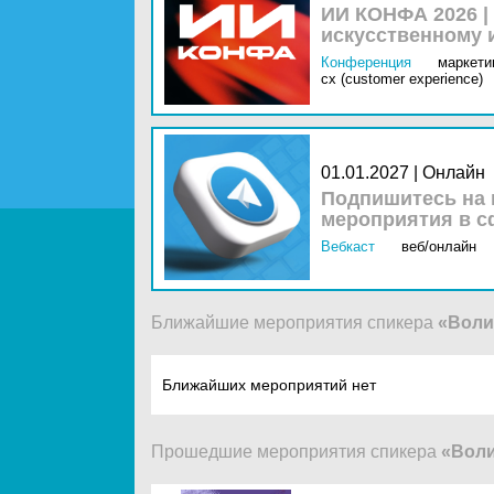
ИИ КОНФА 2026 |
искусственному 
Конференция
маркетин
cx (customer experience)
01.01.2027 | Онлайн
Подпишитесь на 
мероприятия в с
Вебкаст
веб/онлайн
Ближайшие мероприятия спикера
«Воли
Ближайших мероприятий нет
Прошедшие мероприятия спикера
«Воли