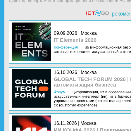
Директор департамента информационной безопасности АО «
рекоме
09.09.2026 | Москва
IT Elements 2026
Конференция
иб (информационная безо
сетевые технологии,
искусственный интелл
16.10.2026 | Москва
GLOBAL TECH FORUM 2026 |
автоматизация бизнеса
Форум
цифровизация,
ит в образовании 
искусственный интеллект (ии),
ит в бизнес
управление проектами (project management
cx (customer experience)
16.11.2026 | Москва
ИИ КОНФА 2026 | Практическ