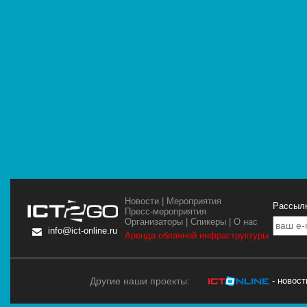
Новости
|
Мероприятия
Рассылк
Пресс-мероприятия
Организаторы
|
Спикеры
|
О нас
info@ict-online.ru
Аренда облачной инфраструктуры
Другие наши проекты:
- новос