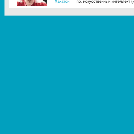
Хакатон
по
,
искусственный интеллект (и