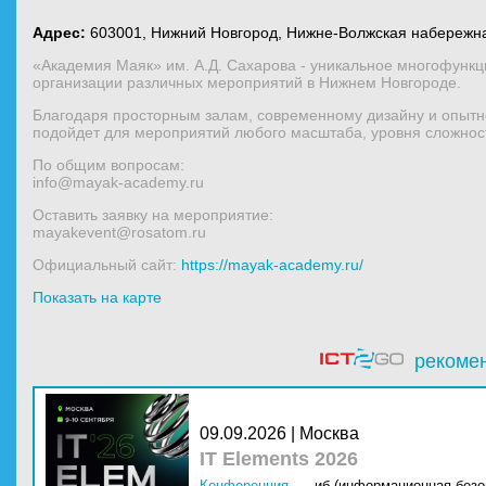
Адрес:
603001, Нижний Новгород, Нижне-Волжская набережна
«Академия Маяк» им. А.Д. Сахарова - уникальное многофункц
организации различных мероприятий в Нижнем Новгороде.
Благодаря просторным залам, современному дизайну и опытн
подойдет для мероприятий любого масштаба, уровня сложност
По общим вопросам:
info@mayak-academy.ru
Оставить заявку на мероприятие:
mayakevent@rosatom.ru
Официальный сайт:
https://mayak-academy.ru/
Показать на карте
рекоме
09.09.2026 | Москва
IT Elements 2026
Конференция
иб (информационная безо