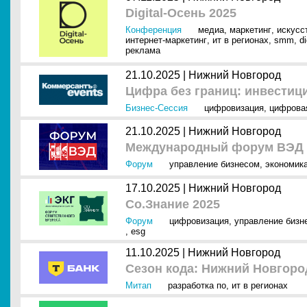
Digital-Осень 2025
Конференция
медиа
,
маркетинг
,
искусс
интернет-маркетинг
,
ит в регионах
,
smm
,
d
реклама
21.10.2025 |
Нижний Новгород
Цифра без границ: инвестиц
Бизнес-Сессия
цифровизация
,
цифрова
21.10.2025 |
Нижний Новгород
Международный форум ВЭД 
Форум
управление бизнесом
,
экономик
17.10.2025 |
Нижний Новгород
Со.Знание 2025
Форум
цифровизация
,
управление бизн
,
esg
11.10.2025 |
Нижний Новгород
Сезон кода: Нижний Новгоро
Митап
разработка по
,
ит в регионах