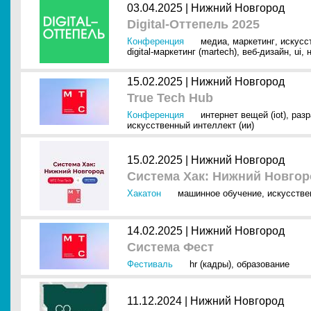
03.04.2025 |
Нижний Новгород
Digital-Оттепель 2025
Конференция
медиа
,
маркетинг
,
искусс
digital-маркетинг (martech)
,
веб-дизайн
,
ui
,
15.02.2025 |
Нижний Новгород
True Tech Hub
Конференция
интернет вещей (iot)
,
разр
искусственный интеллект (ии)
15.02.2025 |
Нижний Новгород
Система Хак: Нижний Новгор
Хакатон
машинное обучение
,
искусстве
14.02.2025 |
Нижний Новгород
Система Фест
Фестиваль
hr (кадры)
,
образование
11.12.2024 |
Нижний Новгород