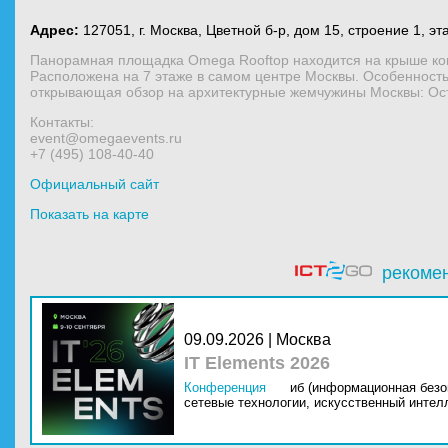
Адрес:
127051, г. Москва, Цветной б-р, дом 15, строение 1, эт
Панорамная площадка Omega Rooftop находится на крыше ко
Расположена на 7 этаже в самом центре Москвы. Особенност
открывающая обзор на архитектурные жемчужины Москвы: Ост
Контакты:
event@omegaevents.ru
+7 (495) 108-40-40
Официальный сайт
Показать на карте
рекоме
09.09.2026 | Москва
IT Elements 2026
Конференция
иб (информационная безо
сетевые технологии,
искусственный интелл