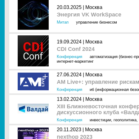
20.03.2025 |
Москва
Энергия VK WorkSpace
Митап
управление бизнесом
19.09.2024 |
Москва
CDI Conf 2024
Конференция
автоматизация (бизнес-п
интернет-маркетинг
27.06.2024 |
Москва
AM Live+: управление риск
Конференция
иб (информационная безо
13.02.2024 |
Москва
XIII Ближневосточная конф
дискуссионного клуба «Валд
Конференция
инвестиции
,
геополитика
,
20.11.2023 |
Москва
nexthop 2023