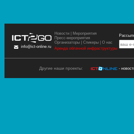
Новости
|
Мероприятия
Рассылк
Пресс-мероприятия
Организаторы
|
Спикеры
|
О нас
info@ict-online.ru
Аренда облачной инфраструктуры
Другие наши проекты:
- новос