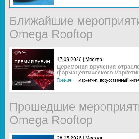
Ближайшие мероприят
Omega Rooftop
17.09.2026 |
Москва
Церемония вручения отрасле
фармацевтического маркети
Премия
маркетинг
,
искусственный интел
Прошедшие мероприят
Omega Rooftop
28.05.2026 |
Москва