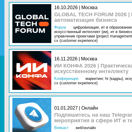
16.10.2026 | Москва
GLOBAL TECH FORUM 2026 |
автоматизация бизнеса
Форум
цифровизация,
ит в образовании 
искусственный интеллект (ии),
ит в бизнес
управление проектами (project management
cx (customer experience)
16.11.2026 | Москва
ИИ КОНФА 2026 | Практическ
искусственному интеллекту
Конференция
маркетинг,
hr (кадры),
иск
cx (customer experience)
01.01.2027 | Онлайн
Подпишитесь на наш Telegra
мероприятия в сфере ИТ и т
Вебкаст
веб/онлайн