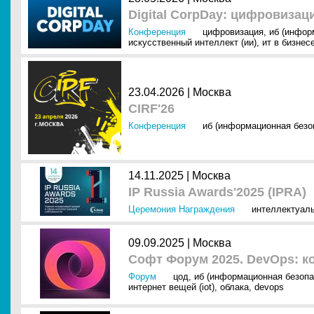
Digital CorpDay: цифровиза
Конференция
цифровизация
,
иб (инфор
искусственный интеллект (ии)
,
ит в бизнес
23.04.2026 |
Москва
CIRF'26
Конференция
иб (информационная безо
14.11.2025 |
Москва
IP Russia Awards'2025 (IPRA)
Церемония Награждения
интеллектуаль
09.09.2025 |
Москва
Софт Форум 2025. DevOps: к
Форум
цод
,
иб (информационная безопа
интернет вещей (iot)
,
облака
,
devops