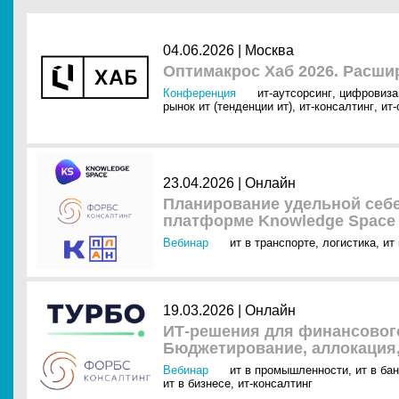
04.06.2026 |
Москва
Оптимакрос Хаб 2026. Расш
Конференция
ит-аутсорсинг
,
цифровиза
рынок ит (тенденции ит)
,
ит-консалтинг
,
ит
23.04.2026 |
Онлайн
Планирование удельной себе
платформе Knowledge Space
Вебинар
ит в транспорте
,
логистика
,
ит
19.03.2026 |
Онлайн
ИТ-решения для финансовог
Бюджетирование, аллокация
Вебинар
ит в промышленности
,
ит в ба
ит в бизнесе
,
ит-консалтинг