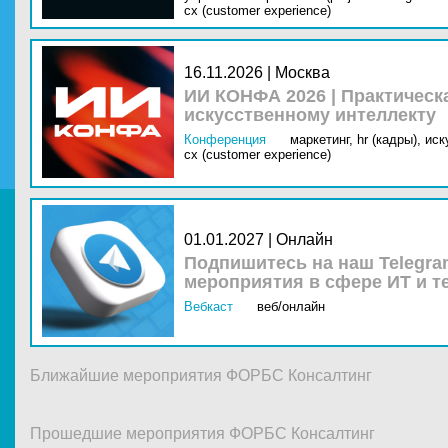
cx (customer experience)
16.11.2026 | Москва
ИИ КОНФА 2026 | Практическ
искусственному интеллекту
Конференция
маркетинг,
hr (кадры),
иск
cx (customer experience)
01.01.2027 | Онлайн
Подпишитесь на наш Telegra
мероприятия в сфере ИТ и т
Вебкаст
веб/онлайн
Ближайшие мероприятия ФОРБС Консалтинг
Прошедшие мероприятия ФОРБС Консалтинг