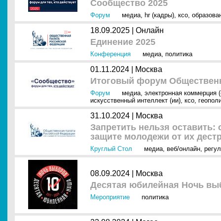
Сообщество 2025
Форум
медиа
,
hr (кадры)
,
ксо
,
образова
18.09.2025 |
Онлайн
Единение 2025
Конференция
медиа
,
политика
01.11.2024 |
Москва
Итоговый форум Обществен
Форум
медиа
,
электронная коммерция 
искусственный интеллект (ии)
,
ксо
,
геопол
31.10.2024 |
Москва
Запретить нельзя оставить:
защите молодежи от их дест
Круглый Стол
медиа
,
веб/онлайн
,
регул
08.09.2024 |
Москва
Десятая юбилейная Ночь вы
Мероприятие
политика