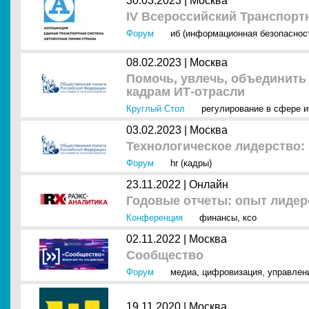
30.03.2023 |
Москва
IV Всероссийский Транспор
Форум
иб (информационная безопаснос
08.02.2023 |
Москва
Помочь, увлечь, объединить
кадрам ИТ-отрасли
Круглый Стол
регулирование в сфере и
03.02.2023 |
Москва
Технологическое лидерство: 
Форум
hr (кадры)
23.11.2022 |
Онлайн
Годовые отчеты: опыт лидер
Конференция
финансы
,
ксо
02.11.2022 |
Москва
Сообщество
Форум
медиа
,
цифровизация
,
управлен
19.11.2020 |
Москва