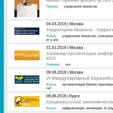
Финал премии Бизнес-успех 
Премия
управление бизнесом
04.03.2019 |
Москва
Территория бизнеса - терри
Форум
управление бизнесом
,
электронн
ит в апк
31.01.2019 |
Москва
Семинар-презентация информ
КСО
Семинар
ксо
09.08.2018 |
Москва
VI Международный Евразийс
Форум
автоматизация (бизнес-приложен
гчп
08.06.2018 |
Курск
Среднерусский экономическ
Форум
цифровизация
,
инновации
,
hr (к