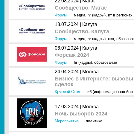
22.08.2024 |
Магас
Сообщество. Магас
Форум
медиа
,
hr (кадры)
,
ит в регионах
18.07.2024 |
Калуга
Сообщество. Калуга
Форум
медиа
,
hr (кадры)
,
ксо
,
образова
06.07.2024 |
Калуга
Форсаж 2024
Форум
hr (кадры)
,
образование
24.04.2024 |
Москва
Бизнес в Интернете: вызовы
сделок
Круглый Стол
иб (информационная безо
17.03.2024 |
Москва
Ночь выборов 2024
Мероприятие
политика