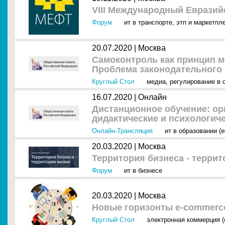
VIII Международный Евразий
Форум
ит в транспорте
,
этп и маркетпл
20.07.2020 |
Москва
Самоконтроль как принцип м
Проблема законодательного
Круглый Стол
медиа
,
регулирование в 
16.07.2020 |
Онлайн
Дистанционное обучение: ор
дидактические и психологич
Онлайн-Трансляция
ит в образовании (e
20.03.2020 |
Москва
Территория бизнеса - терри
Форум
ит в бизнесе
20.03.2020 |
Москва
Новые горизонты e-commerce
Круглый Стол
электронная коммерция (