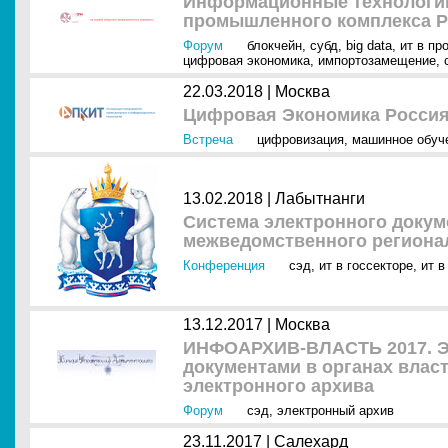
Информационные технологии
промышленного комплекса Р
Форум
блокчейн
,
субд
,
big data
,
ит в п
цифровая экономика
,
импортозамещение
,
22.03.2018 |
Москва
Цифровая Экономика Россия 
Встреча
цифровизация
,
машинное обуч
13.02.2018 |
Лабытнанги
Система электронного докум
межведомственного региона
Конференция
сэд
,
ит в госсекторе
,
ит в
13.12.2017 |
Москва
ИНФОАРХИВ-ВЛАСТЬ 2017. Э
документами в органах власт
электронного архива
Форум
сэд
,
электронный архив
23.11.2017 |
Салехард