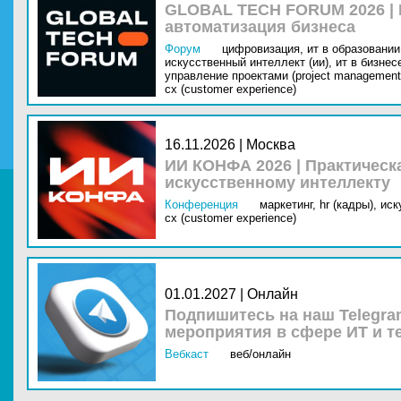
GLOBAL TECH FORUM 2026 |
автоматизация бизнеса
Форум
цифровизация,
ит в образовании 
искусственный интеллект (ии),
ит в бизнес
управление проектами (project management
cx (customer experience)
16.11.2026 | Москва
ИИ КОНФА 2026 | Практическ
искусственному интеллекту
Конференция
маркетинг,
hr (кадры),
иск
cx (customer experience)
01.01.2027 | Онлайн
Подпишитесь на наш Telegra
мероприятия в сфере ИТ и т
Вебкаст
веб/онлайн