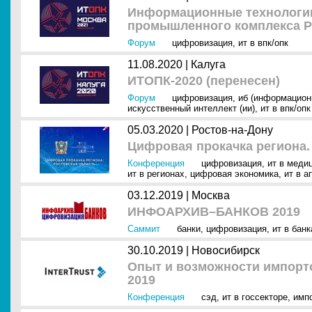
Информационные технологии
промышленного комплекса Р
Форум
цифровизация
,
ит в впк/опк
11.08.2020 |
Калуга
ИТОПК-2020 (перенесен)
Форум
цифровизация
,
иб (информацион
искусственный интеллект (ии)
,
ит в впк/опк
05.03.2020 |
Ростов-на-Дону
Цифровая прокачка региона.
Конференция
цифровизация
,
ит в меди
ит в регионах
,
цифровая экономика
,
ит в а
03.12.2019 |
Москва
ИНФОАРХИВ–БАНКОВ 2019
Саммит
банки
,
цифровизация
,
ит в бан
30.10.2019 |
Новосибирск
Опыт и возможности импорт
2019
Конференция
сэд
,
ит в госсекторе
,
имп