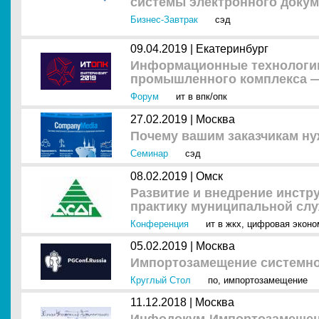
системы электронного доку
Бизнес-Завтрак
сэд
09.04.2019 |
Екатеринбург
Информационные технологии
промышленного комплекса —
Форум
ит в впк/опк
27.02.2019 |
Москва
Почему вашим заказчикам н
Семинар
сэд
08.02.2019 |
Омск
Развитие и внедрение инстр
практику муниципальной сл
Конференция
ит в жкх
,
цифровая эконо
05.02.2019 |
Москва
Импортозамещение системно
Круглый Стол
по
,
импортозамещение
11.12.2018 |
Москва