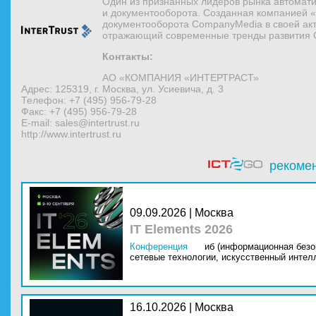
Один из признанных лидеров рынка автомати
и документооборота. Созданная компанией «
документооборота CompanyMedia в своей акт
отражающий современные тренды развития 
Контакты:
АО «КОМПАНИЯ «ИНТЕРТРАСТ»
Адрес: 125319, г. Москва, ул. Усиевича, д. 3
Телефон: +7 (495) 956-79-28
Факс: +7 (495) 956-79-28
E-mail: sales@intertrust.ru
http://www.intertrust.ru
рекоме
09.09.2026 | Москва
IT Elements 2026
Конференция
иб (информационная безо
сетевые технологии,
искусственный интелл
16.10.2026 | Москва