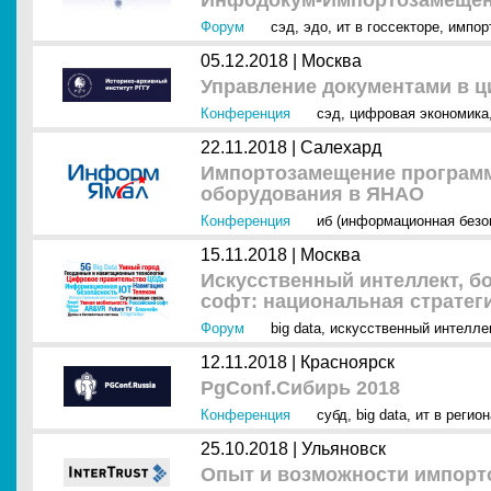
Инфодокум-Импортозамещен
Форум
сэд
,
эдо
,
ит в госсекторе
,
импор
05.12.2018 |
Москва
Управление документами в 
Конференция
сэд
,
цифровая экономика
22.11.2018 |
Салехард
Импортозамещение программ
оборудования в ЯНАО
Конференция
иб (информационная безо
15.11.2018 |
Москва
Искусственный интеллект, б
софт: национальная стратег
Форум
big data
,
искусственный интеллек
12.11.2018 |
Красноярск
PgConf.Сибирь 2018
Конференция
субд
,
big data
,
ит в регио
25.10.2018 |
Ульяновск
Опыт и возможности импорт