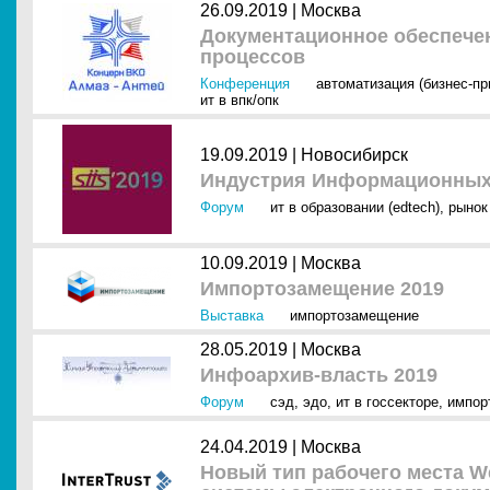
26.09.2019 |
Москва
Документационное обеспече
процессов
Конференция
автоматизация (бизнес-п
ит в впк/опк
19.09.2019 |
Новосибирск
Индустрия Информационных 
Форум
ит в образовании (edtech)
,
рынок 
10.09.2019 |
Москва
Импортозамещение 2019
Выставка
импортозамещение
28.05.2019 |
Москва
Инфоархив-власть 2019
Форум
сэд
,
эдо
,
ит в госсекторе
,
импор
24.04.2019 |
Москва
Новый тип рабочего места W