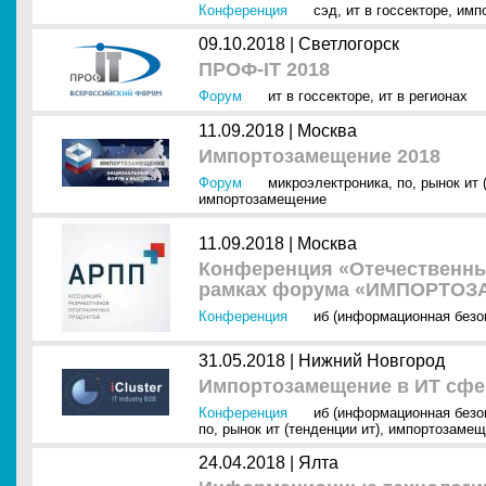
Конференция
сэд
,
ит в госсекторе
,
имп
09.10.2018 |
Светлогорск
ПРОФ-IT 2018
Форум
ит в госсекторе
,
ит в регионах
11.09.2018 |
Москва
Импортозамещение 2018
Форум
микроэлектроника
,
по
,
рынок ит 
импортозамещение
11.09.2018 |
Москва
Конференция «Отечественны
рамках форума «ИМПОРТОЗ
Конференция
иб (информационная безо
31.05.2018 |
Нижний Новгород
Импортозамещение в ИТ сфе
Конференция
иб (информационная безо
по
,
рынок ит (тенденции ит)
,
импортозамещ
24.04.2018 |
Ялта