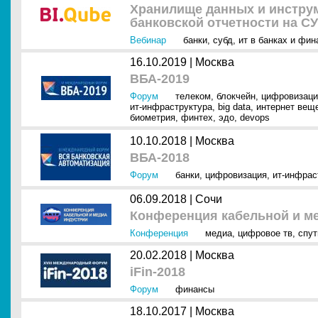
Хранилище данных и инстру
банковской отчетности на СУ
Вебинар
банки
,
субд
,
ит в банках и фин
16.10.2019 |
Москва
ВБА-2019
Форум
телеком
,
блокчейн
,
цифровизаци
ит-инфраструктура
,
big data
,
интернет вещей
биометрия
,
финтех
,
эдо
,
devops
10.10.2018 |
Москва
ВБА-2018
Форум
банки
,
цифровизация
,
ит-инфрас
06.09.2018 |
Сочи
Конференция кабельной и ме
Конференция
медиа
,
цифровое тв
,
спут
20.02.2018 |
Москва
iFin-2018
Форум
финансы
18.10.2017 |
Москва