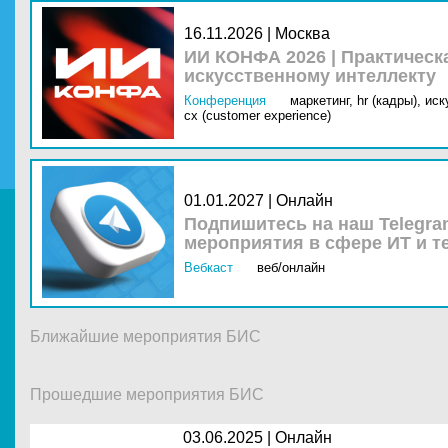
16.11.2026 | Москва
ИИ КОНФА 2026 | Практическ
искусственному интеллекту
Конференция
маркетинг,
hr (кадры),
иск
cx (customer experience)
01.01.2027 | Онлайн
Подпишитесь на наш Telegra
мероприятия в сфере ИТ и т
Вебкаст
веб/онлайн
Ближайшие мероприятия БИС
Прошедшие мероприятия БИС
03.06.2025 |
Онлайн