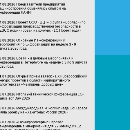
4.08.2026
Представители предприятий
ашиностроения обменялись опытом на
онференции ЛАНИТ
4.08.2026
Проект ООО «ЦЦТ» (Группа «Борлас») по
ифровизации производственной безопасности в
ESCO номинирован на конкурс «1С:Проект года»
3.08.2026
Основные ИТ-конференции и
ероприятия по цифровизации на неделе 3 - 9
вгуста 2026 года
3.08.2026
Все ИТ- и деловые мероприятия и
онференции в Петербурге на неделе с 3 по 9 августа
026 года
1.07.2026
Открыт прием заявок на XII Всероссийский
онкурс проектов в области корпоративного
олонтерства «Чемпионы добрых дел»
0.07.2026
Итоги 9-й технической конференции 1C-
arusTechDay 2026
0.07.2026
Международная ИТ-олимпиада GoIT.space
зяла бронзу на «Хакатонах России 2026»
9.07.2026
«Газинформсервис» провёл
еждународные киберучения для 22 команд из 12