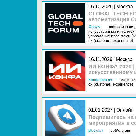
16.10.2026 | Москва
GLOBAL TECH FO
автоматизация б
Форум
цифровизация,
искусственный интеллект 
управление проектами (pr
cx (customer experience)
16.11.2026 | Москва
ИИ КОНФА 2026 |
искусственному 
Конференция
маркетин
cx (customer experience)
01.01.2027 | Онлайн
Подпишитесь на 
мероприятия в с
Вебкаст
веб/онлайн