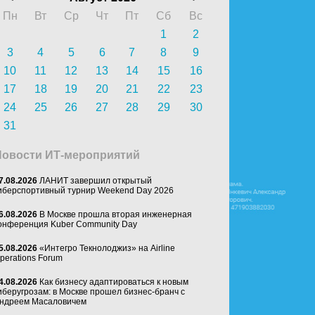
Пн
Вт
Ср
Чт
Пт
Сб
Вс
1
2
3
4
5
6
7
8
9
10
11
12
13
14
15
16
17
18
19
20
21
22
23
24
25
26
27
28
29
30
31
Новости ИТ-мероприятий
7.08.2026
ЛАНИТ завершил открытый
иберспортивный турнир Weekend Day 2026
6.08.2026
В Москве прошла вторая инженерная
онференция Kuber Community Day
5.08.2026
«Интегро Текнолоджиз» на Airline
perations Forum
4.08.2026
Как бизнесу адаптироваться к новым
иберугрозам: в Москве прошел бизнес-бранч с
ндреем Масаловичем