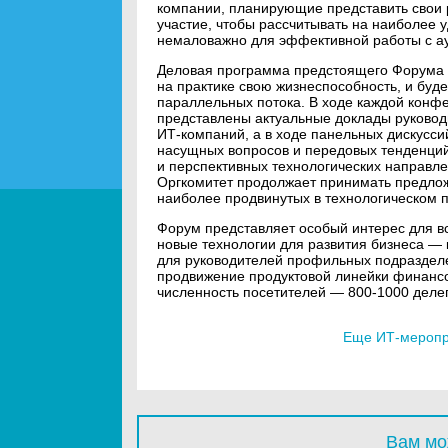
компании, планирующие представить свои 
участие, чтобы рассчитывать на наиболее 
немаловажно для эффективной работы с а
Деловая программа предстоящего Форума 
на практике свою жизнеспособность, и буд
параллельных потока. В ходе каждой конф
представлены актуальные доклады руководи
ИТ-компаний, а в ходе панельных дискусси
насущных вопросов и передовых тенденций
и перспективных технологических направле
Оргкомитет продолжает принимать предло
наиболее продвинутых в технологическом 
Форум представляет особый интерес для в
новые технологии для развития бизнеса — 
для руководителей профильных подразделе
продвижение продуктовой линейки финансо
численность посетителей — 800-1000 делега
Еще ИТ-меропри
Вам мо