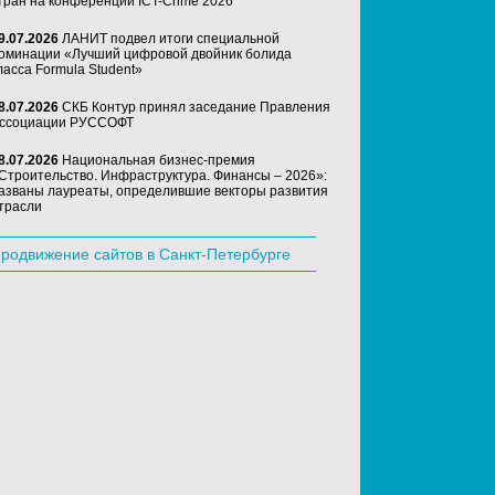
тран на конференции ICT-Crime 2026
9.07.2026
ЛАНИТ подвел итоги специальной
оминации «Лучший цифровой двойник болида
ласса Formula Student»
8.07.2026
СКБ Контур принял заседание Правления
ссоциации РУССОФТ
8.07.2026
Национальная бизнес-премия
Строительство. Инфраструктура. Финансы – 2026»:
азваны лауреаты, определившие векторы развития
трасли
родвижение сайтов в Санкт-Петербурге