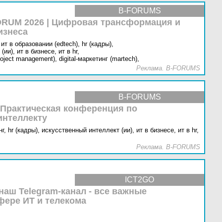
B-FORUMS
RUM 2026 | Цифровая трансформация и
изнеса
ит в образовании (edtech),
hr (кадры),
(ии),
ит в бизнесе,
ит в hr,
oject management),
digital-маркетинг (martech),
Реклама. B-FORUMS
B-FORUMS
 Практическая конференция по
интеллекту
г,
hr (кадры),
искусственный интеллект (ии),
ит в бизнесе,
ит в hr,
Реклама. B-FORUMS
ICT2GO
наш Telegram-канал - все важные
фере ИТ и телекома