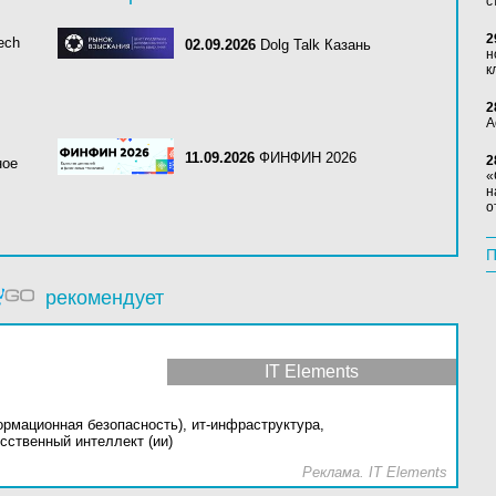
с
2
ech
02.09.2026
Dolg Talk Казань
н
к
2
А
11.09.2026
ФИНФИН 2026
2
ное
«
н
о
П
рекомендует
IT Elements
ормационная безопасность),
ит-инфраструктура,
сственный интеллект (ии)
Реклама. IT Elements