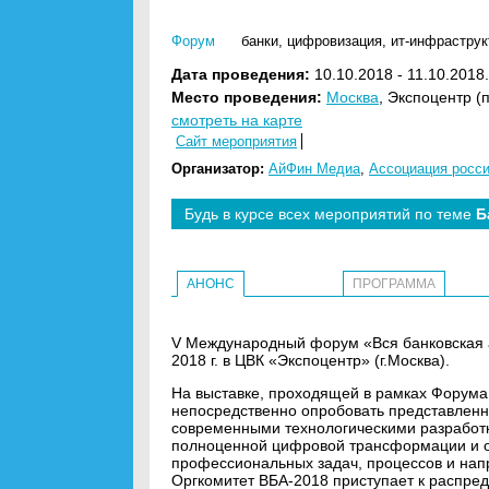
Форум
банки
,
цифровизация
,
ит-инфраструк
Дата проведения:
10.10.2018 - 11.10.2018
Место проведения:
Москва
, Экспоцентр 
смотреть на карте
Сайт мероприятия
Организатор:
АйФин Медиа
,
Ассоциация росси
Будь в курсе всех мероприятий по теме
Б
АНОНС
ПРОГРАММА
V Международный форум «Вся банковская а
2018 г. в ЦВК «Экспоцентр» (г.Москва).
На выставке, проходящей в рамках Форума
непосредственно опробовать представленны
современными технологическими разработ
полноценной цифровой трансформации и 
профессиональных задач, процессов и на
Оргкомитет ВБА-2018 приступает к распре