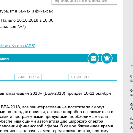
ДОБАВИТЬ В КАЛЕНДАРЬ
тура
,
ит в банках и финансах
. Начало 10.10.2018 в 10:00
(павильон №7)
йских банков (АРБ)
анки
0
УЧАСТНИКИ
СПИКЕРЫ
к
0
втоматизация 2018» (ВБА-2018) пройдет 10-11 октября
к
0
 ВБА-2018, все заинтересованные посетители смогут
O
е на стендах новинки, а также подробно ознакомиться с
ками и программными продуктами, необходимыми для
0
обеспечивающими автоматизацию широкого спектра
к
правлений финансовой сферы. В самое ближайшее время
А
делению выставочных мест среди экспонентов, поэтому