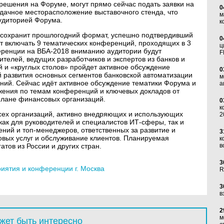
решения на Форуме, могут прямо сейчас подать заявки на
0
удачное месторасположение выставочного стенда, что
м
удиторией Форума.
к
сохранит прошлогодний формат, успешно подтвердивший
0
ет включать 9 тематических конференций, проходящих в 3
ц
еренции на ВБА-2018 вниманию аудитории будут
F
телей, ведущих разработчиков и экспертов из банков и
й и «круглых столов» пройдет активное обсуждение
0
 развития основных сегментов банковской автоматизации
м
ний. Сейчас идёт активное обсуждение тематики Форума и
а
жения по темам конференций и ключевых докладов от
плане финансовых организаций.
0
к
сех организаций, активно внедряющих и использующих
2
как для руководителей и специалистов ИТ-сферы, так и
ний и топ-менеджеров, ответственных за развитие и
3
вых услуг и обслуживание клиентов. Планируемая
к
тов из России и других стран.
в
3
ятия и конференции г. Москва
R
3
в
2
м
жет быть интересно