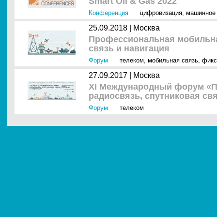
Smart Oil & Gas 2022
Конференция
цифровизация
,
машинное
25.09.2018 |
Москва
Профессиональная мобильна
связь и навигация
Форум
телеком
,
мобильная связь
,
фикс
27.09.2017 |
Москва
XI Международный форум «
радиосвязь, спутниковая свя
Форум
телеком