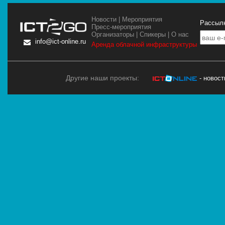
Новости
|
Мероприятия
Рассылк
Пресс-мероприятия
Организаторы
|
Спикеры
|
О нас
info@ict-online.ru
Аренда облачной инфраструктуры
Другие наши проекты:
- новос