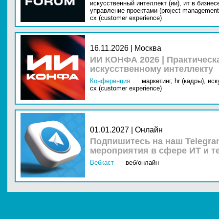
искусственный интеллект (ии),
ит в бизнес
управление проектами (project management
cx (customer experience)
16.11.2026 | Москва
ИИ КОНФА 2026 | Практическ
искусственному интеллекту
Конференция
маркетинг,
hr (кадры),
иск
cx (customer experience)
01.01.2027 | Онлайн
Подпишитесь на наш Telegra
мероприятия в сфере ИТ и т
Вебкаст
веб/онлайн