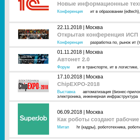
Новые информационные техн
Конференция
ит в образовании (edtech)
22.11.2018 |
Москва
Открытая конференция ИСП Р
Конференция
разработка по
,
рынок ит (
01.11.2018 |
Москва
Автонет 2.0
Форум
ит в транспорте
,
ит в логистике
,
17.10.2018 |
Москва
ChipEXPO-2018
Выставка
автоматизация (бизнес-прило
электроника
,
инженерная инфраструктура
06.09.2018 |
Москва
Как роботы создают рабочие
Митап
hr (кадры)
,
робототехника
,
роботи