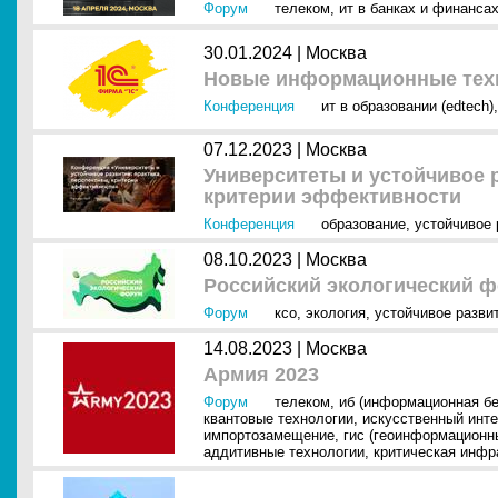
Форум
телеком
,
ит в банках и финанса
30.01.2024 |
Москва
Новые информационные техн
Конференция
ит в образовании (edtech)
07.12.2023 |
Москва
Университеты и устойчивое р
критерии эффективности
Конференция
образование
,
устойчивое 
08.10.2023 |
Москва
Российский экологический ф
Форум
ксо
,
экология
,
устойчивое разви
14.08.2023 |
Москва
Армия 2023
Форум
телеком
,
иб (информационная бе
квантовые технологии
,
искусственный инте
импортозамещение
,
гис (геоинформационн
аддитивные технологии
,
критическая инфр