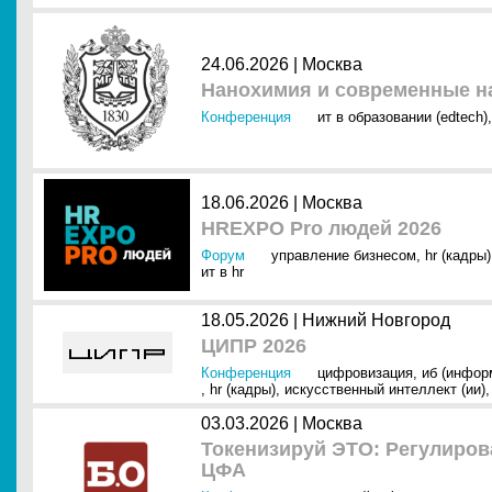
24.06.2026 |
Москва
Нанохимия и современные н
Конференция
ит в образовании (edtech)
18.06.2026 |
Москва
HREXPO Pro людей 2026
Форум
управление бизнесом
,
hr (кадры)
ит в hr
18.05.2026 |
Нижний Новгород
ЦИПР 2026
Конференция
цифровизация
,
иб (инфор
,
hr (кадры)
,
искусственный интеллект (ии)
03.03.2026 |
Москва
Токенизируй ЭТО: Регулиров
ЦФА