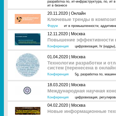
разработка по
,
ит-инфраструктура
,
по
,
ит 
ит в бизнесе
20.11.2020 |
Онлайн
Ключевые тренды в композит
Форум
ит в промышленности
,
аддитивн
12.11.2020 |
Москва
Повышение эффективности к
Конференция
цифровизация
,
hr (кадры)
01.04.2020 |
Москва
Технологии разработки и от
систем (перенесена в онлайн
Конференция
5g
,
разработка по
,
машинн
18.03.2020 |
Москва
Международная научная кон
Конференция
цифровизация
,
регулиров
04.02.2020 |
Москва
Новые информационные техн