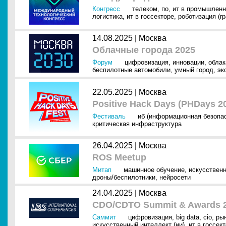
Конгресс
телеком
,
по
,
ит в промышленн
логистика
,
ит в госсекторе
,
роботизация (rp
14.08.2025 |
Москва
Облачные города 2025
Форум
цифровизация
,
инновации
,
облак
беспилотные автомобили
,
умный город
,
эк
22.05.2025 |
Москва
Positive Hack Days (PHDays 2
Фестиваль
иб (информационная безопа
критическая инфраструктура
26.04.2025 |
Москва
ROS Meetup
Митап
машинное обучение
,
искусственн
дроны/беспилотники
,
нейросети
24.04.2025 |
Москва
CDO/CDTO Summit & Awards 
Саммит
цифровизация
,
big data
,
cio
,
рын
искусственный интеллект (ии)
,
ит в госсек