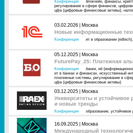
Конференция
блокчейн
,
финансы
,
крип
регулирование в сфере финансов
,
цифрово
цфа (цифровые финансовые активы)
,
нало
03.02.2026 |
Москва
Новые информационные техн
Конференция
ит в образовании (edtech)
05.12.2025 |
Москва
FuturePay_25: Платежная ал
Конференция
банки
,
иб (информационна
ит в банках и финансах
,
искусственный инт
платежные системы
,
регулирование в сфе
цфа (цифровые финансовые активы)
03.12.2025 |
Москва
Университеты и устойчивое 
и новые тренды
Конференция
образование
,
устойчивое 
16.09.2025 |
Москва
Международный технологичес