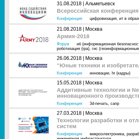
31.08.2018 |
Альметьевск
Всероссийская конференци
Конференция
цифровизация
,
ит в образ
21.08.2018 |
Москва
Армия-2018
Форум
иб (информационная безопаснос
роботизация (rpa)
,
гис (геоинформационные
26.06.2018 |
Москва
"Юные техники и изобретате
Конференция
инновации
,
hr (кадры)
15.05.2018 |
Москва
Аддитивные технологии и Net
инновационного производст
Конференция
3d-печать
,
сапр
27.03.2018 |
Москва
Технологии разработки и от
систем
Конференция
микроэлектроника
,
разраб
инженерная инфраструктура