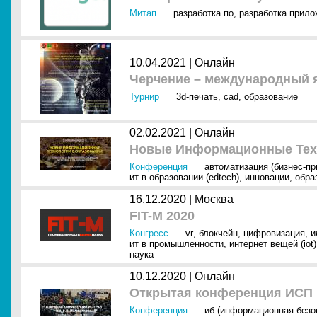
Митап
разработка по
,
разработка прило
10.04.2021 |
Онлайн
Черчение – международный 
Турнир
3d-печать
,
cad
,
образование
02.02.2021 |
Онлайн
Новые Информационные Техн
Конференция
автоматизация (бизнес-п
ит в образовании (edtech)
,
инновации
,
обра
16.12.2020 |
Москва
FIT-M 2020
Конгресс
vr
,
блокчейн
,
цифровизация
,
и
ит в промышленности
,
интернет вещей (iot)
наука
10.12.2020 |
Онлайн
Открытая конференция ИСП 
Конференция
иб (информационная безо