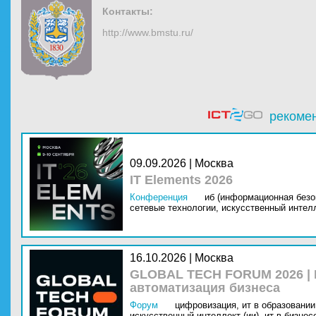
Контакты:
http://www.bmstu.ru/
рекоме
09.09.2026 | Москва
IT Elements 2026
Конференция
иб (информационная безо
сетевые технологии,
искусственный интелл
16.10.2026 | Москва
GLOBAL TECH FORUM 2026 |
автоматизация бизнеса
Форум
цифровизация,
ит в образовании 
искусственный интеллект (ии),
ит в бизнес