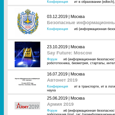
Конференция
ит в образовании (edtech)
03.12.2019 |
Москва
Безопасные информационные
Конференция
иб (информационная безо
23.10.2019 |
Москва
Say Future: Moscow
Форум
иб (информационная безопаснос
робототехника
,
биометрия
,
стартапы
,
инте
16.07.2019 |
Москва
Автонет 2019
Конференция
ит в транспорте
,
ит в лог
наука
25.06.2019 |
Москва
Армия 2019
Форум
иб (информационная безопаснос
роботизация (rpa)
,
гис (геоинформационные