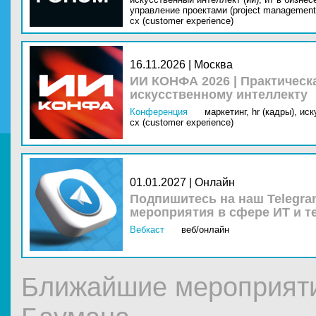
управление проектами (project management
cx (customer experience)
16.11.2026 | Москва
ИИ КОНФА 2026 | Практическ
искусственному интеллекту
Конференция
маркетинг,
hr (кадры),
иск
cx (customer experience)
01.01.2027 | Онлайн
Подпишитесь на наш Telegra
мероприятия в сфере ИТ и т
Вебкаст
веб/онлайн
Ближайшие мероприяти