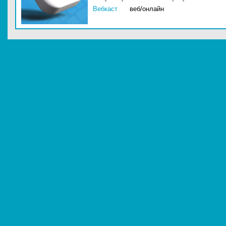
Вебкаст
веб/онлайн