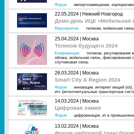
Форум
импортозамещение
,
корпоративн
22.05.2024 |
Нижний Новгород
Демо-день ИЦК «Мобильная 
Мероприятие
телеком
,
мобильная связ
25.04.2024 |
Москва
Телеком будущего 2024
Конференция
телеком
,
регулирование в
облака
,
мобильная связь
,
фиксированная 
спутниковая связь
26.03.2024 |
Москва
Smart City & Region 2024
Форум
инновации
,
интернет вещей (iot)
итс (интеллектуальные транспортные сист
14.03.2024 |
Москва
Цифровая химия
Форум
цифровизация
,
ит в промышленн
13.02.2024 |
Москва
Форум цифровой трансформ