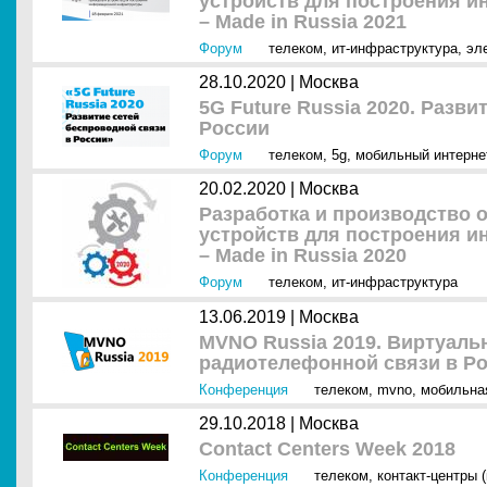
устройств для построения 
– Made in Russia 2021
Форум
телеком
,
ит-инфраструктура
,
эл
28.10.2020 |
Москва
5G Future Russia 2020. Разв
России
Форум
телеком
,
5g
,
мобильный интерне
20.02.2020 |
Москва
Разработка и производство 
устройств для построения 
– Made in Russia 2020
Форум
телеком
,
ит-инфраструктура
13.06.2019 |
Москва
MVNO Russia 2019. Виртуал
радиотелефонной связи в Р
Конференция
телеком
,
mvno
,
мобильна
29.10.2018 |
Москва
Contact Centers Week 2018
Конференция
телеком
,
контакт-центры 