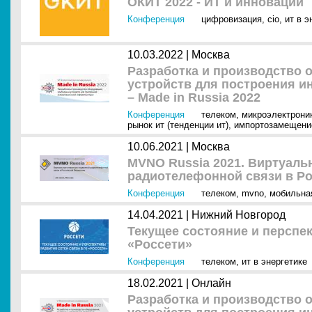
ОКИТ 2022 - ИТ и инновации
Конференция
цифровизация
,
cio
,
ит в э
10.03.2022 |
Москва
Разработка и производство 
устройств для построения 
– Made in Russia 2022
Конференция
телеком
,
микроэлектрони
рынок ит (тенденции ит)
,
импортозамещени
10.06.2021 |
Москва
MVNO Russia 2021. Виртуал
радиотелефонной связи в Р
Конференция
телеком
,
mvno
,
мобильна
14.04.2021 |
Нижний Новгород
Текущее состояние и перспек
«Россети»
Конференция
телеком
,
ит в энергетике
18.02.2021 |
Онлайн
Разработка и производство 