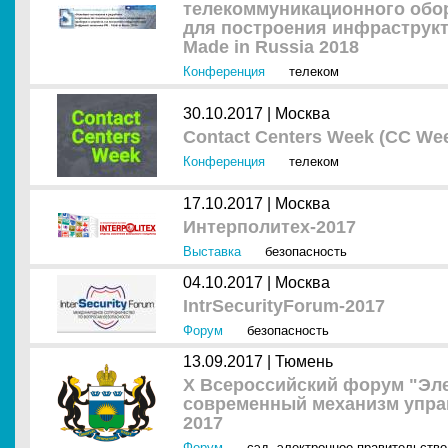
телекоммуникационного обор
для построения инфраструк
Made in Russia 2018
Конференция
телеком
30.10.2017 |
Москва
Contact Centers Week (CC Wee
Конференция
телеком
17.10.2017 |
Москва
Интерполитех-2017
Выставка
безопасность
04.10.2017 |
Москва
IntrSecurityForum-2017
Форум
безопасность
13.09.2017 |
Тюмень
Х Всероссийский форум "Эле
современный механизм упра
2017
Форум
сэд
,
электронное правительство