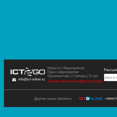
Новости
|
Мероприятия
Рассылк
Пресс-мероприятия
Организаторы
|
Спикеры
|
О нас
info@ict-online.ru
Аренда облачной инфраструктуры
Другие наши проекты:
- новос