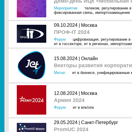
Демо-день ИЦК «Мобильная 
Мероприятие
телеком
,
регулирование в
фиксированная связь
,
импортозамещение
09.10.2024 |
Москва
ПРОФ-IT 2024
Форум
цифровизация
,
регулирование в
ит в госсекторе
,
ит в регионах
,
импортоза
15.08.2024 |
Онлайн
Векторы развития корпорати
Митап
ит в бизнесе
,
унифицированные к
12.08.2024 |
Москва
Армия 2024
Форум
ит в впк/опк
29.05.2024 |
Санкт-Петербург
PromUC 2024