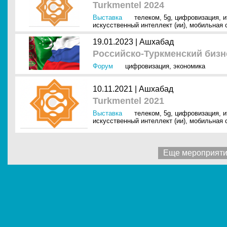
Turkmentel 2024
Выставка
телеком
,
5g
,
цифровизация
,
и
искусственный интеллект (ии)
,
мобильная 
19.01.2023 |
Ашхабад
Российско-Туркменский биз
Форум
цифровизация
,
экономика
10.11.2021 |
Ашхабад
Turkmentel 2021
Выставка
телеком
,
5g
,
цифровизация
,
и
искусственный интеллект (ии)
,
мобильная 
Еще мероприят