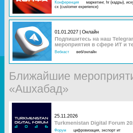
Конференция
маркетинг,
hr (кадры),
иск
cx (customer experience)
01.01.2027 | Онлайн
Подпишитесь на наш Telegra
мероприятия в сфере ИТ и т
Вебкаст
веб/онлайн
Ближайшие мероприяти
«Ашхабад»
25.11.2026
Turkmenistan Digital Forum 20
Форум
цифровизация
,
экспорт ит