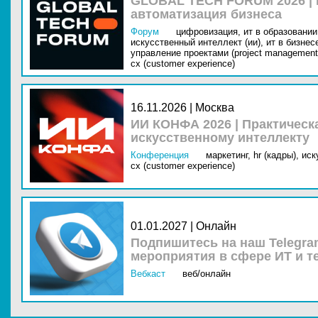
GLOBAL TECH FORUM 2026 |
автоматизация бизнеса
Форум
цифровизация,
ит в образовании 
искусственный интеллект (ии),
ит в бизнес
управление проектами (project management
cx (customer experience)
16.11.2026 | Москва
ИИ КОНФА 2026 | Практическ
искусственному интеллекту
Конференция
маркетинг,
hr (кадры),
иск
cx (customer experience)
01.01.2027 | Онлайн
Подпишитесь на наш Telegra
мероприятия в сфере ИТ и т
Вебкаст
веб/онлайн