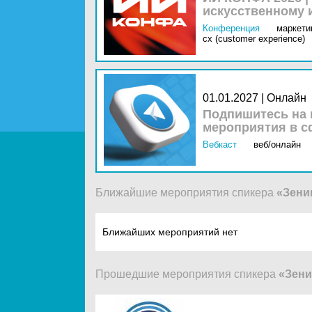
искусственному 
Конференция
маркетин
cx (customer experience)
01.01.2027 | Онлайн
Подпишитесь на 
мероприятия в с
Вебкаст
веб/онлайн
Ближайшие мероприятия спикера
«Зени
Ближайших мероприятий нет
Прошедшие мероприятия спикера
«Зени