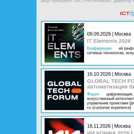
вице-президент ПАО «Ростелеком», директор
09.09.2026 | Москва
IT Elements 2026
Конференция
иб (инф
сетевые технологии,
иску
16.10.2026 | Москва
GLOBAL TECH FO
автоматизация б
Форум
цифровизация,
искусственный интеллект 
управление проектами (pr
cx (customer experience)
16.11.2026 | Москва
ИИ КОНФА 2026 |