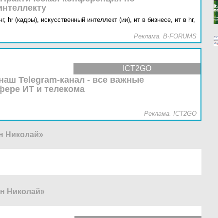
интеллекту
г,
hr (кадры),
искусственный интеллект (ии),
ит в бизнесе,
ит в hr,
Реклама. B-FORUMS
ICT2GO
наш Telegram-канал - все важные
фере ИТ и телекома
Реклама. ICT2GO
н Николай»
н Николай»