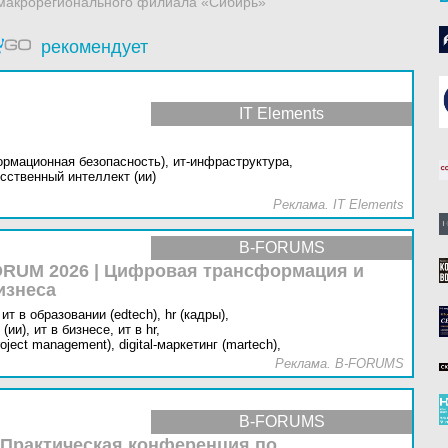
 макрорегионального филиала «Сибирь»
рекомендует
IT Elements
ормационная безопасность),
ит-инфраструктура,
сственный интеллект (ии)
Реклама. IT Elements
B-FORUMS
RUM 2026 | Цифровая трансформация и
изнеса
ит в образовании (edtech),
hr (кадры),
(ии),
ит в бизнесе,
ит в hr,
oject management),
digital-маркетинг (martech),
Реклама. B-FORUMS
B-FORUMS
 Практическая конференция по