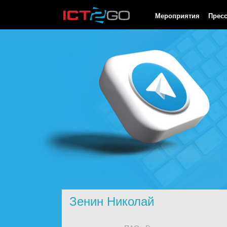
HTTP/1.0 200 OK Cache-Control: no-cache, private Date: Sat, 08 
Мероприятия
Прес
Зенин Николай