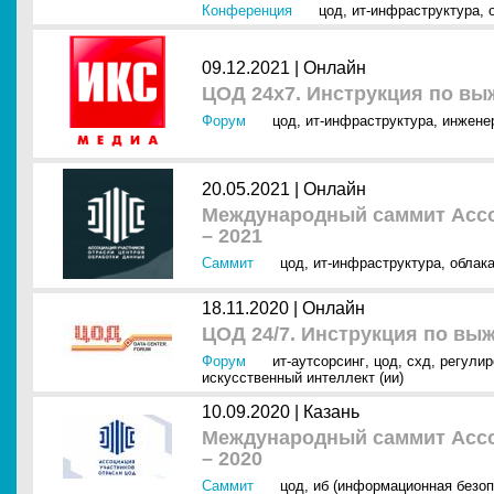
Конференция
цод
,
ит-инфраструктура
,
09.12.2021 |
Онлайн
ЦОД 24х7. Инструкция по вы
Форум
цод
,
ит-инфраструктура
,
инжене
20.05.2021 |
Онлайн
Международный саммит Ассо
– 2021
Саммит
цод
,
ит-инфраструктура
,
облак
18.11.2020 |
Онлайн
ЦОД 24/7. Инструкция по вы
Форум
ит-аутсорсинг
,
цод
,
схд
,
регулир
искусственный интеллект (ии)
10.09.2020 |
Казань
Международный саммит Ассо
– 2020
Саммит
цод
,
иб (информационная безоп