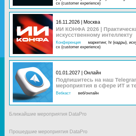
cx (customer experience)
16.11.2026 | Москва
ИИ КОНФА 2026 | Практическ
искусственному интеллекту
Конференция
маркетинг,
hr (кадры),
иск
cx (customer experience)
01.01.2027 | Онлайн
Подпишитесь на наш Telegra
мероприятия в сфере ИТ и т
Вебкаст
веб/онлайн
Ближайшие мероприятия DataPro
Прошедшие мероприятия DataPro