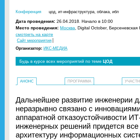
Конференция
цод
,
ит-инфраструктура
,
облака
,
ибп
Дата проведения:
26.04.2018. Начало в 10:00
Место проведения:
Москва
, Digital October, Берсеневская
смотреть на карте
Сайт мероприятия
Организатор:
ИКС-МЕДИА
Будь в курсе всех мероприятий по теме
ЦОД
АНОНС
ПРОГРАММА
УЧАСТ
Дальнейшее развитие инженерии дл
неразрывно связано с инновациями
аппаратной отказоустойчивости ИТ
инженерных решений придется все 
архитектуру информационных сист