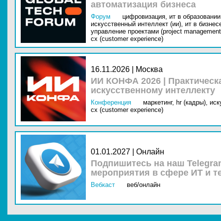
автоматизация бизнеса
Форум
цифровизация,
ит в образовании 
искусственный интеллект (ии),
ит в бизнес
управление проектами (project management
cx (customer experience)
16.11.2026 | Москва
ИИ КОНФА 2026 | Практическ
искусственному интеллекту
Конференция
маркетинг,
hr (кадры),
иск
cx (customer experience)
01.01.2027 | Онлайн
Подпишитесь на наш Telegra
мероприятия в сфере ИТ и т
Вебкаст
веб/онлайн