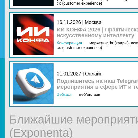
cx (customer experience)
16.11.2026 | Москва
ИИ КОНФА 2026 | Практическ
искусственному интеллекту
Конференция
маркетинг,
hr (кадры),
иск
cx (customer experience)
01.01.2027 | Онлайн
Подпишитесь на наш Telegra
мероприятия в сфере ИТ и т
Вебкаст
веб/онлайн
Ближайшие мероприяти
(Exponenta)