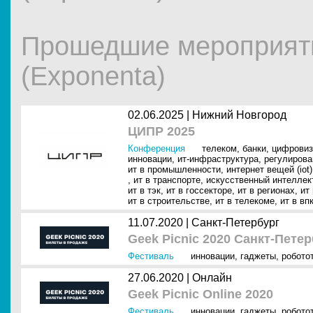
Прошедшие мероприят
(Exponenta)
02.06.2025 |
Нижний Новгород
ЦИПР 2025
Конференция
телеком
,
банки
,
цифровиз
инновации
,
ит-инфраструктура
,
регулирова
ит в промышленности
,
интернет вещей (iot)
,
ит в транспорте
,
искусственный интеллект
ит в тэк
,
ит в госсекторе
,
ит в регионах
,
ит
ит в строительстве
,
ит в телекоме
,
ит в вп
11.07.2020 |
Санкт-Петербург
Geek Picnic 2020 Санкт-Петер
Фестиваль
инновации
,
гаджеты
,
робото
27.06.2020 |
Онлайн
Geek Picnic Online 2020
Фестиваль
инновации
,
гаджеты
,
робото