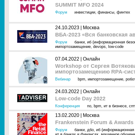
SUMMIT MFO 2024
Форум
инвестиции
,
финансы
,
финтех
24.10.2023 |
Москва
ВБА-2023 «Вся банковская а
Форум
банки
,
иб (информационная безо
импортозамещение
,
devops
,
low-code
07.04.2022 |
Онлайн
Workshop от Сергея Вотяков
импортозамещению RPA-сис
Вебинар
bpm
,
импортозамещение
,
робот
24.03.2022 |
Онлайн
Low-code Day 2022
Конференция
по
,
bpm
,
ит в бизнесе
,
cr
13.02.2020 |
Москва
Frankenstein Forum & Awards
Форум
банки
,
дбо
,
иб (информационная 
ит в банках и финансах
,
машинное обучен