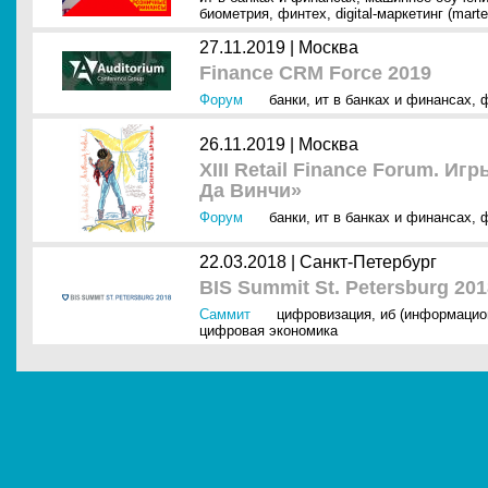
биометрия
,
финтех
,
digital-маркетинг (mart
27.11.2019 |
Москва
Finance CRM Force 2019
Форум
банки
,
ит в банках и финансах
,
26.11.2019 |
Москва
XIII Retail Finance Forum. И
Да Винчи»
Форум
банки
,
ит в банках и финансах
,
22.03.2018 |
Санкт-Петербург
BIS Summit St. Petersburg 201
Саммит
цифровизация
,
иб (информацио
цифровая экономика