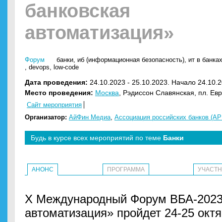
банковская
автоматизация»
Форум
банки
,
иб (информационная безопасность)
,
ит в банка
,
devops
,
low-code
Дата проведения:
24.10.2023 - 25.10.2023. Начало 24.10.2
Место проведения:
Москва
, Рэдиссон Славянская, пл. Ев
Сайт мероприятия
Организатор:
АйФин Медиа
,
Ассоциация российских банков (АР
Будь в курсе всех мероприятий по теме
Банки
АНОНС
ПРОГРАММА
УЧАСТ
X Международный Форум ВБА-2023
автоматизация» пройдет 24-25 октя