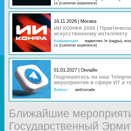
cx (customer experience)
16.11.2026 | Москва
ИИ КОНФА 2026 | Практическ
искусственному интеллекту
Конференция
маркетинг,
hr (кадры),
иск
cx (customer experience)
01.01.2027 | Онлайн
Подпишитесь на наш Telegra
мероприятия в сфере ИТ и т
Вебкаст
веб/онлайн
Ближайшие мероприят
Государственный Эрми