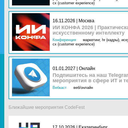
cx (customer experience)
16.11.2026 | Москва
ИИ КОНФА 2026 | Практическ
искусственному интеллекту
Конференция
маркетинг,
hr (кадры),
иск
cx (customer experience)
01.01.2027 | Онлайн
Подпишитесь на наш Telegra
мероприятия в сфере ИТ и т
Вебкаст
веб/онлайн
Ближайшие мероприятия CodeFest
17.10.2026 |
Екатеринбург