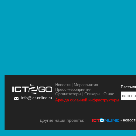
Новости
|
Мероприятия
Рассылк
Пресс-мероприятия
Организаторы
|
Спикеры
|
О нас
info@ict-online.ru
Аренда облачной инфраструктуры
Другие наши проекты:
- новос