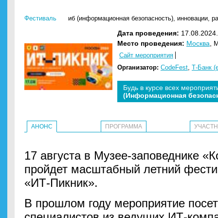
Фестиваль
иб (информационная безопасность)
,
инновации
,
р
Дата проведения:
17.08.2024.
Место проведения:
Москва
, 
Сайт мероприятия
Организатор:
CodeFest
,
Т-Банк (
Будь в курсе всех мероприят
(Информационная безопас
АНОНС
ПРОГРАММА
УЧАСТ
17 августа в Музее-заповеднике «
пройдет масштабный летний фест
«ИТ-Пикник».
В прошлом году мероприятие посет
специалистов из ведущих ИТ-компан