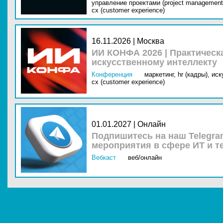
управление проектами (project management
cx (customer experience)
16.11.2026 | Москва
ИИ КОНФА 2026 | Практическ
искусственному интеллекту
Конференция
маркетинг,
hr (кадры),
иск
cx (customer experience)
01.01.2027 | Онлайн
Подпишитесь на наш Telegra
мероприятия в сфере ИТ и т
Вебкаст
веб/онлайн