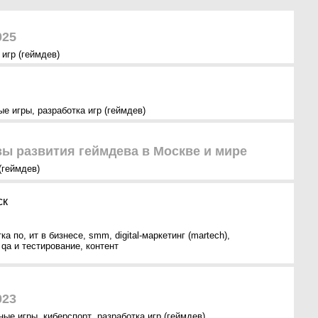
025
 игр (геймдев)
ые игры
,
разработка игр (геймдев)
зы развития геймдева в Москве и мире
(геймдев)
ск
тка по
,
ит в бизнесе
,
smm
,
digital-маркетинг (martech)
,
,
qa и тестирование
,
контент
023
ные игры
,
киберспорт
,
разработка игр (геймдев)