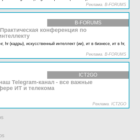
Реклама. B-FORUMS
B-FORUMS
 Практическая конференция по
интеллекту
г,
hr (кадры),
искусственный интеллект (ии),
ит в бизнесе,
ит в hr,
Реклама. B-FORUMS
ICT2GO
наш Telegram-канал - все важные
фере ИТ и телекома
Реклама. ICT2GO
os
os