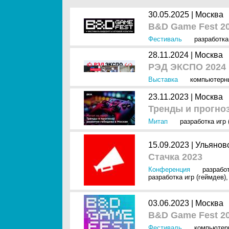
30.05.2025 |
Москва
B&D Game Fest 2
Фестиваль
разработка
28.11.2024 |
Москва
РЭД ЭКСПО 2024
Выставка
компьютерн
23.11.2023 |
Москва
Тренды и прогно
Митап
разработка игр 
15.09.2023 |
Ульянов
Стачка 2023
Конференция
разрабо
разработка игр (геймдев)
03.06.2023 |
Москва
B&D Game Fest 2
Фестиваль
компьютер