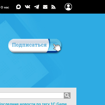
О нас
оследние новости по тегу
1C Game