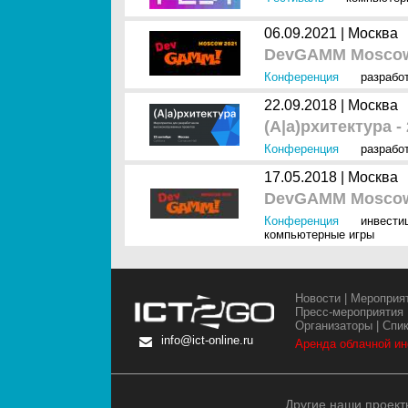
06.09.2021 |
Москва
DevGAMM Moscow
Конференция
разработ
22.09.2018 |
Москва
(А|а)рхитектура -
Конференция
разрабо
17.05.2018 |
Москва
DevGAMM Moscow
Конференция
инвести
компьютерные игры
Новости
|
Мероприя
Пресс-мероприятия
Организаторы
|
Спи
info@ict-online.ru
Аренда облачной и
Другие наши проект