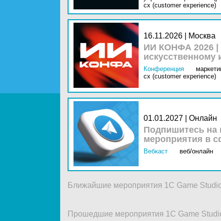
cx (customer experience)
16.11.2026 | Москва
ИИ КОНФА 2026 |
искусственному 
Конференция
маркетин
cx (customer experience)
01.01.2027 | Онлайн
Подпишитесь на 
мероприятия в с
Вебкаст
веб/онлайн
Ближайшие мероприятия 1C Game Studi
Прошедшие мероприятия 1C Game Studi