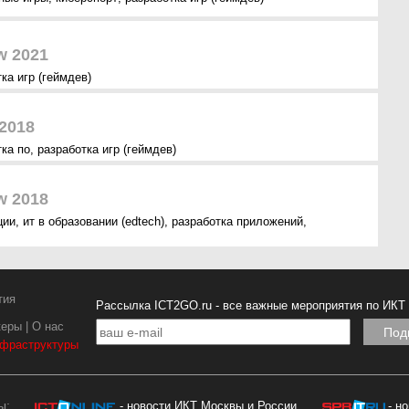
 2021
ка игр (геймдев)
 2018
тка по
,
разработка игр (геймдев)
 2018
ции
,
ит в образовании (edtech)
,
разработка приложений
,
тия
Рассылка ICT2GO.ru - все важные мероприятия по ИКТ
керы
|
О нас
нфраструктуры
ы:
- новости ИКТ Москвы и России
- н