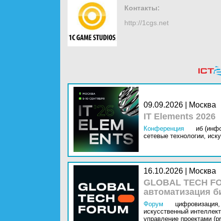
Контакты:
http://1cgs.net
09.09.2026 | Москва
IT Elements 2026
Конференция
иб (инф
сетевые технологии,
иску
16.10.2026 | Москва
GLOBAL TECH FO
автоматизация б
Форум
цифровизация,
искусственный интеллект 
управление проектами (pr