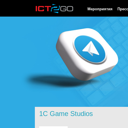
HTTP/1.0 200 OK Cache-Control: no-cache, private Date: Fri, 07 
Мероприятия
Прес
1C Game Studios