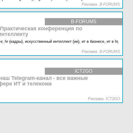
Реклама. B-FORUMS
B-FORUMS
 Практическая конференция по
интеллекту
г,
hr (кадры),
искусственный интеллект (ии),
ит в бизнесе,
ит в hr,
Реклама. B-FORUMS
ICT2GO
наш Telegram-канал - все важные
фере ИТ и телекома
Реклама. ICT2GO