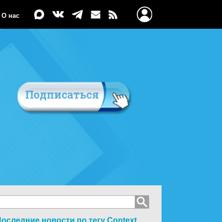
О нас
оследние новости по тегу
Context