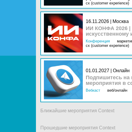
cx (customer experience)
16.11.2026 | Москва
ИИ КОНФА 2026 |
искусственному 
Конференция
маркетин
cx (customer experience)
01.01.2027 | Онлайн
Подпишитесь на 
мероприятия в с
Вебкаст
веб/онлайн
Ближайшие мероприятия Context
Прошедшие мероприятия Context