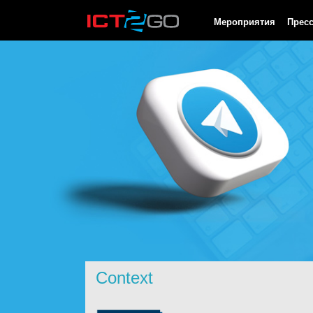
HTTP/1.0 200 OK Cache-Control: no-cache, private Date: Fri, 07 
Мероприятия
Прес
Context