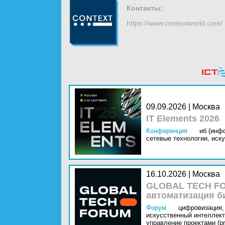
Контакты:
https://www.contextworld.com/
09.09.2026 | Москва
IT Elements 2026
Конференция
иб (инф
сетевые технологии,
иску
16.10.2026 | Москва
GLOBAL TECH FO
автоматизация б
Форум
цифровизация,
искусственный интеллект 
управление проектами (pr