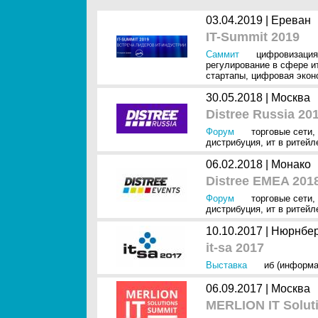
03.04.2019 |
Ереван
IT-Summit 2019
Саммит
цифровизация
регулирование в сфере и
стартапы
,
цифровая экон
30.05.2018 |
Москва
Distree Russia 20
Форум
торговые сети
,
дистрибуция
,
ит в ритейл
06.02.2018 |
Монако
Distree EMEA 201
Форум
торговые сети
,
дистрибуция
,
ит в ритейл
10.10.2017 |
Нюрнбер
it-sa 2017
Выставка
иб (информа
06.09.2017 |
Москва
MERLION IT Solut