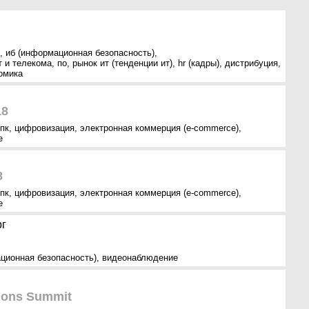
,
иб (информационная безопасность)
,
т и телекома
,
по
,
рынок ит (тенденции ит)
,
hr (кадры)
,
дистрибуция
,
омика
18
пк
,
цифровизация
,
электронная коммерция (e-commerce)
,
е
8
пк
,
цифровизация
,
электронная коммерция (e-commerce)
,
е
г
ционная безопасность)
,
видеонаблюдение
ions Summit