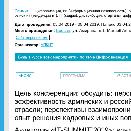
Саммит
цифровизация
,
иб (информационная безопасность)
,
р
рынок ит (тенденции ит)
,
hr (кадры)
,
дистрибуция
,
стартапы
,
циф
Дата проведения:
03.04.2019 - 05.04.2019. Начало 03.04.2
Место проведения:
Ереван
, ул. Амиряна, д.1, Marriott Arm
Сайт мероприятия
Организатор:
АПКИТ
Будь в курсе всех мероприятий по теме
Цифровизация
АНОНС
ПРОГРАММА
УЧАСТ
Цель конференции: обсудить: перс
эффективность армянских и росси
отрасли; перспективы взаимопрони
опыт решения кадровых и иных воп
Аудитория «IT-SUMMIT`2019»: вла