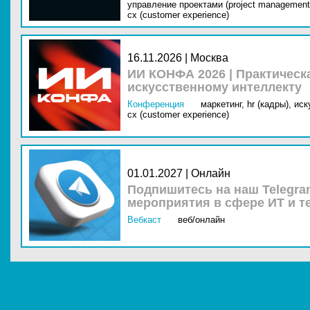
управление проектами (project management
cx (customer experience)
16.11.2026 | Москва
ИИ КОНФА 2026 | Практическ
искусственному интеллекту
Конференция
маркетинг,
hr (кадры),
иск
cx (customer experience)
01.01.2027 | Онлайн
Подпишитесь на наш Telegra
мероприятия в сфере ИТ и т
Вебкаст
веб/онлайн