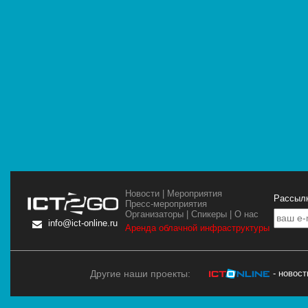
Новости
|
Мероприятия
Рассылк
Пресс-мероприятия
Организаторы
|
Спикеры
|
О нас
info@ict-online.ru
Аренда облачной инфраструктуры
Другие наши проекты:
- новос