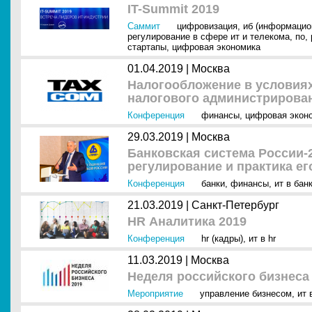
IT-Summit 2019
Саммит
цифровизация
,
иб (информацио
регулирование в сфере ит и телекома
,
по
,
стартапы
,
цифровая экономика
01.04.2019 |
Москва
Налогообложение в условия
налогового администрирован
Конференция
финансы
,
цифровая экон
29.03.2019 |
Москва
Банковская система России-
регулирование и практика е
Конференция
банки
,
финансы
,
ит в бан
21.03.2019 |
Санкт-Петербург
HR Аналитика 2019
Конференция
hr (кадры)
,
ит в hr
11.03.2019 |
Москва
Неделя российского бизнеса
Мероприятие
управление бизнесом
,
ит 