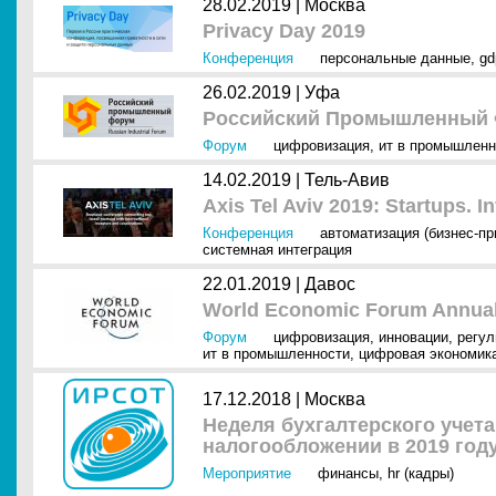
28.02.2019 |
Москва
Privacy Day 2019
Конференция
персональные данные
,
gd
26.02.2019 |
Уфа
Российский Промышленный Ф
Форум
цифровизация
,
ит в промышленн
14.02.2019 |
Тель-Авив
Axis Tel Aviv 2019: Startups. 
Конференция
автоматизация (бизнес-п
системная интеграция
22.01.2019 |
Давос
World Economic Forum Annual
Форум
цифровизация
,
инновации
,
регул
ит в промышленности
,
цифровая экономик
17.12.2018 |
Москва
Неделя бухгалтерского учета
налогообложении в 2019 год
Мероприятие
финансы
,
hr (кадры)