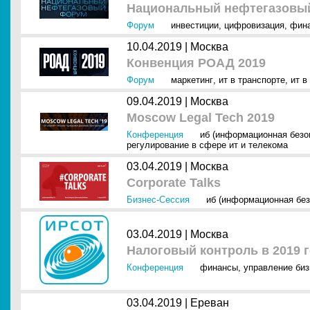
Национальный нефтегазовый
Форум
инвестиции
,
цифровизация
,
фин
10.04.2019 |
Москва
Конвенция РОАД 2019
Форум
маркетинг
,
ит в транспорте
,
ит в
09.04.2019 |
Москва
Moscow Legal Tech 2019
Конференция
иб (информационная безо
регулирование в сфере ит и телекома
03.04.2019 |
Москва
Corporate Talks
Бизнес-Сессия
иб (информационная без
03.04.2019 |
Москва
Налоговый контроль в 2019 
Конференция
финансы
,
управление би
03.04.2019 |
Ереван