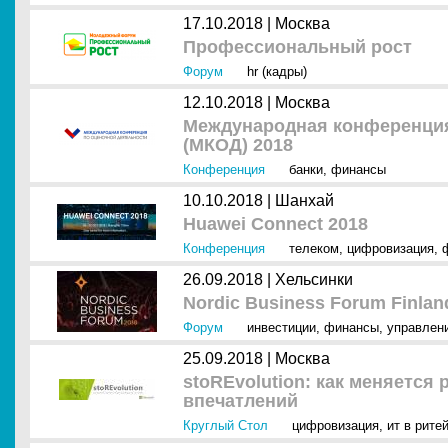
17.10.2018 |
Москва
Профессиональный рост
Форум
hr (кадры)
12.10.2018 |
Москва
Международная конференция
(МКОД) 2018
Конференция
банки
,
финансы
10.10.2018 |
Шанхай
Huawei Connect 2018
Конференция
телеком
,
цифровизация
,
26.09.2018 |
Хельсинки
Nordic Business Forum Finlan
Форум
инвестиции
,
финансы
,
управлен
25.09.2018 |
Москва
stoREvolution: как меняется
впечатлений
Круглый Стол
цифровизация
,
ит в рите