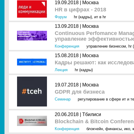
19.09.2018 |
Москва
HR в цифрах - 2018
Форум
hr (кадры)
,
ит в hr
13.09.2018 |
Москва
Continuous Perfomance Mana
управление эффективностью
Конференция
управление бизнесом
,
hr 
15.08.2018 |
Москва
Кадры решают: как исследо
Лекция
hr (кадры)
19.07.2018 |
Москва
GDPR для бизнеса
Семинар
регулирование в сфере ит и т
20.06.2018 |
Тбилиси
Blockchain & Bitcoin Confere
Конференция
блокчейн
,
финансы
,
ико
,