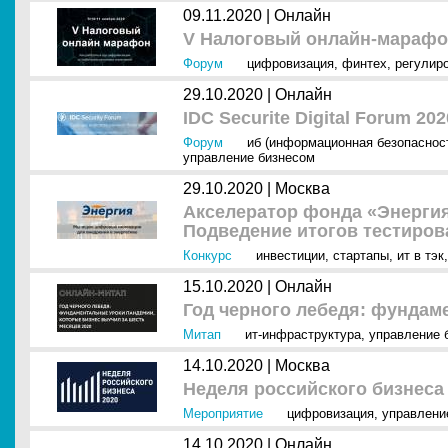
09.11.2020 |
Онлайн
V Налоговый онлайн-мараф
Форум
цифровизация
,
финтех
,
регулир
29.10.2020 |
Онлайн
IDC Securite Digital Forum 202
Форум
иб (информационная безопаснос
управление бизнесом
29.10.2020 |
Москва
Акселератор фонда «Энергия
Подведение итогов тестиров
Конкурс
инвестиции
,
стартапы
,
ит в тэк
15.10.2020 |
Онлайн
Год черного лебедя: фундам
Митап
ит-инфраструктура
,
управление 
14.10.2020 |
Москва
Неделя российского бизнеса 
Мероприятие
цифровизация
,
управлени
14.10.2020 |
Онлайн