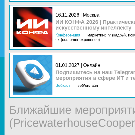
16.11.2026 | Москва
ИИ КОНФА 2026 | Практическ
искусственному интеллекту
Конференция
маркетинг,
hr (кадры),
иск
cx (customer experience)
01.01.2027 | Онлайн
Подпишитесь на наш Telegra
мероприятия в сфере ИТ и т
Вебкаст
веб/онлайн
Ближайшие мероприят
(PricewaterhouseCooper