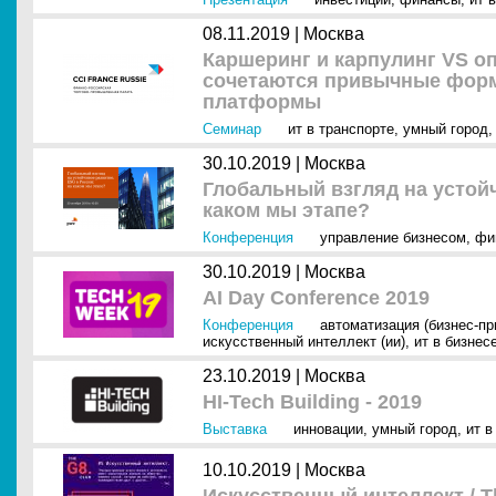
08.11.2019 |
Москва
Каршеринг и карпулинг VS о
сочетаются привычные форм
платформы
Семинар
ит в транспорте
,
умный город
30.10.2019 |
Москва
Глобальный взгляд на устойч
каком мы этапе?
Конференция
управление бизнесом
,
фи
30.10.2019 |
Москва
AI Day Conference 2019
Конференция
автоматизация (бизнес-п
искусственный интеллект (ии)
,
ит в бизнес
23.10.2019 |
Москва
HI-Tech Building - 2019
Выставка
инновации
,
умный город
,
ит в
10.10.2019 |
Москва