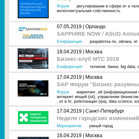
Форум
регулирование в сфере ит и тел
интеллектуальная собственность
07.05.2019 |
Орландо
SAPPHIRE NOW / ASUG Annual
Конференция
разработка по
,
облака
,
ит
18.04.2019 |
Москва
Бизнес-клуб МТС 2019
Конференция
телеком
,
банки
,
big data
,
17.04.2019 |
Москва
SAP Форум "Бизнес разумны
Форум
маркетинг
,
иб (информационная 
интернет вещей (iot)
,
управление бизнесом
,
ит в hr
,
роботизация (rpa)
,
data science
,
ю
17.04.2019 |
Санкт-Петербург
Неделя городских изменений
Мероприятие
умный город
16.04.2019 |
Москва