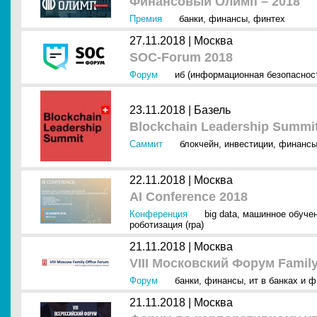
Финансовый Олимп – 2018
Премия
банки
,
финансы
,
финтех
27.11.2018 |
Москва
SOC-Forum 2018
Форум
иб (информационная безопаснос
23.11.2018 |
Базель
Blockchain Leadership Summi
Саммит
блокчейн
,
инвестиции
,
финанс
22.11.2018 |
Москва
AI Conference 2018
Конференция
big data
,
машинное обуче
роботизация (rpa)
21.11.2018 |
Москва
VIII Московский Форум Family
Форум
банки
,
финансы
,
ит в банках и 
21.11.2018 |
Москва