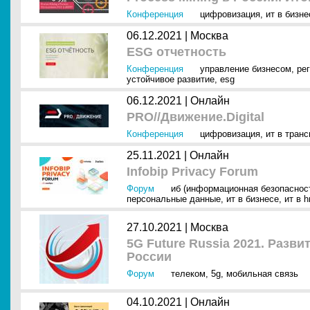
Конференция
цифровизация
,
ит в бизне
06.12.2021 |
Москва
ESG отчетность
Конференция
управление бизнесом
,
ре
устойчивое развитие
,
esg
06.12.2021 |
Онлайн
PRO//Движение.Digital
Конференция
цифровизация
,
ит в транс
25.11.2021 |
Онлайн
Infobip Privacy Forum
Форум
иб (информационная безопаснос
персональные данные
,
ит в бизнесе
,
ит в h
27.10.2021 |
Москва
5G Future Russia 2021. Разв
России
Форум
телеком
,
5g
,
мобильная связь
04.10.2021 |
Онлайн