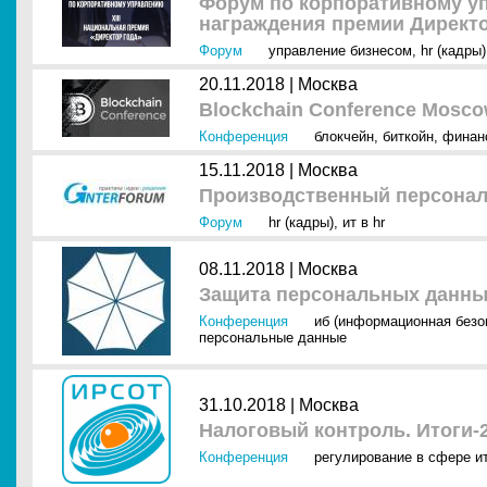
Форум по корпоративному у
награждения премии Ди⁠рект
Форум
управление бизнесом
,
hr (кадры)
20.11.2018 |
Москва
Blockchain Conference Mosco
Конференция
блокчейн
,
биткойн
,
финан
15.11.2018 |
Москва
Производственный персонал
Форум
hr (кадры)
,
ит в hr
08.11.2018 |
Москва
Защита персональных данны
Конференция
иб (информационная безо
персональные данные
31.10.2018 |
Москва
Налоговый контроль. Итоги-
Конференция
регулирование в сфере и