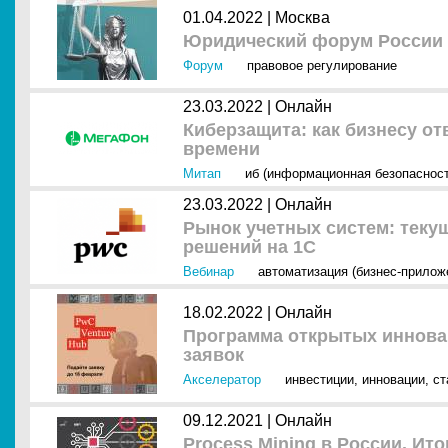
01.04.2022 |
Москва
Юридический форум России 
Форум
правовое регулирование
23.03.2022 |
Онлайн
Киберзащита: как бизнесу о
времени
Митап
иб (информационная безопасност
23.03.2022 |
Онлайн
Рынок учетных систем: теку
решений на 1С
Вебинар
автоматизация (бизнес-прилож
18.02.2022 |
Онлайн
Программа открытых инновац
заявок
Акселератор
инвестиции
,
инновации
,
ст
09.12.2021 |
Онлайн
Process Mining в России. И