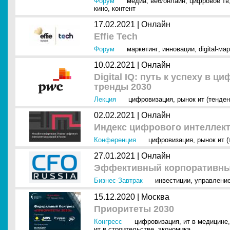
Форум
медиа
,
веб/онлайн
,
цифровое тв
кино
,
контент
17.02.2021 |
Онлайн
Effie Tech
Форум
маркетинг
,
инновации
,
digital-ма
10.02.2021 |
Онлайн
Digital IQ: путь к успеху в 
тренды 2030
Лекция
цифровизация
,
рынок ит (тенден
02.02.2021 |
Онлайн
Индекс цифрового интеллект
Конференция
цифровизация
,
рынок ит (
27.01.2021 |
Онлайн
Эффективный корпоративный
Бизнес-Завтрак
инвестиции
,
управлени
15.12.2020 |
Москва
Приоритеты 2030
Конгресс
цифровизация
,
ит в медицине
ит в строительстве
,
экономика