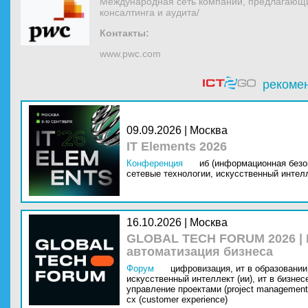
Международная сеть компаний, предлагающи
консалтинга и аудита/
Контакты:
www.pwc.com
рекоме
09.09.2026 | Москва
IT Elements 2026
Конференция
иб (информационная безо
сетевые технологии,
искусственный интелл
16.10.2026 | Москва
GLOBAL TECH FORUM 2026 |
автоматизация бизнеса
Форум
цифровизация,
ит в образовании 
искусственный интеллект (ии),
ит в бизнес
управление проектами (project management
cx (customer experience)