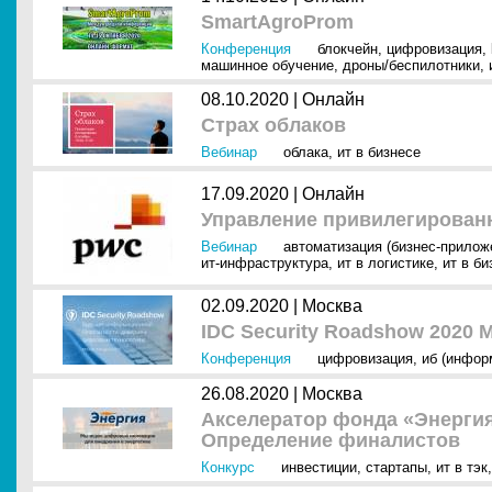
SmartAgroProm
Конференция
блокчейн
,
цифровизация
,
машинное обучение
,
дроны/беспилотники
,
08.10.2020 |
Онлайн
Cтрах облаков
Вебинар
облака
,
ит в бизнесе
17.09.2020 |
Онлайн
Управление привилегирован
Вебинар
автоматизация (бизнес-прилож
ит-инфраструктура
,
ит в логистике
,
ит в би
02.09.2020 |
Москва
IDC Security Roadshow 2020 М
Конференция
цифровизация
,
иб (инфор
26.08.2020 |
Москва
Акселератор фонда «Энергия
Определение финалистов
Конкурс
инвестиции
,
стартапы
,
ит в тэк