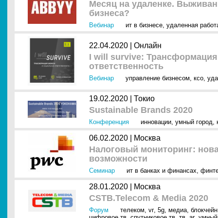
Месяц на удаленке. Выживан
бизнеса?
Вебинар
ит в бизнесе
,
удаленная работ
22.04.2020 |
Онлайн
I will survive: Трансформаци
ответственность
Вебинар
управление бизнесом
,
ксо
,
уда
19.02.2020 |
Токио
Sustainable Brands 2020
Конференция
инновации
,
умный город
,
06.02.2020 |
Москва
Налоговый мониторинг: нов
возможности
Семинар
ит в банках и финансах
,
финт
28.01.2020 |
Москва
CSTB.Telecom & Media 2020
Форум
телеком
,
vr
,
5g
,
медиа
,
блокчейн
цифровое тв
,
спутниковое тв
,
тв
,
ar
,
умный