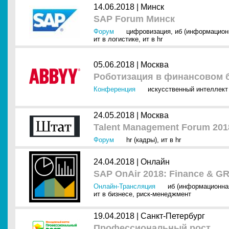
14.06.2018 |
Минск
SAP Forum Минск
Форум
цифровизация
,
иб (информацион
ит в логистике
,
ит в hr
05.06.2018 |
Москва
Роботизация в финансовом 
Конференция
искусственный интеллект 
24.05.2018 |
Москва
Talent Management Forum 2018
Форум
hr (кадры)
,
ит в hr
24.04.2018 |
Онлайн
SAP OnAir 2018: Finance & G
Онлайн-Трансляция
иб (информационна
ит в бизнесе
,
риск-менеджмент
19.04.2018 |
Санкт-Петербург
Профессиональный рост