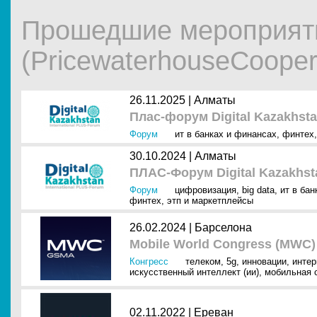
Прошедшие мероприят
(PricewaterhouseCooper
26.11.2025 |
Алматы
Плас-форум Digital Kazakhsta
Форум
ит в банках и финансах
,
финтех
30.10.2024 |
Алматы
ПЛАС-Форум Digital Kazakhst
Форум
цифровизация
,
big data
,
ит в ба
финтех
,
этп и маркетплейсы
26.02.2024 |
Барселона
Mobile World Congress (MWC)
Конгресс
телеком
,
5g
,
инновации
,
интер
искусственный интеллект (ии)
,
мобильная 
02.11.2022 |
Ереван