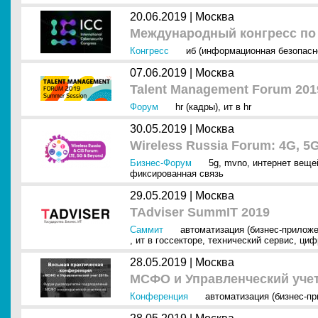
20.06.2019 |
Москва
Международный конгресс по 
Конгресс
иб (информационная безопасн
07.06.2019 |
Москва
Talent Management Forum 201
Форум
hr (кадры)
,
ит в hr
30.05.2019 |
Москва
Wireless Russia Forum: 4G, 5
Бизнес-Форум
5g
,
mvno
,
интернет вещей
фиксированная связь
29.05.2019 |
Москва
TAdviser SummIT 2019
Саммит
автоматизация (бизнес-приложе
,
ит в госсекторе
,
технический сервис
,
циф
28.05.2019 |
Москва
МСФО и Управленческий учет
Конференция
автоматизация (бизнес-п