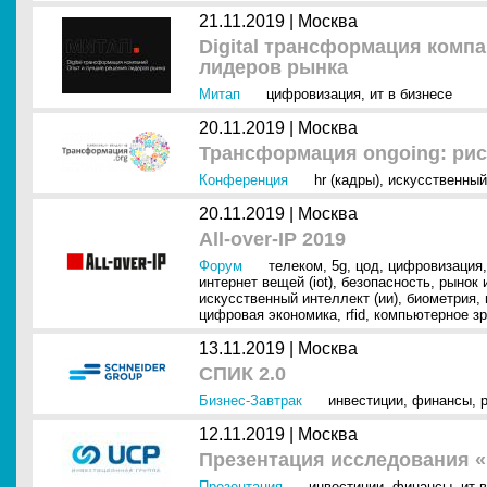
21.11.2019 |
Москва
Digital трансформация комп
лидеров рынка
Митап
цифровизация
,
ит в бизнесе
20.11.2019 |
Москва
Трансформация ongoing: рис
Конференция
hr (кадры)
,
искусственный
20.11.2019 |
Москва
All-over-IP 2019
Форум
телеком
,
5g
,
цод
,
цифровизация
интернет вещей (iot)
,
безопасность
,
рынок 
искусственный интеллект (ии)
,
биометрия
,
цифровая экономика
,
rfid
,
компьютерное зре
13.11.2019 |
Москва
СПИК 2.0
Бизнес-Завтрак
инвестиции
,
финансы
,
12.11.2019 |
Москва
Презентация исследования «
Презентация
инвестиции
,
финансы
,
ит 