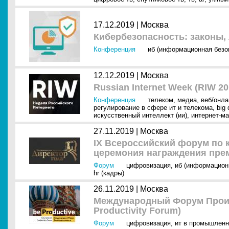
17.12.2019 |
Москва
Кибербезопасность: законы,
Конференция
иб (информационная безо
12.12.2019 |
Москва
Russian Internet Week (RIW 20
Конференция
телеком
,
медиа
,
веб/онла
регулирование в сфере ит и телекома
,
big 
искусственный интеллект (ии)
,
интернет-ма
27.11.2019 |
Москва
IX Всероссийский форум по 
церемония награждения прем
Форум
цифровизация
,
иб (информацион
hr (кадры)
26.11.2019 |
Москва
Международный Форум Произв
Productivity Forum)
Форум
цифровизация
,
ит в промышленн