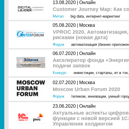
13.08.2020 |
Онлайн
Customer Journey Map: Как с
Митап
big data
,
интернет-маркетинг
05.08.2020 |
Москва
VPROC 2020. Автоматизация,
рисками (новая дата)
Форум
автоматизация (бизнес-приложен
06.07.2020 |
Онлайн
Акселератор фонда «Энергия
подачи заявок
Конкурс
инвестиции
,
стартапы
,
ит в тэк
02.07.2020 |
Москва
Moscow Urban Forum 2020
Форум
телеком
,
инновации
,
умный горо
23.06.2020 |
Онлайн
Актуальные аспекты цифро
функции с новой версией 1С
Управление холдингом