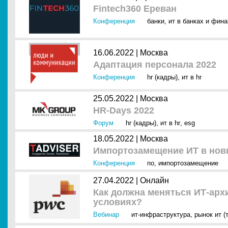
Fintech360 Ереван
Конференция
банки
,
ит в банках и фин
16.06.2022 |
Москва
Адаптация персонала 2022
Конференция
hr (кадры)
,
ит в hr
25.05.2022 |
Москва
HR-Days 2022
Форум
hr (кадры)
,
ит в hr
,
esg
18.05.2022 |
Москва
Импортозамещение ИТ в нов
Конференция
по
,
импортозамещение
27.04.2022 |
Онлайн
Как должна меняться ИТ-арх
условиях?
Вебинар
ит-инфраструктура
,
рынок ит (