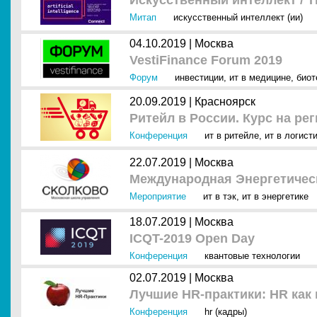
Искусственный интеллект / T
Митап
искусственный интеллект (ии)
04.10.2019 |
Москва
VestiFinance Forum 2019
Форум
инвестиции
,
ит в медицине
,
биот
20.09.2019 |
Красноярск
Ритейл в России. Курс на ре
Конференция
ит в ритейле
,
ит в логист
22.07.2019 |
Москва
Международная Энергетическ
Мероприятие
ит в тэк
,
ит в энергетике
18.07.2019 |
Москва
ICQT-2019 Open Day
Конференция
квантовые технологии
02.07.2019 |
Москва
Лучшие HR-практики: HR как 
Конференция
hr (кадры)