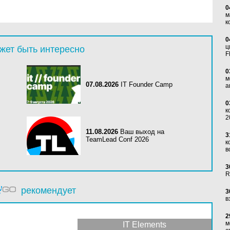
0
м
к
0
ц
жет быть интересно
F
0
м
07.08.2026
IT Founder Camp
а
0
к
2
11.08.2026
Ваш выход на
3
TeamLead Conf 2026
к
в
3
R
рекомендует
3
в
2
м
IT Elements