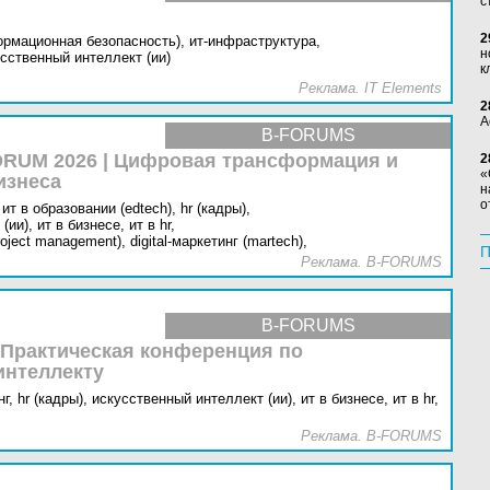
с
2
ормационная безопасность),
ит-инфраструктура,
н
сственный интеллект (ии)
к
Реклама. IT Elements
2
А
B-FORUMS
RUM 2026 | Цифровая трансформация и
2
«
изнеса
н
о
ит в образовании (edtech),
hr (кадры),
(ии),
ит в бизнесе,
ит в hr,
oject management),
digital-маркетинг (martech),
П
Реклама. B-FORUMS
B-FORUMS
 Практическая конференция по
интеллекту
г,
hr (кадры),
искусственный интеллект (ии),
ит в бизнесе,
ит в hr,
Реклама. B-FORUMS