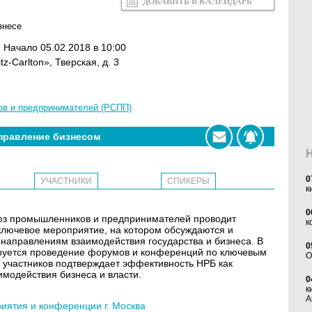
ДОБАВИТЬ В КАЛЕНДАРЬ
знесе
. Начало 05.02.2018 в 10:00
tz-Carlton», Тверская, д. 3
ов и предпринимателей (РСПП)
правление бизнесом
0
УЧАСТНИКИ
СПИКЕРЫ
к
0
оюз промышленников и предпринимателей проводит
к
ключевое мероприятие, на котором обсуждаются и
аправлениям взаимодействия государства и бизнеса. В
0
ируется проведение форумов и конференций по ключевым
O
 участников подтверждает эффективность НРБ как
модействия бизнеса и власти.
0
к
А
ятия и конференции г. Москва