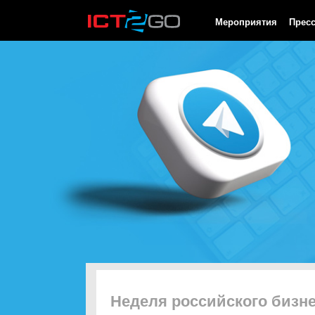
HTTP/1.0 200 OK Cache-Control: no-cache, private Date: Sat, 08 
Мероприятия
Прес
Неделя российского бизне