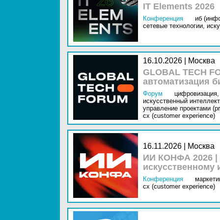
IT Elements 2026
Конференция
иб (инф
сетевые технологии,
иску
16.10.2026 | Москва
GLOBAL TECH FO
автоматизация б
Форум
цифровизация,
искусственный интеллект 
управление проектами (pr
cx (customer experience)
16.11.2026 | Москва
ИИ КОНФА 2026 |
искусственному 
Конференция
маркетин
cx (customer experience)