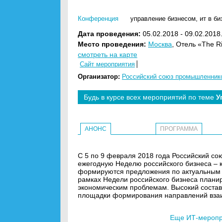
Конференция
управление бизнесом
,
ит в би
Дата проведения:
05.02.2018 - 09.02.2018
Место проведения:
Москва
, Отель «The Ri
смотреть на карте
Сайт мероприятия
Организатор:
Российский союз промышленник
Будь в курсе всех мероприятий по теме
У
АНОНС
ПРОГРАММА
С 5 по 9 февраля 2018 года Российский с
ежегодную Неделю российского бизнеса – 
формируются предложения по актуальным н
рамках Недели российского бизнеса план
экономическим проблемам. Высокий состав
площадки формирования направлений взаи
Еще ИТ-меропри