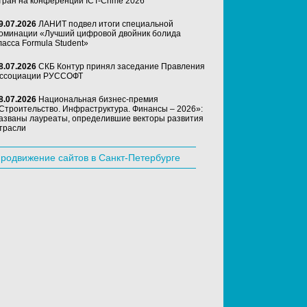
тран на конференции ICT-Crime 2026
9.07.2026
ЛАНИТ подвел итоги специальной
оминации «Лучший цифровой двойник болида
ласса Formula Student»
8.07.2026
СКБ Контур принял заседание Правления
ссоциации РУССОФТ
8.07.2026
Национальная бизнес-премия
Строительство. Инфраструктура. Финансы – 2026»:
азваны лауреаты, определившие векторы развития
трасли
родвижение сайтов в Санкт-Петербурге