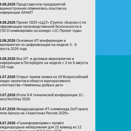
4.08.2026
Представители предприятий
ашиностроения обменялись опытом на
онференции ЛАНИТ
4.08.2026
Проект ООО «ЦЦТ» (Группа «Борлас») по
ифровизации производственной безопасности в
ESCO номинирован на конкурс «1С:Проект года»
3.08.2026
Основные ИТ-конференции и
ероприятия по цифровизации на неделе 3 - 9
вгуста 2026 года
3.08.2026
Все ИТ- и деловые мероприятия и
онференции в Петербурге на неделе с 3 по 9 августа
026 года
1.07.2026
Открыт прием заявок на XII Всероссийский
онкурс проектов в области корпоративного
олонтерства «Чемпионы добрых дел»
0.07.2026
Итоги 9-й технической конференции 1C-
arusTechDay 2026
0.07.2026
Международная ИТ-олимпиада GoIT.space
зяла бронзу на «Хакатонах России 2026»
9.07.2026
«Газинформсервис» провёл
еждународные киберучения для 22 команд из 12