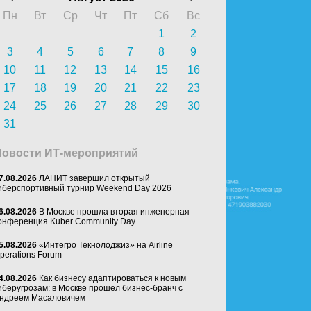
Пн
Вт
Ср
Чт
Пт
Сб
Вс
1
2
3
4
5
6
7
8
9
10
11
12
13
14
15
16
17
18
19
20
21
22
23
24
25
26
27
28
29
30
31
Новости ИТ-мероприятий
7.08.2026
ЛАНИТ завершил открытый
иберспортивный турнир Weekend Day 2026
6.08.2026
В Москве прошла вторая инженерная
онференция Kuber Community Day
5.08.2026
«Интегро Текнолоджиз» на Airline
perations Forum
4.08.2026
Как бизнесу адаптироваться к новым
иберугрозам: в Москве прошел бизнес-бранч с
ндреем Масаловичем