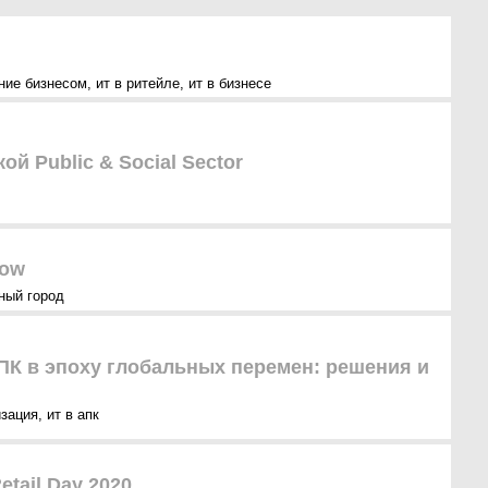
ние бизнесом
,
ит в ритейле
,
ит в бизнесе
ой Public & Social Sector
cow
ный город
К в эпоху глобальных перемен: решения и
зация
,
ит в апк
etail Day 2020