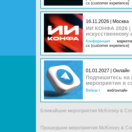
cx (customer experience)
16.11.2026 | Москва
ИИ КОНФА 2026 |
искусственному 
Конференция
маркетин
cx (customer experience)
01.01.2027 | Онлайн
Подпишитесь на 
мероприятия в с
Вебкаст
веб/онлайн
Ближайшие мероприятия McKinsey & Co
Прошедшие мероприятия McKinsey & C