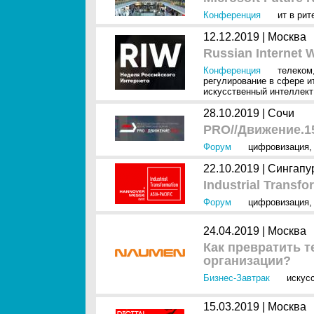
Конференция
ит в рит
12.12.2019 |
Москва
Russian Internet 
Конференция
телеком
регулирование в сфере и
искусственный интеллект 
28.10.2019 |
Сочи
PRO//Движение.1
Форум
цифровизация
22.10.2019 |
Сингапу
Industrial Transfo
Форум
цифровизация
24.04.2019 |
Москва
Как превратить 
организации?
Бизнес-Завтрак
искус
15.03.2019 |
Москва