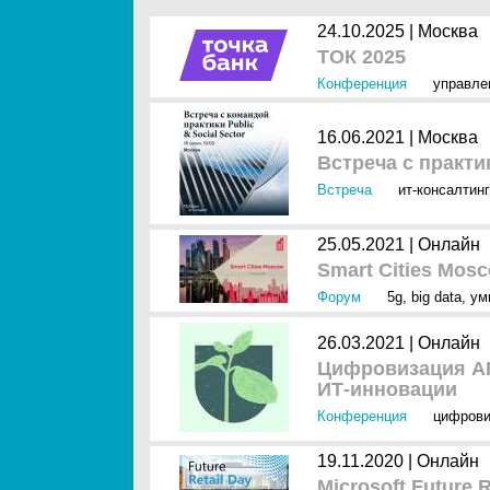
24.10.2025 |
Москва
ТОК 2025
Конференция
управле
16.06.2021 |
Москва
Встреча с практик
Встреча
ит-консалтинг
25.05.2021 |
Онлайн
Smart Cities Mos
Форум
5g
,
big data
,
ум
26.03.2021 |
Онлайн
Цифровизация АП
ИТ-инновации
Конференция
цифрови
19.11.2020 |
Онлайн
Microsoft Future R