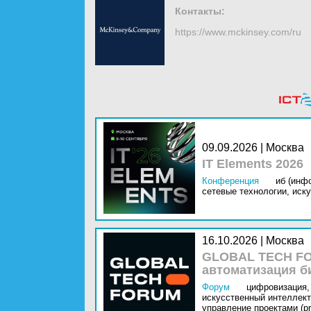
Контакты:
https://www.mckinsey.com/ru
09.09.2026 | Москва
IT Elements 2026
Конференция
иб (инф
сетевые технологии,
иску
16.10.2026 | Москва
GLOBAL TECH FO
автоматизация б
Форум
цифровизация,
искусственный интеллект 
управление проектами (pr