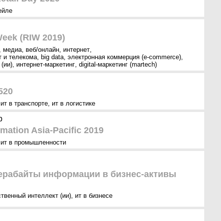
ейле
Week (RIW 2019)
,
медиа
,
веб/онлайн
,
интернет
,
т и телекома
,
big data
,
электронная коммерция (e-commerce)
,
(ии)
,
интернет-маркетинг
,
digital-маркетинг (martech)
520
,
ит в транспорте
,
ит в логистике
р
rmation Asia-Pacific 2019
,
ит в промышленности
терабайты информации в бизнес-активы
ственный интеллект (ии)
,
ит в бизнесе