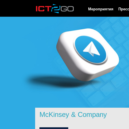
HTTP/1.0 200 OK Cache-Control: no-cache, private Date: Sat, 08 
Мероприятия
Прес
McKinsey & Company