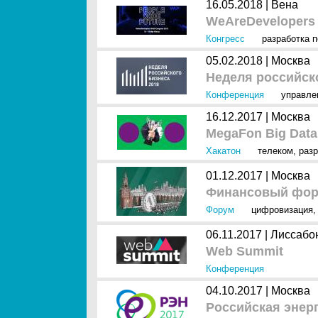
16.05.2018 |
Вена
WeAreDevelopers 
Конгресс
разработка п
05.02.2018 |
Москва
Неделя российско
Конференция
управле
16.12.2017 |
Москва
MegaFon Big Data
Хакатон
телеком
,
разр
01.12.2017 |
Москва
Финансовый фор
Форум
цифровизация
06.11.2017 |
Лиссабо
Web Summit
Конференция
04.10.2017 |
Москва
Российская энерг