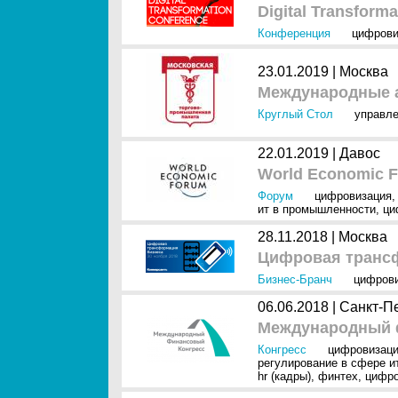
Digital Transforma
Конференция
цифрови
23.01.2019 |
Москва
Международные 
Круглый Стол
управле
22.01.2019 |
Давос
World Economic F
Форум
цифровизация
ит в промышленности
,
ци
28.11.2018 |
Москва
Цифровая транс
Бизнес-Бранч
цифров
06.06.2018 |
Санкт-П
Международный ф
Конгресс
цифровизац
регулирование в сфере и
hr (кадры)
,
финтех
,
цифро