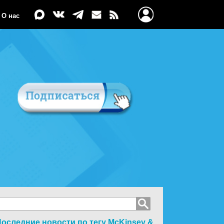
О нас
оследние новости по тегу
McKinsey &