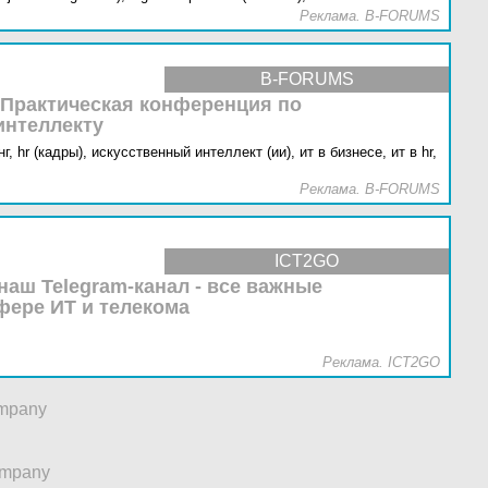
Реклама. B-FORUMS
B-FORUMS
 Практическая конференция по
интеллекту
г,
hr (кадры),
искусственный интеллект (ии),
ит в бизнесе,
ит в hr,
Реклама. B-FORUMS
ICT2GO
наш Telegram-канал - все важные
фере ИТ и телекома
Реклама. ICT2GO
mpany
ompany