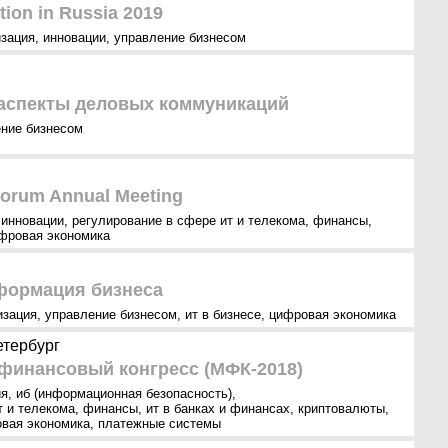
tion in Russia 2019
зация
,
инновации
,
управление бизнесом
аспекты деловых коммуникаций
ние бизнесом
orum Annual Meeting
,
инновации
,
регулирование в сфере ит и телекома
,
финансы
,
фровая экономика
формация бизнеса
изация
,
управление бизнесом
,
ит в бизнесе
,
цифровая экономика
етербург
инансовый конгресс (МФК-2018)
ия
,
иб (информационная безопасность)
,
т и телекома
,
финансы
,
ит в банках и финансах
,
криптовалюты
,
вая экономика
,
платежные системы