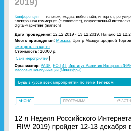
2019)
Конференция
телеком
,
медиа
,
веб/онлайн
,
интернет
,
регулир
электронная коммерция (e-commerce)
,
искусственный интеллект 
digital-маркетинг (martech)
Дата проведения:
12.12.2019 - 13.12.2019. Начало 12.12.2
Место проведения:
Москва
, Центр Международной Торгов
смотреть на карте
Стоимость:
10000 р.
Сайт мероприятия
Организатор:
РАЭК
,
РОЦИТ
,
Институт Развития Интернета (ИР
массовых коммуникаций (Минцифры)
Будь в курсе всех мероприятий по теме
Телеком
АНОНС
ПРОГРАММА
УЧАСТ
12-я Неделя Российского Интернета 
RIW 2019) пройдет 12-13 декабря 