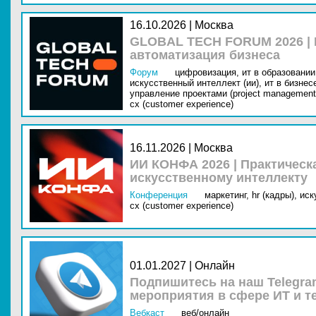
16.10.2026 | Москва
GLOBAL TECH FORUM 2026 |
автоматизация бизнеса
Форум
цифровизация,
ит в образовании 
искусственный интеллект (ии),
ит в бизнес
управление проектами (project management
cx (customer experience)
16.11.2026 | Москва
ИИ КОНФА 2026 | Практическ
искусственному интеллекту
Конференция
маркетинг,
hr (кадры),
иск
cx (customer experience)
01.01.2027 | Онлайн
Подпишитесь на наш Telegra
мероприятия в сфере ИТ и т
Вебкаст
веб/онлайн