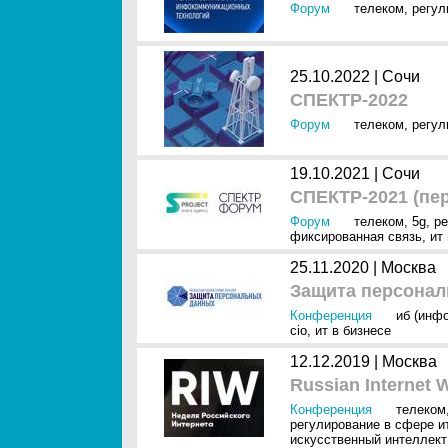
Форум
телеком
,
регул
25.10.2022 |
Сочи
СПЕКТР-2022
Форум
телеком
,
регул
19.10.2021 |
Сочи
СПЕКТР-2021 (пе
Форум
телеком
,
5g
,
ре
фиксированная связь
,
ит
25.11.2020 |
Москва
Защита персональ
Конференция
иб (инф
cio
,
ит в бизнесе
12.12.2019 |
Москва
Russian Internet 
Конференция
телеком
регулирование в сфере и
искусственный интеллект 