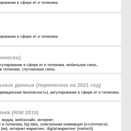
ирование в сфере ит и телекома
ирование в сфере ит и телекома
ренесен)
гулирование в сфере ит и телекома
,
мобильная связь
,
 в телекоме
,
спутниковая связь
ных данных (перенесена на 2021 год)
ормационная безопасность)
,
регулирование в сфере ит и телекома
,
Week (RIW 2019)
,
медиа
,
веб/онлайн
,
интернет
,
т и телекома
,
big data
,
электронная коммерция (e-commerce)
,
(ии)
,
интернет-маркетинг
,
digital-маркетинг (martech)