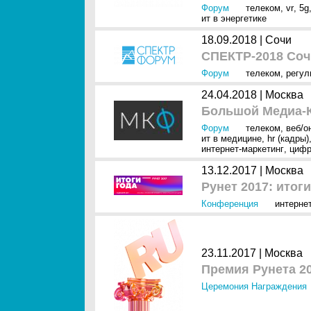
Форум
телеком
,
vr
,
5g
ит в энергетике
18.09.2018 |
Сочи
СПЕКТР-2018 Соч
Форум
телеком
,
регул
24.04.2018 |
Москва
Большой Медиа-
Форум
телеком
,
веб/о
ит в медицине
,
hr (кадры)
интернет-маркетинг
,
цифр
13.12.2017 |
Москва
Рунет 2017: итоги
Конференция
интерне
23.11.2017 |
Москва
Премия Рунета 2
Церемония Награждения