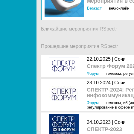
мероприятия в с
Вебкаст
веб/онлайн
Ближайшие мероприятия RSpectr
Прошедшие мероприятия RSpectr
22.10.2025 |
Сочи
Спектр Форум 20
Форум
телеком
,
регул
23.10.2024 |
Сочи
СПЕКТР-2024: Ре
инфокоммуникац
Форум
телеком
,
иб (и
регулирование в сфере и
24.10.2023 |
Сочи
СПЕКТР-2023