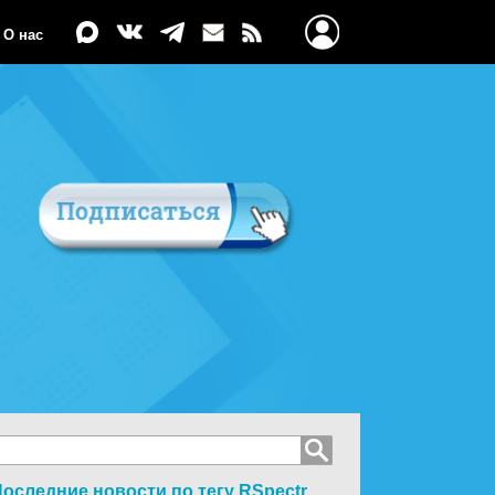
О нас
оследние новости по тегу
RSpectr