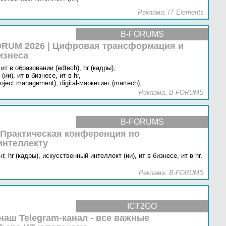
Реклама. IT Elements
B-FORUMS
RUM 2026 | Цифровая трансформация и
изнеса
ит в образовании (edtech),
hr (кадры),
(ии),
ит в бизнесе,
ит в hr,
oject management),
digital-маркетинг (martech),
Реклама. B-FORUMS
B-FORUMS
 Практическая конференция по
интеллекту
г,
hr (кадры),
искусственный интеллект (ии),
ит в бизнесе,
ит в hr,
Реклама. B-FORUMS
ICT2GO
наш Telegram-канал - все важные