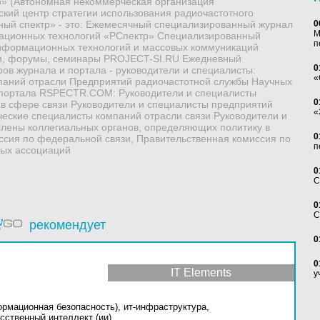
» (Автономная некоммерческая организация
ий центр стратегии использования радиочастотного
ный спектр» - это: Ежемесячный специализированный журнал
0
М
мационных технологий «РСпектр» Специализированный
п
информационных технологий и массовых коммуникаций
 форумы, семинары PROJECT-SI.RU Ежедневный
0
ов журнала и портала - руководители и специалисты:
«
паний отрасли Предприятий радиочастотной службы Научных
 портала RSPECTR.COM: Руководители и специалисты
0
в сфере связи Руководители и специалисты предприятий
«
ческие специалисты компаний отрасли связи Руководители и
Члены коллегиальных органов, определяющих политику в
0
иссия по федеральной связи, Правительственная комиссия по
п
вых ассоциаций
0
С
0
С
рекомендует
0
0
IT Elements
у
ормационная безопасность),
ит-инфраструктура,
сственный интеллект (ии)