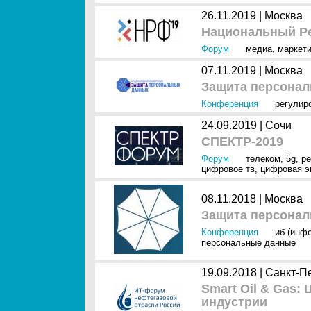
26.11.2019 |
Москва
Национальный Р
Форум
медиа
,
маркети
07.11.2019 |
Москва
Защита персонал
Конференция
регулир
24.09.2019 |
Сочи
СПЕКТР-2019
Форум
телеком
,
5g
,
ре
цифровое тв
,
цифровая э
08.11.2018 |
Москва
Защита персонал
Конференция
иб (инф
персональные данные
19.09.2018 |
Санкт-П
Smart Oil & Gas
индустрии