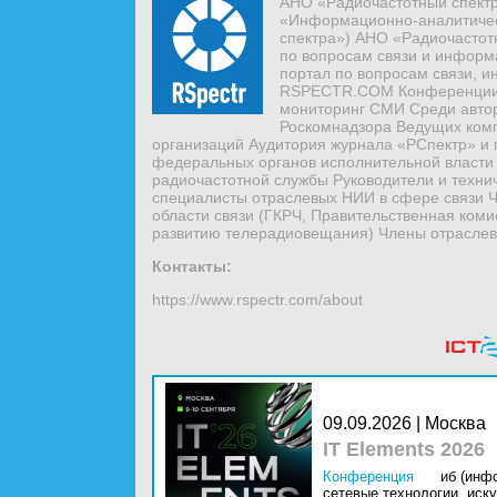
АНО «Радиочастотный спектр
«Информационно-аналитическ
спектра») АНО «Радиочастот
по вопросам связи и инфор
портал по вопросам связи, 
RSPECTR.COM Конференции,
мониторинг СМИ Среди автор
Роскомнадзора Ведущих ком
организаций Аудитория журнала «РСпектр» и
федеральных органов исполнительной власти 
радиочастотной службы Руководители и техни
специалисты отраслевых НИИ в сфере связи 
области связи (ГКРЧ, Правительственная ком
развитию телерадиовещания) Члены отрасле
Контакты:
https://www.rspectr.com/about
09.09.2026 | Москва
IT Elements 2026
Конференция
иб (инф
сетевые технологии,
иску