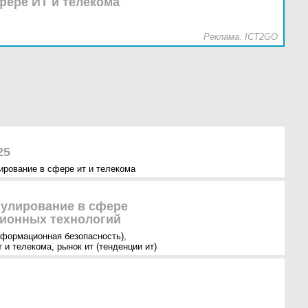
фере ИТ и телекома
Реклама. ICT2GO
25
ирование в сфере ит и телекома
гулирование в сфере
ионных технологий
нформационная безопасность)
,
т и телекома
,
рынок ит (тенденции ит)