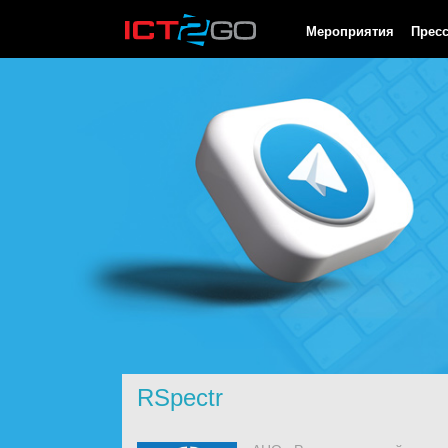
HTTP/1.0 200 OK Cache-Control: no-cache, private Date: Sat, 08 
Мероприятия
Прес
RSpectr