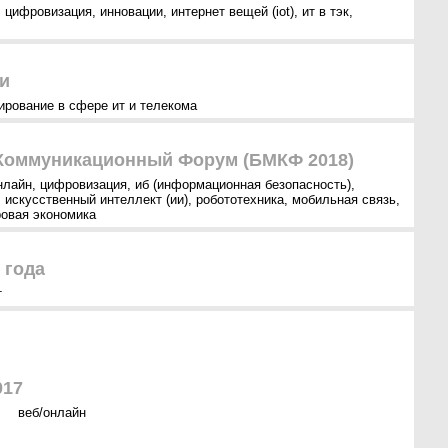
,
цифровизация
,
инновации
,
интернет вещей (iot)
,
ит в тэк
,
и
ирование в сфере ит и телекома
Коммуникационный Форум (БМКФ 2018)
нлайн
,
цифровизация
,
иб (информационная безопасность)
,
,
искусственный интеллект (ии)
,
робототехника
,
мобильная связь
,
овая экономика
 года
т
017
веб/онлайн