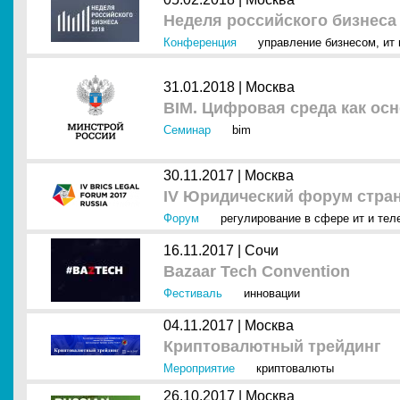
Неделя российского бизнеса
Конференция
управление бизнесом
,
ит 
31.01.2018 |
Москва
BIM. Цифровая среда как ос
Семинар
bim
30.11.2017 |
Москва
IV Юридический форум стра
Форум
регулирование в сфере ит и тел
16.11.2017 |
Сочи
Bazaar Tech Convention
Фестиваль
инновации
04.11.2017 |
Москва
Криптовалютный трейдинг
Мероприятие
криптовалюты
26.10.2017 |
Москва