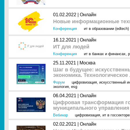
01.02.2022 |
Онлайн
Новые информационные техн
Конференция
ит в образовании (edtech)
16.12.2021 |
Онлайн
ИТ для людей
Конференция
ит в банках и финансах
,
р
25.11.2021 |
Москва
Шаг в будущее: искусственн
экономика. Технологическое 
Форум
цифровизация
,
искусственный ин
экология
,
esg
06.04.2021 |
Онлайн
Цифровая трансформация го
муниципального управления
Вебинар
цифровизация
,
ит в госсекторе
02.02.2021 |
Онлайн