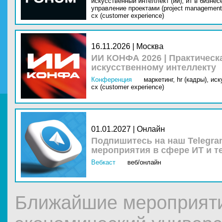
искусственный интеллект (ии),
ит в бизнес
управление проектами (project management
cx (customer experience)
16.11.2026 | Москва
ИИ КОНФА 2026 | Практическ
искусственному интеллекту
Конференция
маркетинг,
hr (кадры),
иск
cx (customer experience)
01.01.2027 | Онлайн
Подпишитесь на наш Telegra
мероприятия в сфере ИТ и т
Вебкаст
веб/онлайн
Ближайшие мероприяти