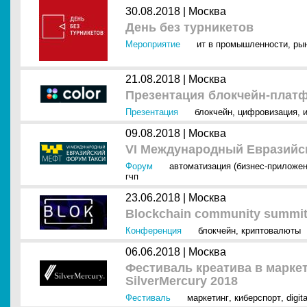
30.08.2018 |
Москва
День без турникетов
Мероприятие
ит в промышленности
,
рын
21.08.2018 |
Москва
Презентация блокчейн-платф
Презентация
блокчейн
,
цифровизация
,
09.08.2018 |
Москва
VI Международный Евразийс
Форум
автоматизация (бизнес-приложен
гчп
23.06.2018 |
Москва
Blockchain community summi
Конференция
блокчейн
,
криптовалюты
06.06.2018 |
Москва
Фестиваль креатива в марке
SilverMercury 2018
Фестиваль
маркетинг
,
киберспорт
,
digit