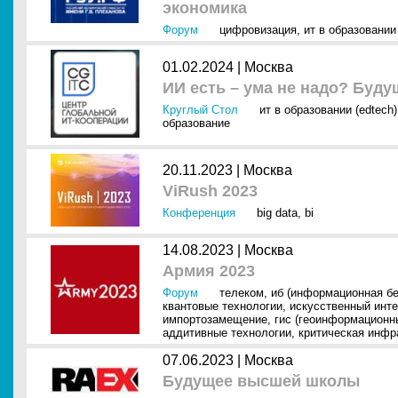
экономика
Форум
цифровизация
,
ит в образовании 
01.02.2024 |
Москва
ИИ есть – ума не надо? Буд
Круглый Стол
ит в образовании (edtech)
образование
20.11.2023 |
Москва
ViRush 2023
Конференция
big data
,
bi
14.08.2023 |
Москва
Армия 2023
Форум
телеком
,
иб (информационная бе
квантовые технологии
,
искусственный инте
импортозамещение
,
гис (геоинформационн
аддитивные технологии
,
критическая инфр
07.06.2023 |
Москва
Будущее высшей школы