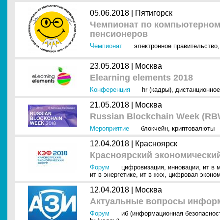
05.06.2018 |
Пятигорск
Чемпионат по компьютерном
пенсионеров
Чемпионат
электронное правительство
23.05.2018 |
Москва
Elearning elements 2018
Конференция
hr (кадры)
,
дистанционное
21.05.2018 |
Москва
Russian Blockchain Week (RB
Мероприятие
блокчейн
,
криптовалюты
12.04.2018 |
Красноярск
Красноярский экономически
Форум
цифровизация
,
инновации
,
ит в 
ит в энергетике
,
ит в жкх
,
цифровая эконо
12.04.2018 |
Москва
Актуальные вопросы инфор
Форум
иб (информационная безопаснос