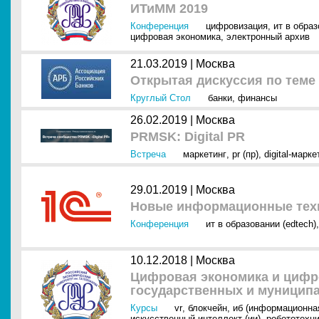
ИТиММ 2019
Конференция
цифровизация
,
ит в образ
цифровая экономика
,
электронный архив
21.03.2019 |
Москва
Открытая дискуссия по теме
Круглый Стол
банки
,
финансы
26.02.2019 |
Москва
PRMSK: Digital PR
Встреча
маркетинг
,
pr (пр)
,
digital-марке
29.01.2019 |
Москва
Новые информационные техн
Конференция
ит в образовании (edtech)
10.12.2018 |
Москва
Цифровая экономика и цифр
государственных и муницип
Курсы
vr
,
блокчейн
,
иб (информационна
искусственный интеллект (ии)
,
робототехн