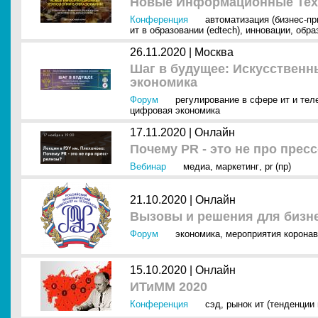
Новые Информационные Техн
Конференция
автоматизация (бизнес-п
ит в образовании (edtech)
,
инновации
,
обра
26.11.2020 |
Москва
Шаг в будущее: Искусственн
экономика
Форум
регулирование в сфере ит и тел
цифровая экономика
17.11.2020 |
Онлайн
Почему PR - это не про прес
Вебинар
медиа
,
маркетинг
,
pr (пр)
21.10.2020 |
Онлайн
Вызовы и решения для бизн
Форум
экономика
,
мероприятия коронави
15.10.2020 |
Онлайн
ИТиММ 2020
Конференция
сэд
,
рынок ит (тенденции 