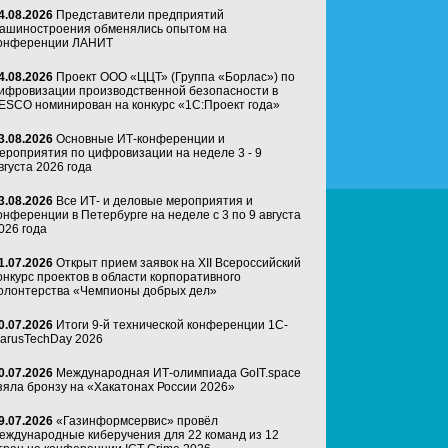
4.08.2026
Представители предприятий
ашиностроения обменялись опытом на
онференции ЛАНИТ
4.08.2026
Проект ООО «ЦЦТ» (Группа «Борлас») по
ифровизации производственной безопасности в
ESCO номинирован на конкурс «1С:Проект года»
3.08.2026
Основные ИТ-конференции и
ероприятия по цифровизации на неделе 3 - 9
вгуста 2026 года
3.08.2026
Все ИТ- и деловые мероприятия и
онференции в Петербурге на неделе с 3 по 9 августа
026 года
1.07.2026
Открыт прием заявок на XII Всероссийский
онкурс проектов в области корпоративного
олонтерства «Чемпионы добрых дел»
0.07.2026
Итоги 9-й технической конференции 1C-
arusTechDay 2026
0.07.2026
Международная ИТ-олимпиада GoIT.space
зяла бронзу на «Хакатонах России 2026»
9.07.2026
«Газинформсервис» провёл
еждународные киберучения для 22 команд из 12