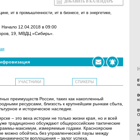
ДОБАВИТЬ В КАЛЕНДАРЬ
цине
,
ит в промышленности
,
ит в бизнесе
,
ит в энергетике
,
. Начало 12.04.2018 в 09:00
торов, 19, МВДЦ «Сибирь».
рая
ифровизация
0
УЧАСТНИКИ
СПИКЕРЫ
к
0
тных преимуществ России, таких как накопленный
к
иродными ресурсами, близость к крупнейшим рынкам сбыта,
льтурное и историческое наследие.
0
O
ке – это веха истории не только жизни края, но и всей
 уже традиционно обсуждают общероссийские тактические
0
граммы-максимум, измеряемые годами. Красноярские
к
не можно обойтись без управленческой паузы между
А
 динамичности воплощения – залог успеха.