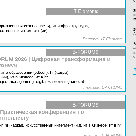
с
2
IT Elements
н
к
ормационная безопасность),
ит-инфраструктура,
2
сственный интеллект (ии)
А
Реклама. IT Elements
2
«
B-FORUMS
н
о
RUM 2026 | Цифровая трансформация и
изнеса
П
ит в образовании (edtech),
hr (кадры),
(ии),
ит в бизнесе,
ит в hr,
oject management),
digital-маркетинг (martech),
Реклама. B-FORUMS
B-FORUMS
 Практическая конференция по
интеллекту
г,
hr (кадры),
искусственный интеллект (ии),
ит в бизнесе,
ит в hr,
Реклама. B-FORUMS