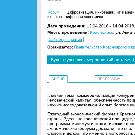
Форум
цифровизация
,
инновации
,
ит в меди
ит в жкх
,
цифровая экономика
Дата проведения:
12.04.2018 - 14.04.2018
Место проведения:
Красноярск
, ул. Авиа
Сайт мероприятия
Организатор:
Правительство Красноярского к
Будь в курсе всех мероприятий по теме
Ц
АНОНС
ПРОГРАММА
Главная тема: коммерциализация конкурен
человеческий капитал, обеспеченность пр
научно-исследовательский опыт, богатое ку
Ежегодный экономический форум в Красноярс
страны. Здесь, на красноярской площадке,
программы-минимум и стратегические про
экономические форумы доказали, что впол
словом и делом, что именно в моторности,