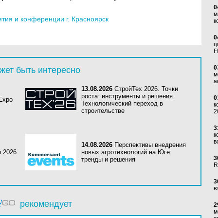
0
м
ия и конференции г. Красноярск
к
0
ц
F
0
жет быть интересно
м
а
13.08.2026
СтройТех 2026. Точки
роста: инструменты и решения.
0
 Expo
Технологический переход в
к
строительстве
2
3
к
в
14.08.2026
Перспективы внедрения
ы 2026
новых агротехнологий на Юге:
3
тренды и решения
R
3
в
рекомендует
2
м