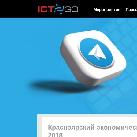
HTTP/1.0 200 OK Cache-Control: no-cache, private Date: Sat, 08 
Мероприятия
Прес
Красноярский экономиче
2018