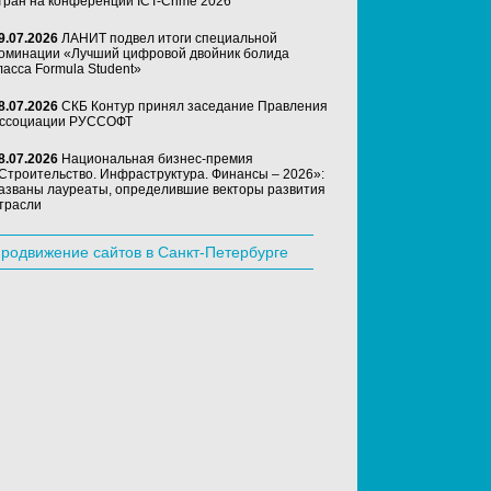
тран на конференции ICT-Crime 2026
9.07.2026
ЛАНИТ подвел итоги специальной
оминации «Лучший цифровой двойник болида
ласса Formula Student»
8.07.2026
СКБ Контур принял заседание Правления
ссоциации РУССОФТ
8.07.2026
Национальная бизнес-премия
Строительство. Инфраструктура. Финансы – 2026»:
азваны лауреаты, определившие векторы развития
трасли
родвижение сайтов в Санкт-Петербурге