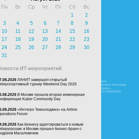
Пн
Вт
Ср
Чт
Пт
Сб
Вс
1
2
3
4
5
6
7
8
9
10
11
12
13
14
15
16
17
18
19
20
21
22
23
24
25
26
27
28
29
30
31
Новости ИТ-мероприятий
7.08.2026
ЛАНИТ завершил открытый
иберспортивный турнир Weekend Day 2026
6.08.2026
В Москве прошла вторая инженерная
онференция Kuber Community Day
5.08.2026
«Интегро Текнолоджиз» на Airline
perations Forum
4.08.2026
Как бизнесу адаптироваться к новым
иберугрозам: в Москве прошел бизнес-бранч с
ндреем Масаловичем