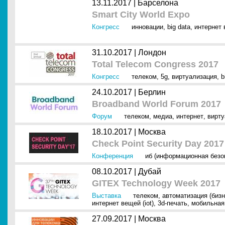
13.11.2017 |
Барселона
Smart City World Expo
Конгресс
инновации
,
big data
,
интернет 
31.10.2017 |
Лондон
Total Telecom Congress 2017
Конгресс
телеком
,
5g
,
виртуализация
,
b
24.10.2017 |
Берлин
Broadband World Forum 2017
Форум
телеком
,
медиа
,
интернет
,
вирту
18.10.2017 |
Москва
Check Point Security Day 2017
Конференция
иб (информационная безо
08.10.2017 |
Дубай
GITEX Technology Week 2017
Выставка
телеком
,
автоматизация (биз
интернет вещей (iot)
,
3d-печать
,
мобильная
27.09.2017 |
Москва