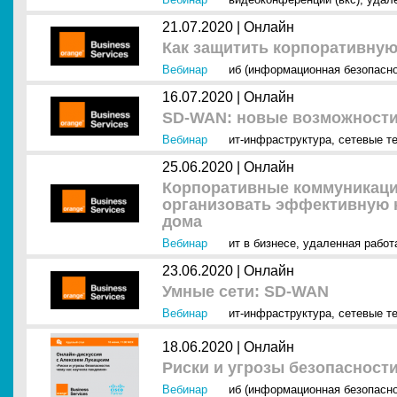
21.07.2020 |
Онлайн
Как защитить корпоративную
Вебинар
иб (информационная безопасно
16.07.2020 |
Онлайн
SD-WAN: новые возможности
Вебинар
ит-инфраструктура
,
сетевые т
25.06.2020 |
Онлайн
Корпоративные коммуникации
организовать эффективную 
дома
Вебинар
ит в бизнесе
,
удаленная работ
23.06.2020 |
Онлайн
Умные сети: SD-WAN
Вебинар
ит-инфраструктура
,
сетевые т
18.06.2020 |
Онлайн
Риски и угрозы безопасности
Вебинар
иб (информационная безопасно