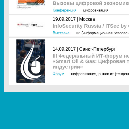
Вызовы цифровой экономики
Конференция
цифровизация
19.09.2017 |
Москва
InfoSecurity Russia / ITSec by
Выставка
иб (информационная безопасн
14.09.2017 |
Санкт-Петербург
III Федеральный ИТ-форум н
«Smart Oil & Gas: Цифровая
индустрии»
Форум
цифровизация
,
рынок ит (тенден