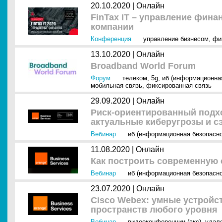
20.10.2020 |
Онлайн
FinTax IT – управление фина
компании
Конференция
управление бизнесом
,
фи
13.10.2020 |
Онлайн
Broadband World Forum
Форум
телеком
,
5g
,
иб (информационна
мобильная связь
,
фиксированная связь
29.09.2020 |
Онлайн
Риск-ориентированный подхо
актуальные киберугрозы и с
Вебинар
иб (информационная безопасно
11.08.2020 |
Онлайн
Как построить современную
Вебинар
иб (информационная безопасно
23.07.2020 |
Онлайн
Cisco Webex: умные устройс
пространств любого уровня
Вебинар
видеоконференции (вкс)
,
удал