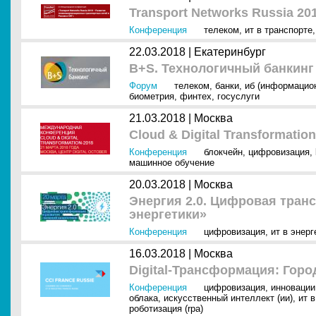
Transport Networks Russia 20
Конференция
телеком
,
ит в транспорте
22.03.2018 |
Екатеринбург
B+S. Технологичный банкинг
Форум
телеком
,
банки
,
иб (информацио
биометрия
,
финтех
,
госуслуги
21.03.2018 |
Москва
Cloud & Digital Transformation
Конференция
блокчейн
,
цифровизация
,
машинное обучение
20.03.2018 |
Москва
Энергия 2.0. Цифровая тран
энергетики»
Конференция
цифровизация
,
ит в энерг
16.03.2018 |
Москва
Digital-Трансформация: Гор
Конференция
цифровизация
,
инновации
облака
,
искусственный интеллект (ии)
,
ит 
роботизация (rpa)