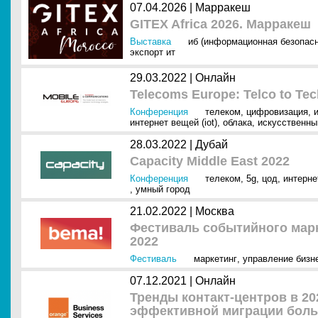
07.04.2026 |
Марракеш
GITEX Africa 2026. Марракеш
Выставка
иб (информационная безопасн
экспорт ит
29.03.2022 |
Онлайн
Telecoms Europe: Telco to Te
Конференция
телеком
,
цифровизация
,
интернет вещей (iot)
,
облака
,
искусственный
28.03.2022 |
Дубай
Capacity Middle East 2022
Конференция
телеком
,
5g
,
цод
,
интерне
,
умный город
21.02.2022 |
Москва
Фестиваль событийного марк
2022
Фестиваль
маркетинг
,
управление бизн
07.12.2021 |
Онлайн
Тренды контакт-центров в 202
эффективной миграции больш