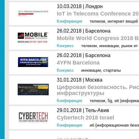
10.03.2018 |
Лондон
IoT in Telecoms Conference 2
Конференция
телеком
,
интернет вещей (
26.02.2018 |
Барселона
Mobile World Congress 2018 B
Конгресс
телеком
,
инновации
,
рынок ит 
26.02.2018 |
Барселона
4YFN Barcelona
Конгресс
инновации
,
стартапы
31.01.2018 |
Москва
Цифровая безопасность. Ри
инфраструктуры
Конференция
телеком
,
5g
,
иб (информа
29.01.2018 |
Тель-Авив
Cybertech 2018 Israel
Конференция
иб (информационная безо