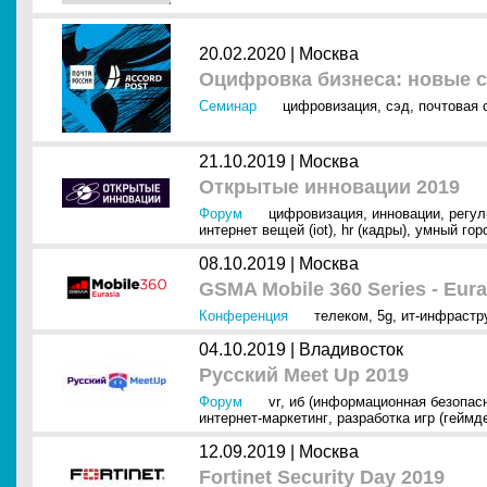
20.02.2020 |
Москва
Оцифровка бизнеса: новые 
Семинар
цифровизация
,
сэд
,
почтовая 
21.10.2019 |
Москва
Открытые инновации 2019
Форум
цифровизация
,
инновации
,
регул
интернет вещей (iot)
,
hr (кадры)
,
умный гор
08.10.2019 |
Москва
GSMA Mobile 360 Series - Eura
Конференция
телеком
,
5g
,
ит-инфрастр
04.10.2019 |
Владивосток
Русский Meet Up 2019
Форум
vr
,
иб (информационная безопас
интернет-маркетинг
,
разработка игр (геймд
12.09.2019 |
Москва
Fortinet Security Day 2019