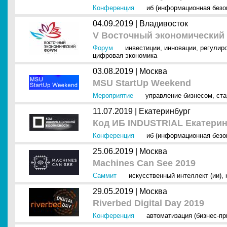
Конференция
иб (информационная безо
04.09.2019 |
Владивосток
V Восточный экономический
Форум
инвестиции
,
инновации
,
регулир
цифровая экономика
03.08.2019 |
Москва
MSU StartUp Weekend
Мероприятие
управление бизнесом
,
ста
11.07.2019 |
Екатеринбург
Код ИБ INDUSTRIAL Екатерин
Конференция
иб (информационная безо
25.06.2019 |
Москва
Machines Can See 2019
Саммит
искусственный интеллект (ии)
,
29.05.2019 |
Москва
Riverbed Digital Day 2019
Конференция
автоматизация (бизнес-п