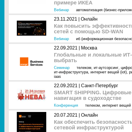
примере ИКЕА
Вебинар
автоматизация (бизнес-прилож
23.11.2021 |
Онлайн
Как повысить эффективност
сетей с помощью SD-WAN
Вебинар
иб (информационная безопасно
22.09.2021 |
Москва
Глобальные и локальные ИТ-
выбрать
Семинар
телеком
,
ит-аутсорсинг
,
цифро
ит-инфраструктура
,
интернет вещей (iot)
,
р
iaas
22.09.2021 |
Санкт-Петербург
SMART SHIPPING. Цифровые т
навигация в судоходстве
Конференция
телеком
,
интернет вещей (
20.07.2021 |
Онлайн
Как обеспечить безопасност
сетевой инфраструктурой