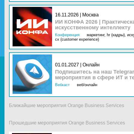
16.11.2026 | Москва
ИИ КОНФА 2026 | Практическ
искусственному интеллекту
Конференция
маркетинг,
hr (кадры),
иск
cx (customer experience)
01.01.2027 | Онлайн
Подпишитесь на наш Telegra
мероприятия в сфере ИТ и т
Вебкаст
веб/онлайн
Ближайшие мероприятия Orange Business Services
Прошедшие мероприятия Orange Business Services