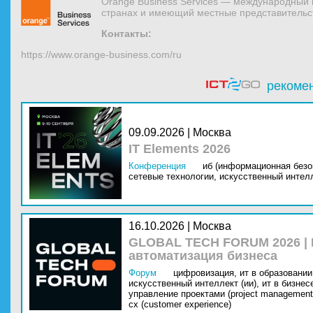
Orange Business Services — международный 
странах и имеющий местные представительст
Контакты:
https://www.orange-business.com/ru
рекоме
09.09.2026 | Москва
IT Elements 2026
Конференция
иб (информационная безо
сетевые технологии,
искусственный интелл
16.10.2026 | Москва
GLOBAL TECH FORUM 2026 |
автоматизация бизнеса
Форум
цифровизация,
ит в образовании 
искусственный интеллект (ии),
ит в бизнес
управление проектами (project management
cx (customer experience)