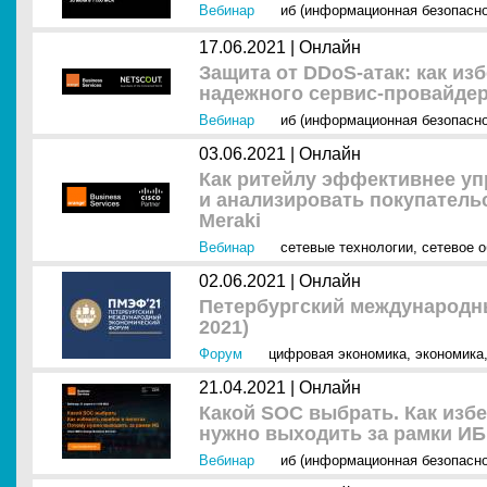
Вебинар
иб (информационная безопасно
17.06.2021 |
Онлайн
Защита от DDoS-атак: как из
надежного сервис-провайде
Вебинар
иб (информационная безопасно
03.06.2021 |
Онлайн
Как ритейлу эффективнее у
и анализировать покупатель
Meraki
Вебинар
сетевые технологии
,
сетевое 
02.06.2021 |
Онлайн
Петербургский международ
2021)
Форум
цифровая экономика
,
экономика
21.04.2021 |
Онлайн
Какой SOC выбрать. Как изб
нужно выходить за рамки ИБ
Вебинар
иб (информационная безопасно