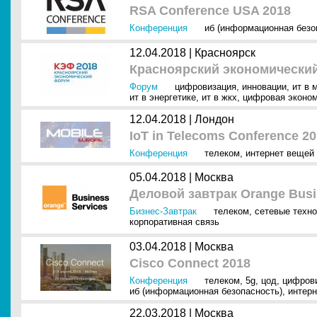
RSA Conference USA 2018
Конференция
иб (информационная безо
12.04.2018 |
Красноярск
Красноярский экономически
Форум
цифровизация
,
инновации
,
ит в 
ит в энергетике
,
ит в жкх
,
цифровая эконо
12.04.2018 |
Лондон
IoT in Telecoms Conference 2
Конференция
телеком
,
интернет вещей (
05.04.2018 |
Москва
Деловой завтрак Orange Bus
Бизнес-Завтрак
телеком
,
сетевые техн
корпоративная связь
03.04.2018 |
Москва
Cisco Connect 2018
Конференция
телеком
,
5g
,
цод
,
цифров
иб (информационная безопасность)
,
интерн
22.03.2018 |
Москва