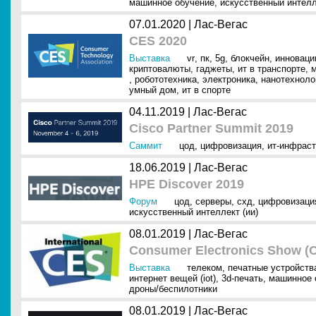
машинное обучение
,
искусственный интелл
07.01.2020 |
Лас-Вегас
CES 2020
Выставка
vr
,
пк
,
5g
,
блокчейн
,
инноваци
криптовалюты
,
гаджеты
,
ит в транспорте
,
,
робототехника
,
электроника
,
нанотехноло
умный дом
,
ит в спорте
04.11.2019 |
Лас-Вегас
Cisco Partner Summit 2019
Саммит
цод
,
цифровизация
,
ит-инфраст
18.06.2019 |
Лас-Вегас
HPE Discover 2019
Форум
цод
,
серверы
,
схд
,
цифровизаци
искусственный интеллект (ии)
08.01.2019 |
Лас-Вегас
Consumer Electronics Show (
Выставка
телеком
,
печатные устройств
интернет вещей (iot)
,
3d-печать
,
машинное 
дроны/беспилотники
08.01.2019 |
Лас-Вегас