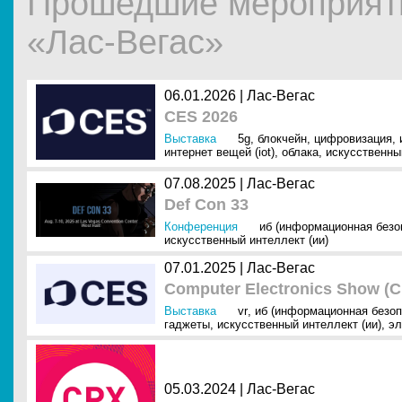
Прошедшие мероприяти
«Лас-Вегас»
06.01.2026 |
Лас-Вегас
CES 2026
Выставка
5g
,
блокчейн
,
цифровизация
,
интернет вещей (iot)
,
облака
,
искусственный
07.08.2025 |
Лас-Вегас
Def Con 33
Конференция
иб (информационная безо
искусственный интеллект (ии)
07.01.2025 |
Лас-Вегас
Computer Electronics Show (C
Выставка
vr
,
иб (информационная безоп
гаджеты
,
искусственный интеллект (ии)
,
эл
05.03.2024 |
Лас-Вегас