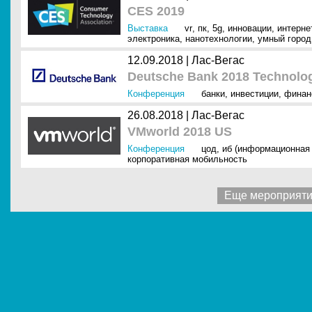
CES 2019
Выставка
vr
,
пк
,
5g
,
инновации
,
интернет
электроника
,
нанотехнологии
,
умный город
12.09.2018 |
Лас-Вегас
Deutsche Bank 2018 Technolo
Конференция
банки
,
инвестиции
,
финан
26.08.2018 |
Лас-Вегас
VMworld 2018 US
Конференция
цод
,
иб (информационная 
корпоративная мобильность
Еще мероприят