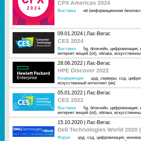
CPX Americas 2024
Выставка
иб (информационная безопасн
09.01.2024 |
Лас-Вегас
CES 2024
Выставка
5g
,
блокчейн
,
цифровизация
,
интернет вещей (iot)
,
облака
,
искусственный
28.06.2022 |
Лас-Вегас
HPE Discover 2022
Конференция
цод
,
серверы
,
схд
,
цифро
искусственный интеллект (ии)
05.01.2022 |
Лас-Вегас
CES 2022
Выставка
5g
,
блокчейн
,
цифровизация
,
интернет вещей (iot)
,
облака
,
искусственный
15.10.2020 |
Лас-Вегас
Dell Technologies World 2020
Форум
цод
,
схд
,
цифровизация
,
иннова