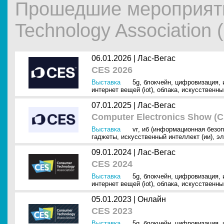
Прошедшие мероприят
Technology Association 
06.01.2026 |
Лас-Вегас
CES 2026
Выставка
5g
,
блокчейн
,
цифровизация
,
интернет вещей (iot)
,
облака
,
искусственный
07.01.2025 |
Лас-Вегас
Computer Electronics Show (C
Выставка
vr
,
иб (информационная безоп
гаджеты
,
искусственный интеллект (ии)
,
эл
09.01.2024 |
Лас-Вегас
CES 2024
Выставка
5g
,
блокчейн
,
цифровизация
,
интернет вещей (iot)
,
облака
,
искусственный
05.01.2023 |
Онлайн
CES 2023
Выставка
5g
,
блокчейн
,
цифровизация
,