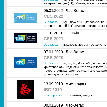
интернет вещей (iot)
,
облака
,
искусственный
05.01.2022 |
Лас-Вегас
CES 2022
Выставка
5g
,
блокчейн
,
цифровизация
,
интернет вещей (iot)
,
облака
,
искусственный
11.01.2021 |
Онлайн
CES 2021
Выставка
цифровизация
,
инновации
,
по
07.01.2020 |
Лас-Вегас
CES 2020
Выставка
vr
,
пк
,
5g
,
блокчейн
,
инноваци
криптовалюты
,
гаджеты
,
ит в транспорте
,
,
робототехника
,
электроника
,
нанотехноло
умный дом
,
ит в спорте
13.09.2019 |
Амстердам
IBC 2019
Конференция
телеком
,
медиа
08.01.2019 |
Лас-Вегас