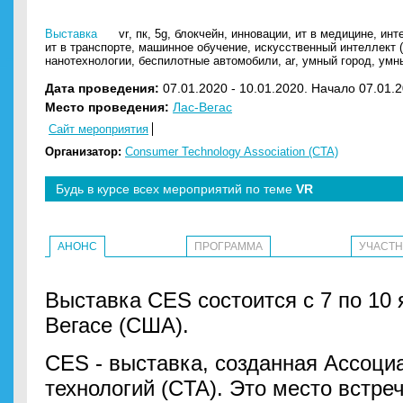
Выставка
vr
,
пк
,
5g
,
блокчейн
,
инновации
,
ит в медицине
,
инте
ит в транспорте
,
машинное обучение
,
искусственный интеллект (
нанотехнологии
,
беспилотные автомобили
,
ar
,
умный город
,
умн
Дата проведения:
07.01.2020 - 10.01.2020. Начало 07.01.2
Место проведения:
Лас-Вегас
Сайт мероприятия
Организатор:
Consumer Technology Association (CTA)
Будь в курсе всех мероприятий по теме
VR
АНОНС
ПРОГРАММА
УЧАСТ
Выставка CES состоится с 7 по 10 
Вегасе (США).
CES - выставка, созданная Ассоци
технологий (CTA). Это место встре