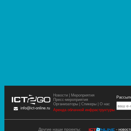
Новости
|
Мероприятия
Рассылк
Пресс-мероприятия
Организаторы
|
Спикеры
|
О нас
info@ict-online.ru
Аренда облачной инфраструктуры
Другие наши проекты:
- новос