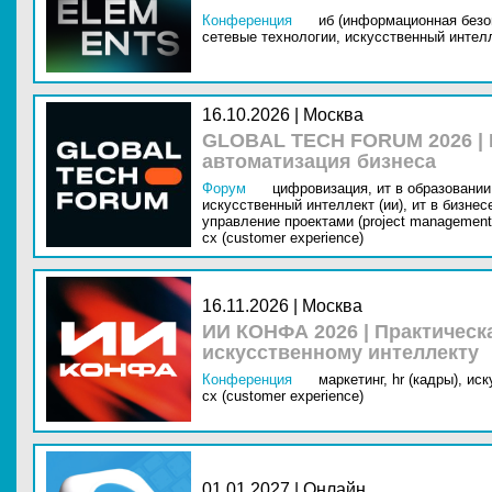
Конференция
иб (информационная безо
сетевые технологии,
искусственный интелл
16.10.2026 | Москва
GLOBAL TECH FORUM 2026 |
автоматизация бизнеса
Форум
цифровизация,
ит в образовании 
искусственный интеллект (ии),
ит в бизнес
управление проектами (project management
cx (customer experience)
16.11.2026 | Москва
ИИ КОНФА 2026 | Практическ
искусственному интеллекту
Конференция
маркетинг,
hr (кадры),
иск
cx (customer experience)
01.01.2027 | Онлайн