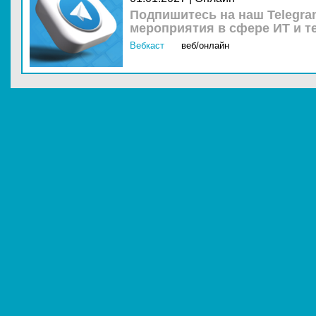
Подпишитесь на наш Telegra
мероприятия в сфере ИТ и т
Вебкаст
веб/онлайн