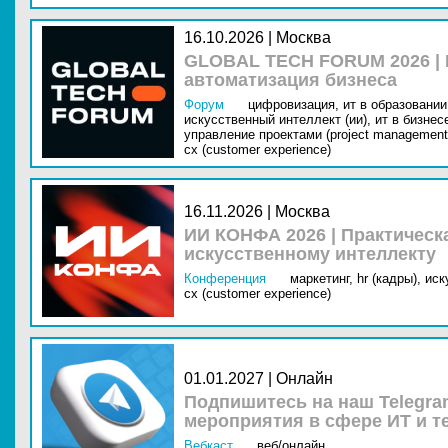
16.10.2026 | Москва
GLOBAL TECH FORUM 2026 |
автоматизация бизнеса
Форум
цифровизация,
ит в образовании 
искусственный интеллект (ии),
ит в бизнес
управление проектами (project management
cx (customer experience)
16.11.2026 | Москва
ИИ КОНФА 2026 | Практическ
искусственному интеллекту
Конференция
маркетинг,
hr (кадры),
иск
cx (customer experience)
01.01.2027 | Онлайн
Подпишитесь на наш Telegra
мероприятия в сфере ИТ и т
Вебкаст
веб/онлайн