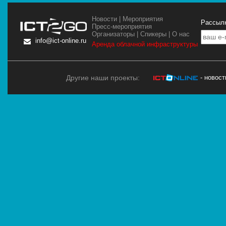
Новости
|
Мероприятия
Рассылк
Пресс-мероприятия
Организаторы
|
Спикеры
|
О нас
info@ict-online.ru
Аренда облачной инфраструктуры
Другие наши проекты:
- новос