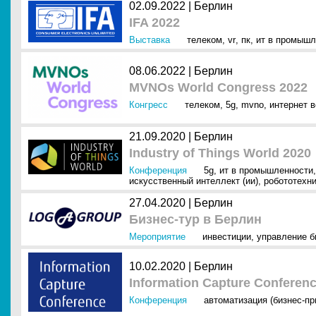
02.09.2022 |
Берлин
IFA 2022
Выставка
телеком
,
vr
,
пк
,
ит в промышл
08.06.2022 |
Берлин
MVNOs World Congress 2022
Конгресс
телеком
,
5g
,
mvno
,
интернет в
21.09.2020 |
Берлин
Industry of Things World 2020
Конференция
5g
,
ит в промышленности
искусственный интеллект (ии)
,
робототехн
27.04.2020 |
Берлин
Бизнес-тур в Берлин
Мероприятие
инвестиции
,
управление б
10.02.2020 |
Берлин
Information Capture Conferenc
Конференция
автоматизация (бизнес-п