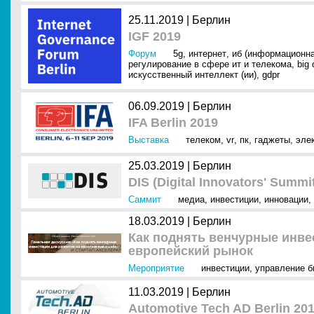
25.11.2019 |
Берлин
IGF 2019
Форум
5g
,
интернет
,
иб (информационна
регулирование в сфере ит и телекома
,
big 
искусственный интеллект (ии)
,
gdpr
06.09.2019 |
Берлин
IFA Berlin 2019
Выставка
телеком
,
vr
,
пк
,
гаджеты
,
эле
25.03.2019 |
Берлин
DIS (Digital Innovators' Summi
Саммит
медиа
,
инвестиции
,
инновации
,
18.03.2019 |
Берлин
Как поднять венчурные инве
европейский рынок
Мероприятие
инвестиции
,
управление б
11.03.2019 |
Берлин
Automotive Tech AD Berlin 20