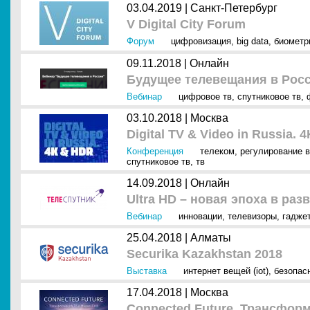
03.04.2019 |
Санкт-Петербург
V Digital City Forum
Форум
цифровизация
,
big data
,
биометр
09.11.2018 |
Онлайн
Будущее телевещания в Рос
Вебинар
цифровое тв
,
спутниковое тв
,
03.10.2018 |
Москва
Digital TV & Video in Russia.
Конференция
телеком
,
регулирование в
спутниковое тв
,
тв
14.09.2018 |
Онлайн
Ultra HD – новая эпоха в ра
Вебинар
инновации
,
телевизоры
,
гадже
25.04.2018 |
Алматы
Securika Kazakhstan 2018
Выставка
интернет вещей (iot)
,
безопас
17.04.2018 |
Москва
Connected Future. Трансфор