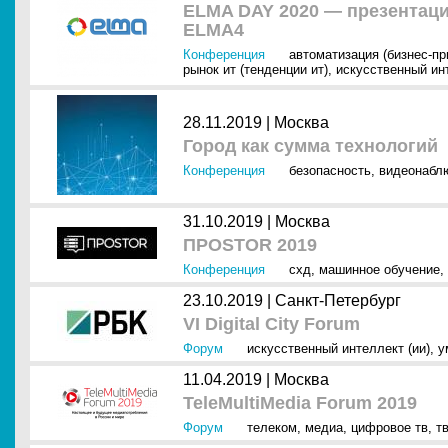
ELMA DAY 2020 — презентац
ELMA4
Конференция
автоматизация (бизнес-п
рынок ит (тенденции ит)
,
искусственный инт
28.11.2019 |
Москва
Город как сумма технологий
Конференция
безопасность
,
видеонабл
31.10.2019 |
Москва
ПРОSTOR 2019
Конференция
схд
,
машинное обучение
,
23.10.2019 |
Санкт-Петербург
VI Digital City Forum
Форум
искусственный интеллект (ии)
,
у
11.04.2019 |
Москва
TeleMultiMedia Forum 2019
Форум
телеком
,
медиа
,
цифровое тв
,
т