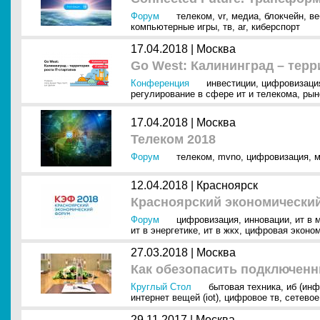
Форум
телеком
,
vr
,
медиа
,
блокчейн
,
ве
компьютерные игры
,
тв
,
ar
,
киберспорт
17.04.2018 |
Москва
Go West: ​​​​​​​Калининград – т
Конференция
инвестиции
,
цифровизаци
регулирование в сфере ит и телекома
,
рын
17.04.2018 |
Москва
Телеком 2018
Форум
телеком
,
mvno
,
цифровизация
,
м
12.04.2018 |
Красноярск
Красноярский экономически
Форум
цифровизация
,
инновации
,
ит в 
ит в энергетике
,
ит в жкх
,
цифровая эконо
27.03.2018 |
Москва
Как обезопасить подключенн
Круглый Стол
бытовая техника
,
иб (ин
интернет вещей (iot)
,
цифровое тв
,
сетевое
29.11.2017 |
Москва