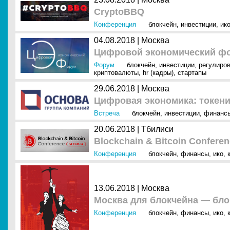
CryptoBBQ
Конференция
блокчейн
,
инвестиции
,
ик
04.08.2018 |
Москва
Цифровой экономический ф
Форум
блокчейн
,
инвестиции
,
регулиров
криптовалюты
,
hr (кадры)
,
стартапы
29.06.2018 |
Москва
Цифровая экономика: токен
Встреча
блокчейн
,
инвестиции
,
финанс
20.06.2018 |
Тбилиси
Blockchain & Bitcoin Confere
Конференция
блокчейн
,
финансы
,
ико
,
13.06.2018 |
Москва
Москва для блокчейна — бл
Конференция
блокчейн
,
финансы
,
ико
,