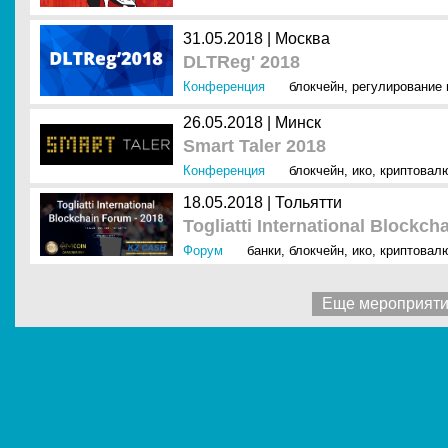
31.05.2018 |
Москва
DLTReg' 2018
Конференция
блокчейн
,
регулирование 
26.05.2018 |
Минск
Smart Taler 2018
Конференция
блокчейн
,
ико
,
криптовал
18.05.2018 |
Тольятти
Togliatti International Blockch
Форум
банки
,
блокчейн
,
ико
,
криптовал
Еще мероприят