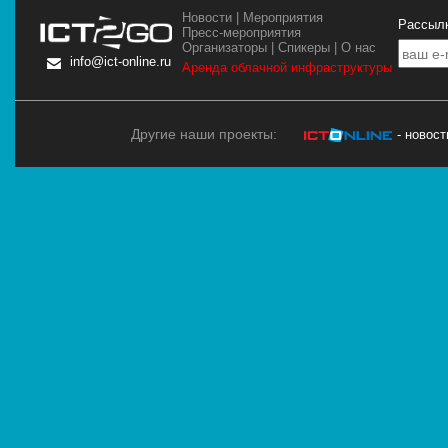
Новости
|
Мероприятия
Рассылк
Пресс-мероприятия
Организаторы
|
Спикеры
|
О нас
info@ict-online.ru
Аренда облачной инфраструктуры
Другие наши проекты:
- новос