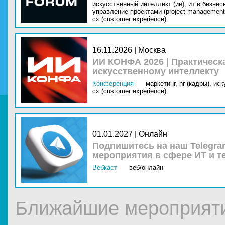
искусственный интеллект (ии),
ит в бизнес
управление проектами (project management
cx (customer experience)
16.11.2026 | Москва
ИИ КОНФА 2026 | Практическ
искусственному интеллекту
Конференция
маркетинг,
hr (кадры),
иск
cx (customer experience)
01.01.2027 | Онлайн
Подпишитесь на наш Telegra
мероприятия в сфере ИТ и т
Вебкаст
веб/онлайн
Ближайшие мероприяти