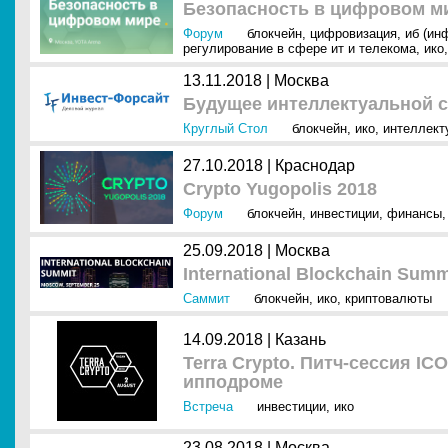
Безопасность в цифровом м
Форум
блокчейн
,
цифровизация
,
иб (ин
регулирование в сфере ит и телекома
,
ико
13.11.2018 |
Москва
Будущее интеллектуальной 
Круглый Стол
блокчейн
,
ико
,
интеллект
27.10.2018 |
Краснодар
Crypto Yugopolis 2018
Форум
блокчейн
,
инвестиции
,
финансы
25.09.2018 |
Москва
International Blockchain Sum
Саммит
блокчейн
,
ико
,
криптовалюты
14.09.2018 |
Казань
Terra Crypto. Питч-сессия I
ипподроме
Встреча
инвестиции
,
ико
23.08.2018 |
Москва