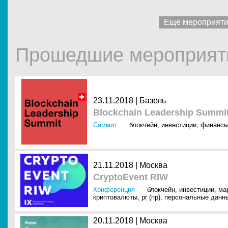
Еще мероприят
Прошедшие мероприят
23.11.2018 |
Базель
Blockchain Leadership Summi
Саммит
блокчейн
,
инвестиции
,
финанс
21.11.2018 |
Москва
CryptoEvent RIW
Конференция
блокчейн
,
инвестиции
,
ма
криптовалюты
,
pr (пр)
,
персональные данн
20.11.2018 |
Москва