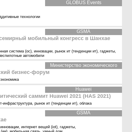
GLOBUS Events
ддитивные технологии
GSMA
семирный мобильный конгресс в Шанхае
нная система (ос)
,
инновации
,
рынок ит (тенденции ит)
,
гаджеты
,
беспилотные автомобили
Министерство экономического
ский бизнес-форум
,
экономика
Huawei
итический саммит Huawei 2021 (HAS 2021)
т-инфраструктура
,
рынок ит (тенденции ит)
,
облака
GSMA
хае
,
инновации
,
интернет вещей (iot)
,
гаджеты
,
(ии)
,
мобильная связь
,
умный дом