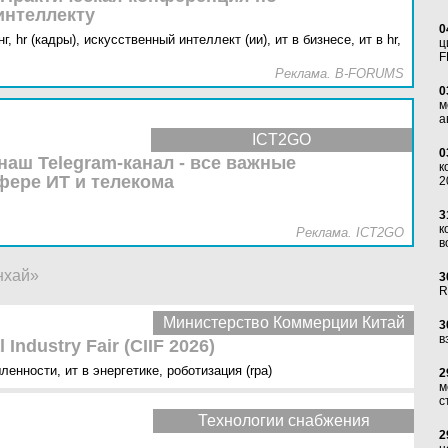
интеллекту
0
г,
hr (кадры),
искусственный интеллект (ии),
ит в бизнесе,
ит в hr,
ц
F
Реклама. B-FORUMS
0
м
а
ICT2GO
0
наш Telegram-канал - все важные
к
фере ИТ и телекома
2
3
к
Реклама. ICT2GO
в
нхай»
3
R
Министерство Коммерции Китай
3
в
 Industry Fair (CIIF 2026)
шленности
,
ит в энергетике
,
роботизация (rpa)
2
м
с
Технологии снабжения
2