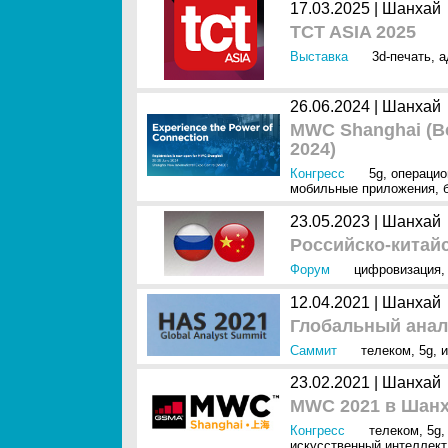
17.03.2025 |
Шанхай
TCT ASIA 2025
Выставка
3d-печать
,
а
26.06.2024 |
Шанхай
MWC Shanghai (В
2024)
Конгресс
5g
,
операцио
мобильные приложения
,
23.05.2023 |
Шанхай
Российско-китай
Форум
цифровизация
12.04.2021 |
Шанхай
Глобальный анал
Саммит
телеком
,
5g
,
и
23.02.2021 |
Шанхай
MWC 2021 в Шан
Конгресс
телеком
,
5g
искусственный интеллект 