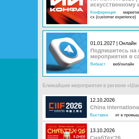
искусственному 
Конференция
маркетин
cx (customer experience)
01.01.2027 | Онлайн
Подпишитесь на 
мероприятия в с
Вебкаст
веб/онлайн
Ближайшие мероприятия в регионе «Ша
12.10.2026
China International
Выставка
ит в промы
13.10.2026
СнабТех'26