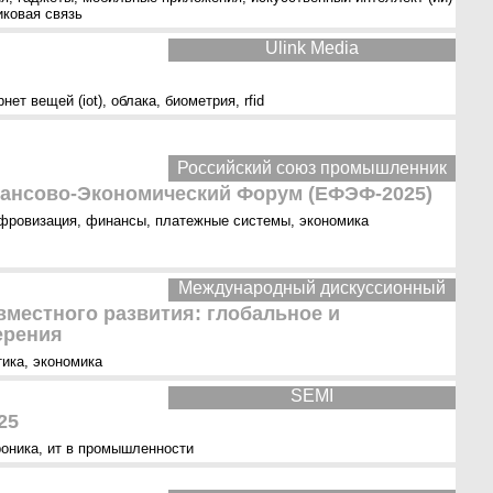
иковая связь
Ulink Media
рнет вещей (iot)
,
облака
,
биометрия
,
rfid
Российский союз промышленник
ансово-Экономический Форум (ЕФЭФ-2025)
фровизация
,
финансы
,
платежные системы
,
экономика
Международный дискуссионный
вместного развития: глобальное и
ерения
тика
,
экономика
SEMI
25
роника
,
ит в промышленности