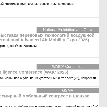
ый интеллект (ии)
,
компьютерные игры
,
киберспорт
,
National Exhibition and Conv
ыставка передовых технологий воздушной
rnational Advanced Air Mobility Expo 2026)
орте
,
дроны/беспилотники
WAICA Committee
ntelligence Conference (WAIC 2026)
ии
,
машинное обучение
,
искусственный интеллект (ии)
,
нейросети
GSMA
семирный мобильный конгресс в Шанхае
ия
,
гаджеты
,
мобильные приложения
,
искусственный интеллект (ии)