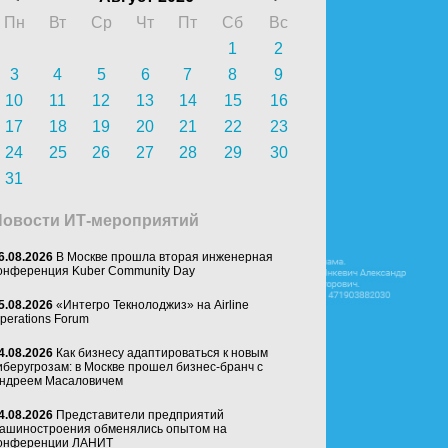
Пн
Вт
Ср
Чт
Пт
Сб
Вс
1
2
3
4
5
6
7
8
9
10
11
12
13
14
15
16
17
18
19
20
21
22
23
24
25
26
27
28
29
30
31
Новости ИТ-мероприятий
6.08.2026
В Москве прошла вторая инженерная
онференция Kuber Community Day
5.08.2026
«Интегро Текнолоджиз» на Airline
perations Forum
4.08.2026
Как бизнесу адаптироваться к новым
иберугрозам: в Москве прошел бизнес-бранч с
ндреем Масаловичем
4.08.2026
Представители предприятий
ашиностроения обменялись опытом на
онференции ЛАНИТ