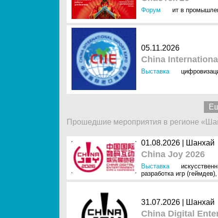
Форум
ит в промышле
05.11.2026
China Internationa
Выставка
цифровизац
Ещ
Прошедшие мероприятия в регионе «Ша
01.08.2026 |
Шанхай
China Joy 2026
Выставка
искусственн
разработка игр (геймдев)
31.07.2026 |
Шанхай
China Digital Ent