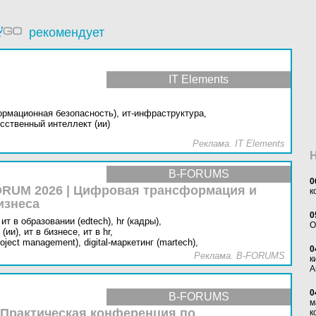
рекомендует
IT Elements
ормационная безопасность),
ит-инфраструктура,
сственный интеллект (ии)
Реклама. IT Elements
B-FORUMS
0
RUM 2026 | Цифровая трансформация и
к
изнеса
0
ит в образовании (edtech),
hr (кадры),
O
(ии),
ит в бизнесе,
ит в hr,
oject management),
digital-маркетинг (martech),
0
Реклама. B-FORUMS
к
А
0
B-FORUMS
м
 Практическая конференция по
к