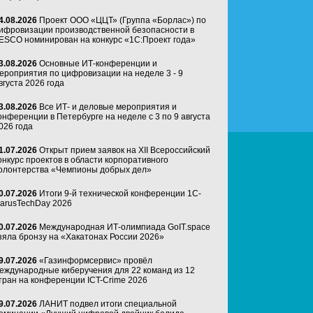
4.08.2026
Проект ООО «ЦЦТ» (Группа «Борлас») по
ифровизации производственной безопасности в
ESCO номинирован на конкурс «1С:Проект года»
3.08.2026
Основные ИТ-конференции и
ероприятия по цифровизации на неделе 3 - 9
вгуста 2026 года
3.08.2026
Все ИТ- и деловые мероприятия и
онференции в Петербурге на неделе с 3 по 9 августа
026 года
1.07.2026
Открыт прием заявок на XII Всероссийский
онкурс проектов в области корпоративного
олонтерства «Чемпионы добрых дел»
0.07.2026
Итоги 9-й технической конференции 1C-
arusTechDay 2026
0.07.2026
Международная ИТ-олимпиада GoIT.space
зяла бронзу на «Хакатонах России 2026»
9.07.2026
«Газинформсервис» провёл
еждународные киберучения для 22 команд из 12
тран на конференции ICT-Crime 2026
9.07.2026
ЛАНИТ подвел итоги специальной