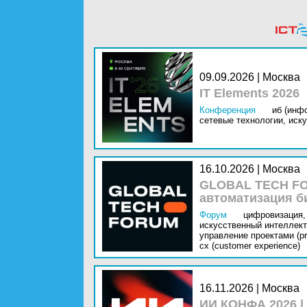
09.09.2026 | Москва
IT Elements 2026
Конференция
иб (инф
сетевые технологии,
иску
16.10.2026 | Москва
GLOBAL TECH FO
автоматизация б
Форум
цифровизация,
искусственный интеллект 
управление проектами (pr
cx (customer experience)
16.11.2026 | Москва
ИИ КОНФА 2026 |