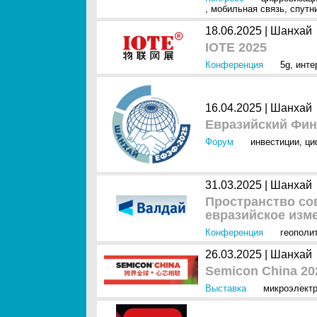
,
мобильная связь
,
спутн
18.06.2025 |
Шанхай
IOTE 2025
Конференция
5g
,
инте
16.04.2025 |
Шанхай
Евразийский Фин
Форум
инвестиции
,
ци
31.03.2025 |
Шанхай
Пространство со
евразийское изм
Конференция
геополи
26.03.2025 |
Шанхай
Semicon China 20
Выставка
микроэлект