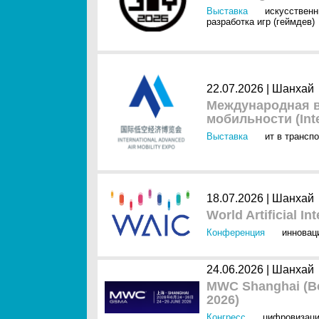
Выставка
искусственн
разработка игр (геймдев)
22.07.2026 |
Шанхай
Международная в
мобильности (Inte
Выставка
ит в трансп
18.07.2026 |
Шанхай
World Artificial I
Конференция
инновац
24.06.2026 |
Шанхай
MWC Shanghai (В
2026)
Конгресс
цифровизац