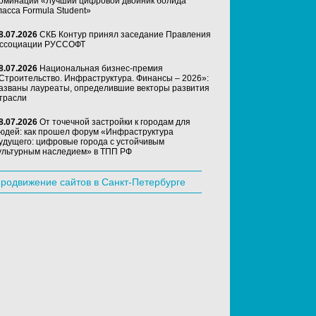
оминации «Лучший цифровой двойник болида
ласса Formula Student»
8.07.2026
СКБ Контур принял заседание Правления
ссоциации РУССОФТ
8.07.2026
Национальная бизнес-премия
Строительство. Инфраструктура. Финансы – 2026»:
азваны лауреаты, определившие векторы развития
трасли
8.07.2026
От точечной застройки к городам для
юдей: как прошел форум «Инфраструктура
удущего: цифровые города с устойчивым
ультурным наследием» в ТПП РФ
родвижение сайтов в Санкт-Петербурге