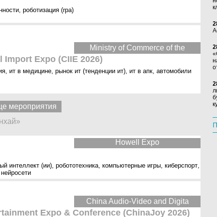
н
к
нности
,
роботизация (rpa)
2
А
Ministry of Commerce of the
2
«
l Import Expo (CIIE 2026)
н
о
ия
,
ит в медицине
,
рынок ит (тенденции ит)
,
ит в апк
,
автомобили
2
л
б
к
е мероприятия
нхай»
П
Howell Expo
ый интеллект (ии)
,
робототехника
,
компьютерные игры
,
киберспорт
,
,
нейросети
China Audio-Video and Digita
ertainment Expo & Conference (ChinaJoy 2026)