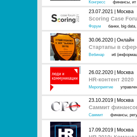
Конгресс
финансы
,
ит
23.07.2021 |
Москва
Scoring Case For
Форум
банки
,
big data
30.06.2020 |
Онлайн
Стартапы в сфер
Вебинар
иб (информац
26.02.2020 |
Москва
HR-контент 2020
Мероприятие
управле
23.10.2019 |
Москва
Саммит финансов
Саммит
финансы
,
рег
17.09.2019 |
Москва