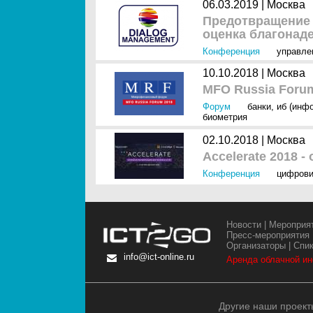
06.03.2019 |
Москва
Предотвращение 
оценка благонаде
Конференция
управле
10.10.2018 |
Москва
MFO Russia Foru
Форум
банки
,
иб (инф
биометрия
02.10.2018 |
Москва
Accelerate 2018 
Конференция
цифрови
Новости
|
Мероприя
Пресс-мероприятия
Организаторы
|
Спи
info@ict-online.ru
Аренда облачной и
Другие наши проект