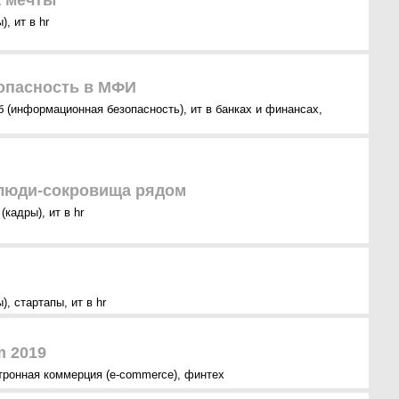
а мечты
ы)
,
ит в hr
опасность в МФИ
б (информационная безопасность)
,
ит в банках и финансах
,
 люди-сокровища рядом
 (кадры)
,
ит в hr
ы)
,
стартапы
,
ит в hr
m 2019
тронная коммерция (e-commerce)
,
финтех