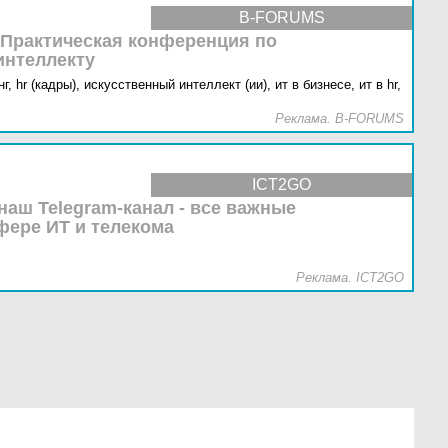
B-FORUMS
 Практическая конференция по
интеллекту
г,
hr (кадры),
искусственный интеллект (ии),
ит в бизнесе,
ит в hr,
Реклама. B-FORUMS
ICT2GO
наш Telegram-канал - все важные
фере ИТ и телекома
Реклама. ICT2GO