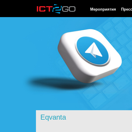
HTTP/1.0 200 OK Cache-Control: no-cache, private Date: Thu, 06
Мероприятия
Прес
Eqvanta