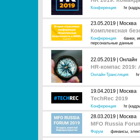
HR 2019: Команд
Конференция
hr (кадр
23.05.2019 |
Москва
Комплексная без
Конференция
банки
,
и
персональные данные
22.05.2019 |
Онлайн
HR-компас 2019:
Онлайн-Трансляция
hr
19.04.2019 |
Москва
TechRec 2019
Конференция
hr (кадр
28.03.2019 |
Москва
MFO Russia Foru
Форум
финансы
,
элек