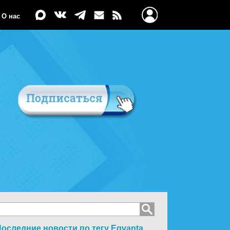
О нас
оследние новости по тегу
Eqvanta