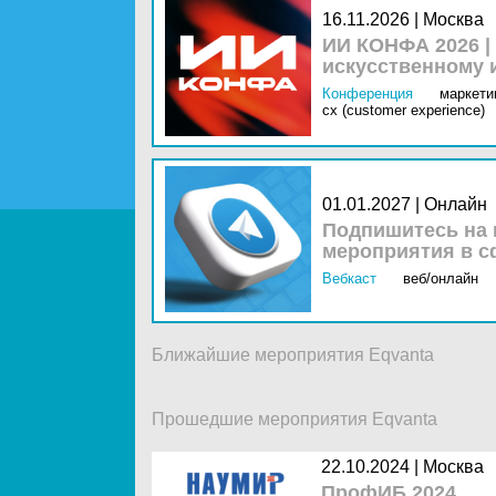
16.11.2026 | Москва
ИИ КОНФА 2026 |
искусственному 
Конференция
маркетин
cx (customer experience)
01.01.2027 | Онлайн
Подпишитесь на 
мероприятия в с
Вебкаст
веб/онлайн
Ближайшие мероприятия Eqvanta
Прошедшие мероприятия Eqvanta
22.10.2024 |
Москва
ПрофИБ 2024