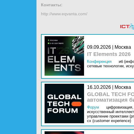
Контакты:
http://www.eqvanta.com/
09.09.2026 | Москва
IT Elements 2026
Конференция
иб (инф
сетевые технологии,
иску
16.10.2026 | Москва
GLOBAL TECH FO
автоматизация б
Форум
цифровизация,
искусственный интеллект 
управление проектами (pr
cx (customer experience)