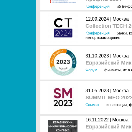
Конференция
иб (инф
12.09.2024 |
Москва
Collection TECH 
Конференция
банки
,
к
импортозамещение
31.10.2023 |
Москва
Евразийский Мик
Форум
финансы
,
ит в
31.05.2023 |
Москва
SUMMIT MFO 202
Саммит
инвестиции
,
ф
16.11.2022 |
Москва
Евразийский Мик