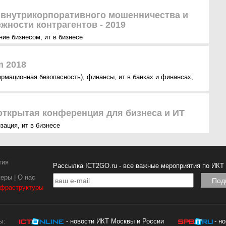
внутрикорпоративного мошенничества и
жности контрагентов - 2019
ние бизнесом
,
ит в бизнесе
m 2018
ормационная безопасность)
,
финансы
,
ит в банках и финансах
,
- открытая конференция для бизнеса и ИТ
зация
,
ит в бизнесе
тия
Рассылка ICT2GO.ru - все важные мероприятия по ИКТ
керы
|
О нас
нфраструктуры
ы:
- новости ИКТ Москвы и России
- н