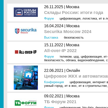
26.11.2025 |
Москва
Склады России: итоги года
Форум
цифровизация
,
логистика
,
ит в л
16.04.2024 |
Москва
Securika Moscow 2024
Выставка
безопасность
15.11.2022 |
Москва
All-over-IP 2022
Форум
телеком
,
цод
,
цифровизация
,
ит
безопасность
,
облака
,
видеонаблюдение
,
с
22.06.2021 |
Онлайн
Цифровое ЖКХ и автоматиза
Конференция
цифровизация
,
интернет в
умный город
,
ит в жкх
,
ит в строительстве
09.02.2021 |
Москва
ТБ Форум 2021
Форум
цифровизация
,
big data
,
безопас