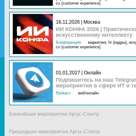
cx (customer experience)
16.11.2026 | Москва
ИИ КОНФА 2026 | Практическ
искусственному интеллекту
Конференция
маркетинг,
hr (кадры),
иск
cx (customer experience)
01.01.2027 | Онлайн
Подпишитесь на наш Telegra
мероприятия в сфере ИТ и т
Вебкаст
веб/онлайн
Ближайшие мероприятия Аргус-Спектр
Прошедшие мероприятия Аргус-Спектр