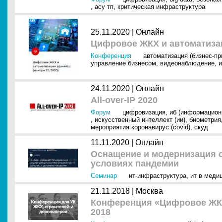
,
асу тп
,
критическая инфраструктура
25.11.2020 |
Онлайн
Цифровое ЖКХ и автоматизац
Конференция
автоматизация (бизнес-п
управление бизнесом
,
видеонаблюдение
,
и
24.11.2020 |
Онлайн
All-over-IP 2020
Форум
цифровизация
,
иб (информацион
,
искусственный интеллект (ии)
,
биометрия
мероприятия коронавирус (covid)
,
скуд
11.11.2020 |
Онлайн
Оснащение и модернизация с
условиях пандемии
Семинар
ит-инфраструктура
,
ит в меди
21.11.2018 |
Москва
Конференция «Цифровое ЖКХ»
2018