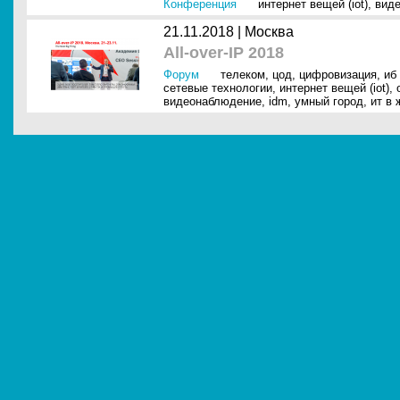
Конференция
интернет вещей (iot)
,
вид
21.11.2018 |
Москва
All-over-IP 2018
Форум
телеком
,
цод
,
цифровизация
,
иб
сетевые технологии
,
интернет вещей (iot)
,
видеонаблюдение
,
idm
,
умный город
,
ит в 