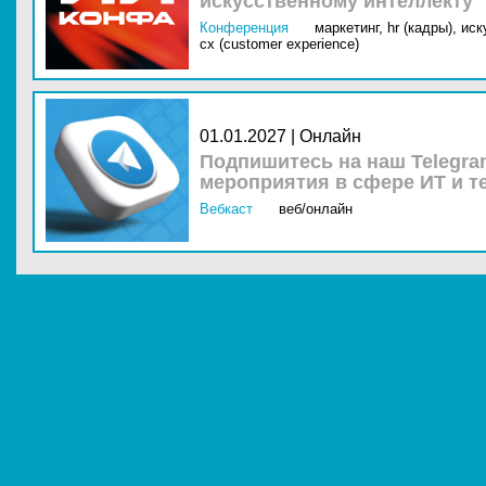
искусственному интеллекту
Конференция
маркетинг,
hr (кадры),
иск
cx (customer experience)
01.01.2027 | Онлайн
Подпишитесь на наш Telegra
мероприятия в сфере ИТ и т
Вебкаст
веб/онлайн