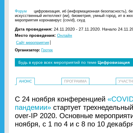
Форум
цифровизация
,
иб (информационная безопасность)
,
бе
искусственный интеллект (ии)
,
биометрия
,
умный город
,
ит в жкх
мероприятия коронавирус (covid)
,
скуд
Дата проведения:
24.11.2020 - 27.11.2020. Начало 24.11.2
Место проведения:
Онлайн
Сайт мероприятия
Организатор:
Гротек
Будь в курсе всех мероприятий по теме
Цифровизация
АНОНС
ПРОГРАММА
УЧАСТ
С 24 ноября конференцией
«COVID-
пандемии»
стартует трехнедельный
over-IP 2020. Основные мероприяти
ноября, с 1 по 4 и с 8 по 10 декабря