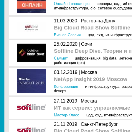
Онлайн-Трансляция
серверы
,
схд
,
иб (
ит-инфраструктура
,
cio
,
сетевое оборудов
11.03.2020 |
Ростов-на-Дону
Big Cloud Road Show Softline
Бизнес-Сессия
цод
,
схд
,
ит-инфраструк
25.02.2020 |
Сочи
Softline Deep Dive. Теории и 
Саммит
цифровизация
,
big data
,
интерне
роботизация (rpa)
03.12.2019 |
Москва
NetApp Insight 2019 Moscow
Конференция
ит-инфраструктура
,
разра
devops
27.11.2019 |
Москва
ИТ как сервис: управляемые у
Мастер-Класс
цод
,
схд
,
ит-инфраструк
21.11.2019 |
Санкт-Петербург
Big Cloud Road Show Softline