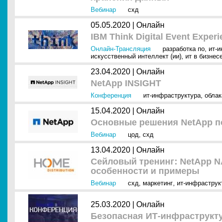
Вебинар
схд
05.05.2020 |
Онлайн
IBM Think Digital Event Exper
Онлайн-Трансляция
разработка по
,
ит-
искусственный интеллект (ии)
,
ит в бизнес
23.04.2020 |
Онлайн
NetApp INSIGHT
Конференция
ит-инфраструктура
,
облак
15.04.2020 |
Онлайн
Основные решения NetApp п
Вебинар
цод
,
схд
13.04.2020 |
Онлайн
Сейловый тренинг: NetApp NA
особенности и примеры
Вебинар
схд
,
маркетинг
,
ит-инфраструк
25.03.2020 |
Онлайн
Безопасная ИТ-инфраструкту