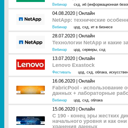
Вебинар
схд
,
иб (информационная безо
04.08.2020 |
Онлайн
NetApp: технические особен
Вебинар
цод
,
схд
,
ит в бизнесе
28.07.2020 |
Онлайн
Технологии NetApp и какие з
Вебинар
цод
,
серверы
,
схд
13.07.2020 |
Онлайн
Lenovo Exastock
Фестиваль
цод
,
схд
,
облака
,
искусствен
16.06.2020 |
Онлайн
FabricPool - использование 
данных + лабораторные раб
Вебинар
цод
,
схд
,
облака
15.06.2020 |
Онлайн
С 190 - конец эры жестких 
начального уровня и как о
хранения данных