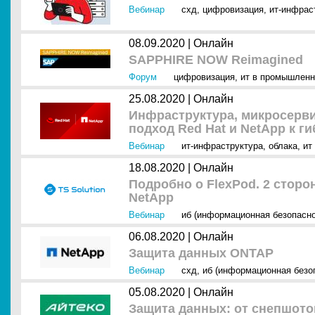
Вебинар
схд
,
цифровизация
,
ит-инфрас
08.09.2020 |
Онлайн
SAPPHIRE NOW Reimagined
Форум
цифровизация
,
ит в промышленн
25.08.2020 |
Онлайн
Инфраструктура, микросерв
подход Red Hat и NetApp к г
Вебинар
ит-инфраструктура
,
облака
,
ит
18.08.2020 |
Онлайн
Подробно о FlexPod. 2 сторо
NetApp
Вебинар
иб (информационная безопасно
06.08.2020 |
Онлайн
Защита данных ONTAP
Вебинар
схд
,
иб (информационная безо
05.08.2020 |
Онлайн
Защита данных: от снепшото