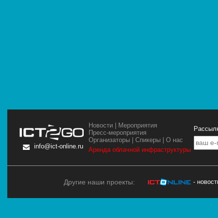
Новости
|
Мероприятия
Рассылк
Пресс-мероприятия
Организаторы
|
Спикеры
|
О нас
info@ict-online.ru
Аренда облачной инфраструктуры
Другие наши проекты:
- новос