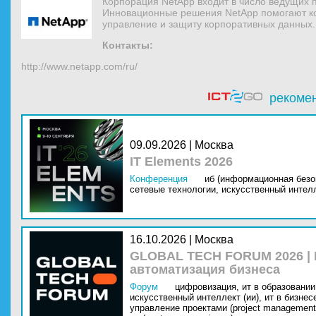
Корпорация NetApp входит в число ведущих 
Инновационные решения NetApp помогают ко
управление и защиту корпоративных данных.
Контакты:
http://www.netapp.com/ru/
рекоме
09.09.2026 | Москва
IT Elements 2026
Конференция
иб (информационная безо
сетевые технологии,
искусственный интелл
16.10.2026 | Москва
GLOBAL TECH FORUM 2026 |
автоматизация бизнеса
Форум
цифровизация,
ит в образовании 
искусственный интеллект (ии),
ит в бизнес
управление проектами (project management