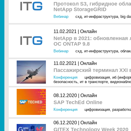
Протокол S3, гибридное облак
NetApp StorageGRID
Вебинар
схд
,
ит-инфраструктура
,
big da
11.02.2021 |
Онлайн
NetApp в 2021: обновленная
ОС ONTAP 9.8
Вебинар
схд
,
ит-инфраструктура
,
облак
11.02.2021 |
Онлайн
Пассажирский терминал XXI 
Конференция
цифровизация
,
иб (инфор
безопасность
,
ит в транспорте
,
видеонабл
08.12.2020 |
Онлайн
SAP TechEd Online
Конференция
цифровизация
,
разработк
06.12.2020 |
Онлайн
GITEX Technology Week 2020