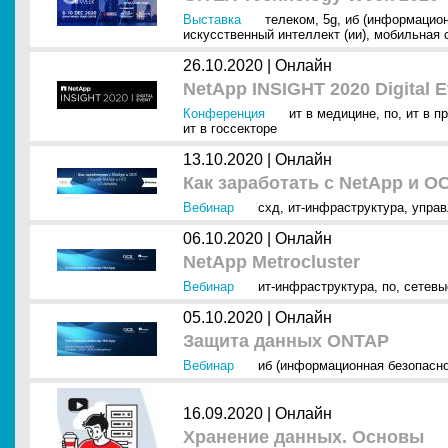
Выставка
телеком
,
5g
,
иб (информацион
искусственный интеллект (ии)
,
мобильная 
26.10.2020 |
Онлайн
NetApp INSIGHT 2020 Digital E
Конференция
ит в медицине
,
по
,
ит в п
ит в госсекторе
13.10.2020 |
Онлайн
Как заработать с NetApp и O
Вебинар
схд
,
ит-инфраструктура
,
управ
06.10.2020 |
Онлайн
NetApp Metrocluster
Вебинар
ит-инфраструктура
,
по
,
сетевы
05.10.2020 |
Онлайн
Защита данных ONTAP
Вебинар
иб (информационная безопасно
16.09.2020 |
Онлайн
Хранение данных. Основы