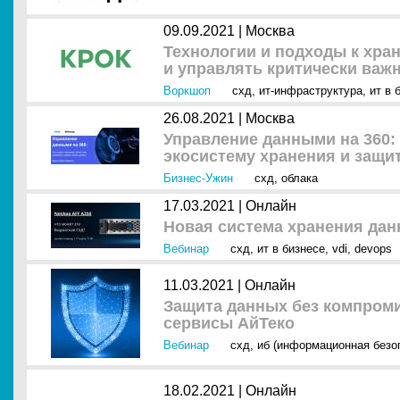
09.09.2021 |
Москва
Технологии и подходы к хра
и управлять критически ва
Воркшоп
схд
,
ит-инфраструктура
,
ит в 
26.08.2021 |
Москва
Управление данными на 360:
экосистему хранения и защ
Бизнес-Ужин
схд
,
облака
17.03.2021 |
Онлайн
Новая система хранения дан
Вебинар
схд
,
ит в бизнесе
,
vdi
,
devops
11.03.2021 |
Онлайн
Защита данных без компроми
сервисы АйТеко
Вебинар
схд
,
иб (информационная безо
18.02.2021 |
Онлайн