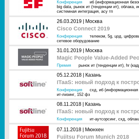
Конференция
иб (информационная безо
big data
,
рынок ит (тенденции ит)
,
облака
,
и
системная интеграция
,
асу тп
26.03.2019 |
Москва
Cisco Connect 2019
Конференция
телеком
,
5g
,
цод
,
цифров
сетевое оборудование
31.01.2019 |
Москва
Magic People Value-Added Peo
Премия
рынок ит (тенденции ит)
,
hr (кад
05.12.2018 |
Казань
ITaaS: новый подход к пост
Конференция
схд
,
иб (информационная 
ит-лизинг
,
152 фз
08.11.2018 |
Казань
ITaaS: новый подход к пост
Конференция
ит-аутсорсинг
,
схд
,
облак
07.11.2018 |
Мюнхен
Fujitsu Forum Munich 2018