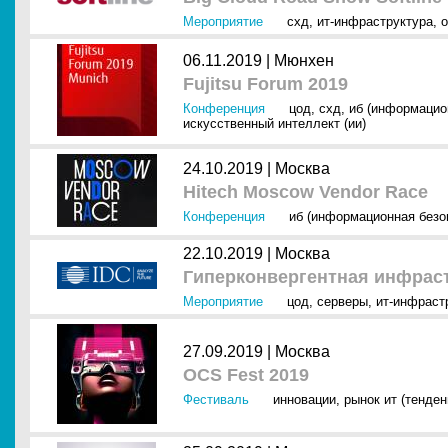
Мероприятие
схд
,
ит-инфраструктура
,
о
06.11.2019 |
Мюнхен
Fujitsu Forum 2019
Конференция
цод
,
схд
,
иб (информацио
искусственный интеллект (ии)
24.10.2019 |
Москва
Hitech Moscow Vendor Race
Конференция
иб (информационная безо
22.10.2019 |
Москва
Гиперконвергентная инфраст
Мероприятие
цод
,
серверы
,
ит-инфраст
27.09.2019 |
Москва
OCS Fest 2019
Фестиваль
инновации
,
рынок ит (тенден