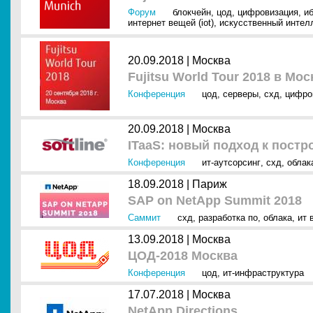
Форум
блокчейн
,
цод
,
цифровизация
,
и
интернет вещей (iot)
,
искусственный интелл
20.09.2018 |
Москва
Fujitsu World Tour 2018 в Мос
Конференция
цод
,
серверы
,
схд
,
цифро
20.09.2018 |
Москва
ITaaS: новый подход к пост
Конференция
ит-аутсорсинг
,
схд
,
облак
18.09.2018 |
Париж
SAP on NetApp Summit 2018
Саммит
схд
,
разработка по
,
облака
,
ит 
13.09.2018 |
Москва
ЦОД-2018 Москва
Конференция
цод
,
ит-инфраструктура
17.07.2018 |
Москва
NetApp Directions