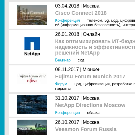
03.04.2018 |
Москва
Cisco Connect 2018
Конференция
телеком
,
5g
,
цод
,
цифров
иб (информационная безопасность)
,
интерн
26.01.2018 |
Онлайн
Как оптимизировать ИТ-бюдж
надежность и эффективност
решений NetApp
Вебинар
схд
08.11.2017 |
Мюнхен
Fujitsu Forum Munich 2017
Форум
цод
,
цифровизация
,
разработка 
гаджеты
31.10.2017 |
Москва
NetApp Directions Moscow
Конференция
облака
26.10.2017 |
Москва
Veeamon Forum Russia