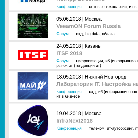
Конференция
сетевые технологии
,
ит в
05.06.2018 |
Москва
VeeamON Forum Russia
Форум
схд
,
big data
,
облака
24.05.2018 |
Казань
ITSF 2018
Форум
цифровизация
,
иб (информацион
рынок ит (тенденции ит)
18.05.2018 |
Нижний Новгород
Лаборатория IT. Настройка на
Конференция
схд
,
иб (информационная 
ит в бизнесе
19.04.2018 |
Москва
InfraNext2018
Конференция
телеком
,
ит-аутсорсинг
,
m