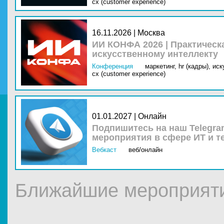
cx (customer experience)
16.11.2026 | Москва
ИИ КОНФА 2026 | Практическ
искусственному интеллекту
Конференция
маркетинг,
hr (кадры),
иск
cx (customer experience)
01.01.2027 | Онлайн
Подпишитесь на наш Telegra
мероприятия в сфере ИТ и т
Вебкаст
веб/онлайн
Ближайшие мероприят